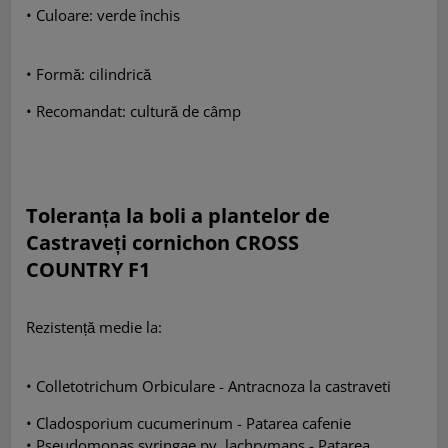
• Culoare: verde închis
• Formă: cilindrică
• Recomandat: cultură de câmp
Toleranța la boli a plantelor de
Castraveți cornichon CROSS
COUNTRY F1
Rezistență medie la:
• Colletotrichum Orbiculare - Antracnoza la castraveti
• Cladosporium cucumerinum - Patarea cafenie
• Pseudomonas syringae pv. lachrymans - Patarea