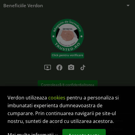
arrow_drop_down
Beneficiile Verdon
ondemand_video
facebook
photo_camera
tiktok
Controlează-ți confidențialitatea
Verdon utilizeaza
cookies
pentru a personaliza si
Anulare comanda
imbunatati experienta dumneavoastra de
cumparare. Prin continuarea navigarii pe site-ul
SC Verdon Solution SRL este operator de date cu caracter personal:
nostru, sunteti de acord cu utilizarea acestora.
ANSPDCP nr. 32399.
Copyright © 2014-2026 - SC Verdon Solution SRL CUI: RO32678550
Reg.Com.: J32/38/2014