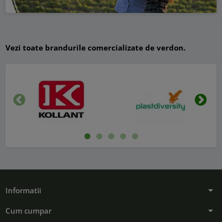
Vezi toate brandurile comercializate de verdon.
Inapoi
Urmat
arrow_drop_down
Informatii
arrow_drop_down
Cum cumpar