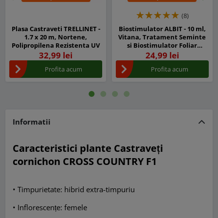
Inapoi
Urm
(8)
Plasa Castraveti TRELLINET -
Biostimulator ALBIT - 10 ml,
1.7 x 20 m, Nortene,
Vitana, Tratament Seminte
Polipropilena Rezistenta UV
si Biostimulator Foliar
Concentrat
32,99 lei
24,99 lei
Profita acum
Profita acum
Informatii
Caracteristici plante Castraveți
cornichon CROSS COUNTRY F1
• Timpurietate: hibrid extra-timpuriu
• Inflorescențe: femele