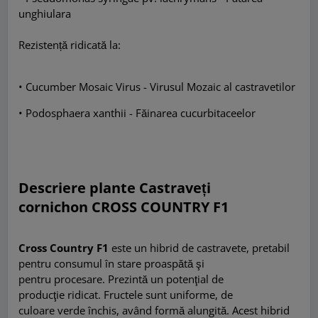
unghiulara
Rezistență ridicată la:
• Cucumber Mosaic Virus - Virusul Mozaic al castravetilor
• Podosphaera xanthii - Făinarea cucurbitaceelor
Descriere plante Castraveți
cornichon CROSS COUNTRY F1
Cross Country F1
este un hibrid de castravete, pretabil
pentru
consumul în stare proaspătă şi
pentru
procesare.
Prezintă un potenţial de
producţie
ridicat.
Fructele sunt uniforme, de
culoare
verde închis, având formă alungită.
Acest hibrid