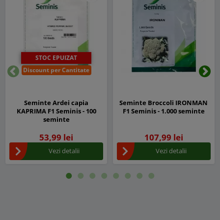
STOC EPUIZAT
Discount per Cantitate
Inapoi
Urm
Seminte Ardei capia
Seminte Broccoli IRONMAN
KAPRIMA F1 Seminis - 100
F1 Seminis - 1.000 seminte
seminte
53,99 lei
107,99 lei
Vezi detalii
Vezi detalii