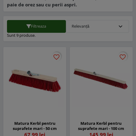
paie de orez sau cu perii aspri.
expand_more
Filtreaza
Relevanță
Sunt 9 produse.
favorite_border
favorite_border
favorite_border
favorite_border
Matura Kerbl pentru
Matura Kerbl pentru
suprafete mari - 50 cm
suprafete mari - 100 cm
67,99 lei
145,99 lei