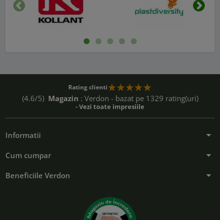
Inapoi
Urmat
Rating clienti
(4.6/5)
Magazin
: Verdon - bazat pe 1329 rating(uri)
- Vezi toate impresiile
arrow_drop_down
Informatii
arrow_drop_down
Cum cumpar
arrow_drop_down
Beneficiile Verdon