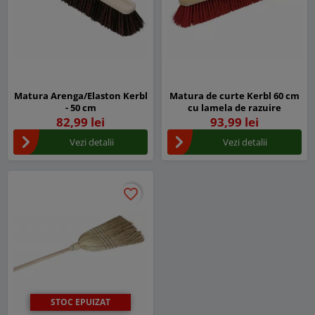
Matura Arenga/Elaston Kerbl
Matura de curte Kerbl 60 cm
- 50 cm
cu lamela de razuire
82,99 lei
93,99 lei
Vezi detalii
Vezi detalii
favorite_border
favorite_border
STOC EPUIZAT