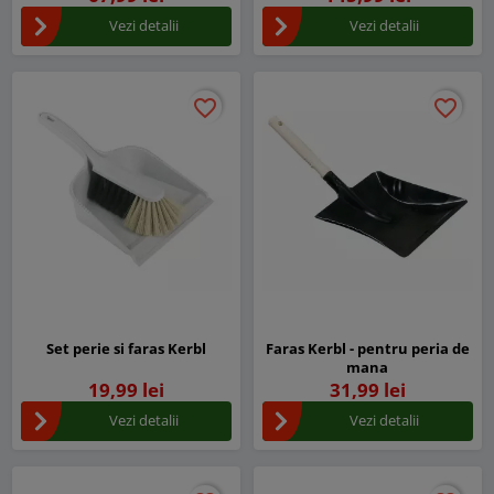
Vezi detalii
Vezi detalii
favorite_border
favorite_border
favorite_border
favorite_border
Set perie si faras Kerbl
Faras Kerbl - pentru peria de
mana
19,99 lei
31,99 lei
Vezi detalii
Vezi detalii