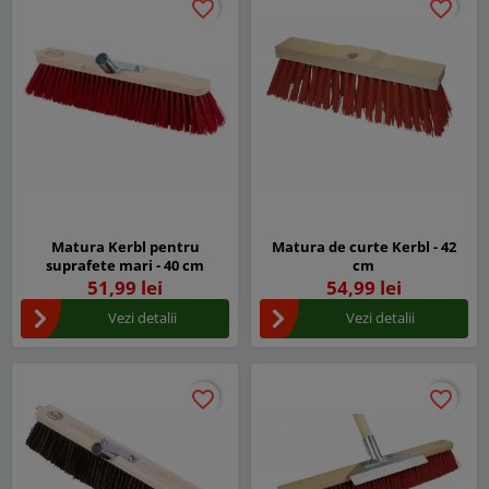
favorite_border
favorite_border
favorite_border
favorite_border
Matura Kerbl pentru
Matura de curte Kerbl - 42
suprafete mari - 40 cm
cm
51,99 lei
54,99 lei
Vezi detalii
Vezi detalii
favorite_border
favorite_border
favorite_border
favorite_border