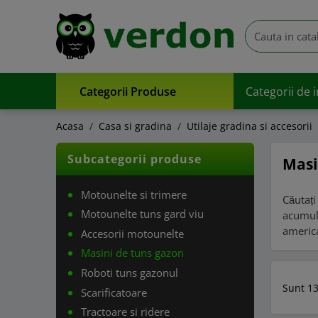
Categorii Produse
Categorii de 
Acasa
Casa si gradina
Utilaje gradina si accesorii
Subcategorii produse
Masi
Motounelte si trimere
Căutaț
Motounelte tuns gard viu
acumul
ameri
Accesorii motounelte
Masini de tuns gazon
Roboti tuns gazonul
Sunt 13
Scarificatoare
Tractoare si ridere