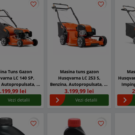
favorite_border
favorite_border
favorite_border
favorite_border
ina Tuns Gazon
Masina tuns gazon
Mas
varna LC 140 SP,
Husqvarna LC 253 S,
Husqvar
 Autopropulsata, 40
Benzina, Autopropulsata, 53
Imping
.199,99 lei
3.199,99 lei
2
 latime taiere
cm latime taiere
Vezi detalii
Vezi detalii
favorite_border
favorite_border
favorite_border
favorite_border