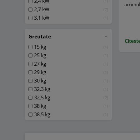
2,4 kW
1
acumula
2,7 kW
2
3,1 kW
1
Mași
Greutate
Citest
15 kg
1
Husqvar
25 kg
1
iarba H
27 kg
1
material
29 kg
1
30 kg
Oferim 
1
înlocui
32,3 kg
1
versiun
32,5 kg
2
38 kg
1
Funcții
38,5 kg
1
În plus