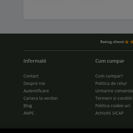
avantaj
eficien
În al d
De asem
Rating clienti
echipam
asigurâ
Informatii
Cum cumpar
Contact
Cum cumpar?
Despre noi
Politica de retur
Autentificare
Urmarire comand
Cariera la verdon
Termeni si conditii
Blog
Politica cookie-uri
ANPC
Achizitii SICAP