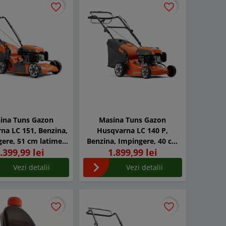
favorite_border
favorite_border
favorite_border
favorite_border
ina Tuns Gazon
Masina Tuns Gazon
na LC 151, Benzina,
Husqvarna LC 140 P,
ere, 51 cm latime
Benzina, Impingere, 40 cm
.399,99 lei
1.899,99 lei
taiere
latime taiere
Vezi detalii
Vezi detalii
favorite_border
favorite_border
favorite_border
favorite_border