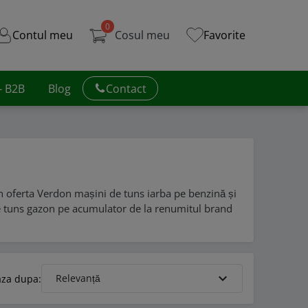
0
Contul meu
Cosul meu
Favorite
 - B2B
Blog
Contact
în oferta Verdon mașini de tuns iarba pe benzină și
e tuns gazon pe acumulator de la renumitul brand
expand_more
Relevanță
aza dupa: