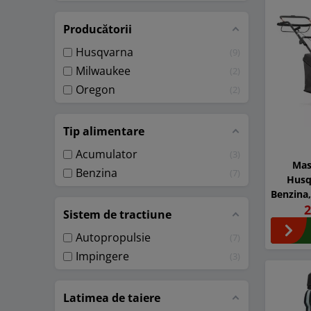
Producătorii
Husqvarna
9
Milwaukee
2
Oregon
2
Tip alimentare
Acumulator
3
Mas
Benzina
7
Husq
Benzina,
2
cm
Sistem de tractiune
Autopropulsie
7
Impingere
3
Latimea de taiere