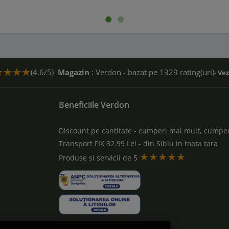
e. În primul rând, aceste mărci sunt recunoscute pentru durabilita
tă a gazonului.
oilea rând, oferim doar produse originale, garantând astfel calitatea
enea, clienții noștri beneficiază de servicii de suport tehnic și co
(4.6/5)
Magazin
: Verdon - bazat pe 1329 rating(uri)
- Ve
entul potrivit nevoilor dumneavoastră. În plus, avem oferte atract
ndu-vă că investiția făcută aduce beneficii pe termen lung.
Beneficiile Verdon
Discount pe cantitate - cumperi mai mult, cumper
Transport FIX 32.99 Lei - din Sibiu in toata tara
★★★★★
a
Produse si servicii de 5