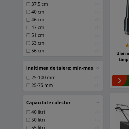
37,5 cm
1
40 cm
2
46 cm
1
47 cm
1
51 cm
2
53 cm
2
56 cm
1
Ulei 
timpi
Inaltimea de taiere: min-max
25-100 mm
2
25-75 mm
1
Capacitate colector
40 litri
1
50 litri
3
55 litri
1