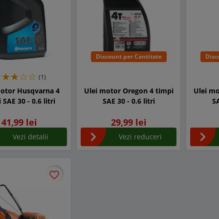
Discount per Cantitate
Disc
(1)
motor Husqvarna 4
Ulei motor Oregon 4 timpi
Ulei mo
 SAE 30 - 0.6 litri
SAE 30 - 0.6 litri
SA
41,99 lei
29,99 lei
Vezi detalii
Vezi reduceri
favorite_border
favorite_border