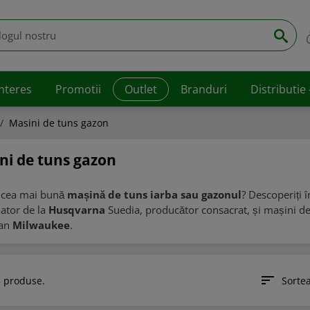
interes
Promotii
Outlet
Branduri
Distributie
Masini de tuns gazon
ni de tuns gazon
i cea mai bună
mașină de tuns iarba sau gazonul
? Descoperiți 
ator de la
Husqvarna
Suedia, producător consacrat, și mașini d
can
Milwaukee
.
sort
 produse.
Sorte