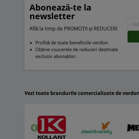
Abonează-te la
Mași
newsletter
Milwauk
Află la timp de PROMOȚII și REDUCERI
de indus
Profită de toate beneficiile verdon.
Mașinil
Obține voucerele de reduceri destinate
necesit
exclusiv abonaților.
preferă
Printre
înălțim
menține
Vezi toate brandurile comercializate de verdo
Achiz
Inapoi
Cumpărâ