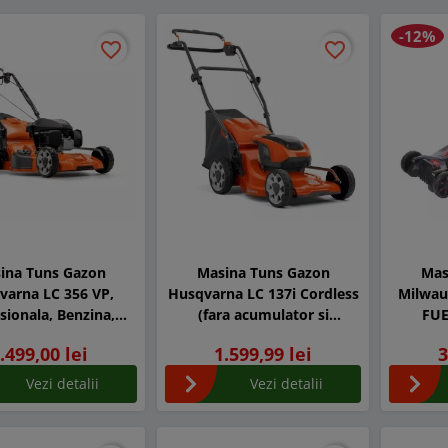
-12%
favorite_border
favorite_border
favorite_border
favorite_border
ina Tuns Gazon
Masina Tuns Gazon
Mas
varna LC 356 VP,
Husqvarna LC 137i Cordless
Milwau
sionala, Benzina,
(fara acumulator si
FUE
ropulsata, 56 cm
incarcator)
propuls
.499,00 lei
1.599,99 lei
3
latime taiere
Vezi detalii
Vezi detalii