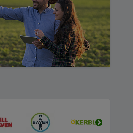
erie de scule cu acumulator pentru o mare varietate
ei funcționări silențioase și ecologice, eliminând
ru utilizare în zonele rezidențiale și pentru cei care
mără autopropulsia, ajustarea centralizată a
ilizare ușoară și eficientă, permițându-vă să
Urmatorul
l www.verdon.ro, clienții beneficiază de multiple