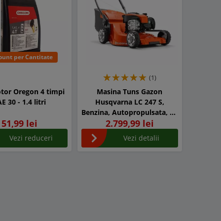
ount per Cantitate
(1)
tor Oregon 4 timpi
Masina Tuns Gazon
E 30 - 1.4 litri
Husqvarna LC 247 S,
Benzina, Autopropulsata, 47
51,99 lei
2.799,99 lei
cm latime taiere
Vezi reduceri
Vezi detalii