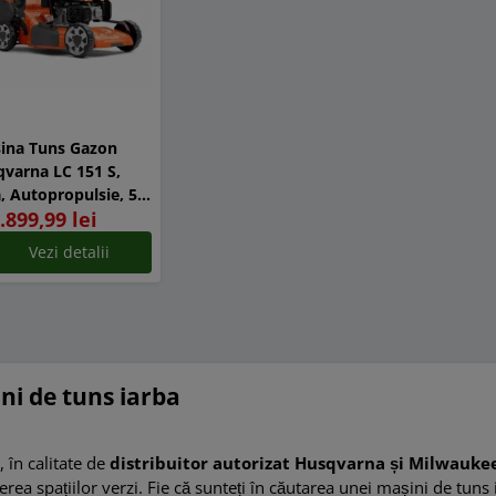
ina Tuns Gazon
varna LC 151 S,
, Autopropulsie, 51
.899,99 lei
 latime taiere
Vezi detalii
ni de tuns iarba
 în calitate de
distribuitor autorizat Husqvarna și Milwauke
nerea spațiilor verzi. Fie că sunteți în căutarea unei mașini de tun