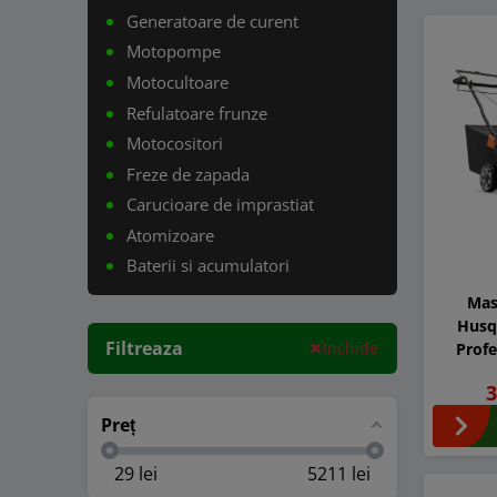
Generatoare de curent
Motopompe
Motocultoare
Refulatoare frunze
Motocositori
Freze de zapada
Carucioare de imprastiat
Atomizoare
Baterii si acumulatori
Mas
Husq
Filtreaza
Inchide
Profe
Autop
3
Preț
29
lei
5211
lei