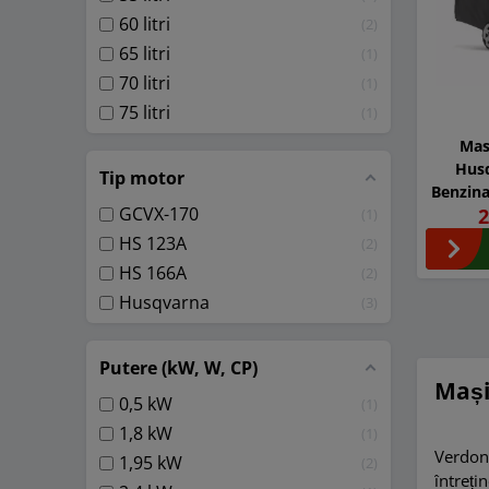
60 litri
2
65 litri
1
70 litri
1
75 litri
1
Mas
Husq
Tip motor
Benzina
GCVX-170
2
cm
1
HS 123A
2
HS 166A
2
Husqvarna
3
Putere (kW, W, CP)
Mași
0,5 kW
1
1,8 kW
1
Verdon,
1,95 kW
2
întreți