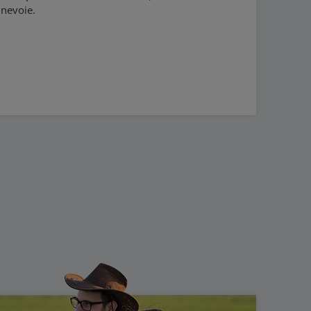
 nevoie.
cepțională a produselor sale. Mașinile de tuns
 top și o durată de viață îndelungată datorită
 de exploatare să fie redus, permițându-vă să
nou. Aceste mașini de tuns iarba sunt disponibile în
diferitelor preferințe și nevoi.
iale pentru obținerea unui gazon perfect întreținut.
nd o experiență de tăiere eficientă și confortabilă.