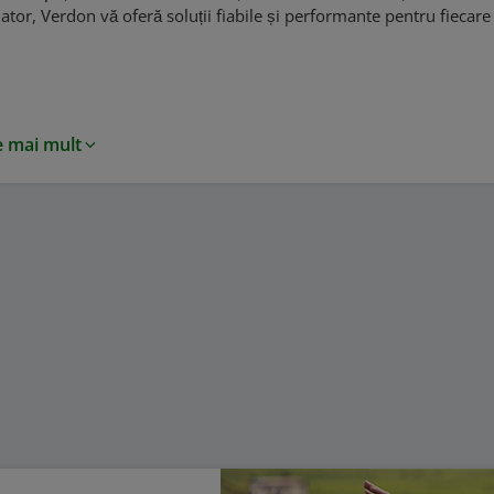
tor, Verdon vă oferă soluții fiabile și performante pentru fiecare
ni de tuns iarba Husqvarna pe benzină
e mai mult
na este un brand recunoscut la nivel mondial pentru calitatea ex
usqvarna pe benzină sunt proiectate pentru a oferi performanțe de
elor de înaltă calitate utilizate în construcția lor.
piese de schimb pentru orice utilaj Husqvarna, astfel încât costul
ți doar piesa defectă fără a fi necesară achiziționarea unui utilaj 
i manuale (prin împingere) și cu autopropulsie, pentru a se adapta 
le de ajustare ușoară a înălțimii de tăiere și de mulcire sunt esenț
, mașinile Husqvarna sunt ușor de utilizat și de întreținut, asigurâ