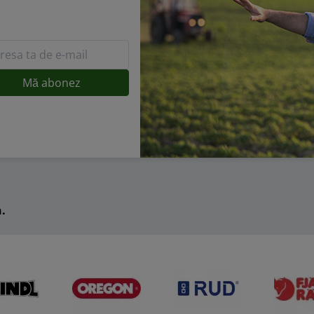
ni de tuns iarba Milwaukee cu acumulator
ee este un brand american renumit pentru inovațiile sale în mat
trii, inclusiv pentru întreținerea spațiilor verzi.
e de tuns iarba cu acumulator de la Milwaukee oferă avantajele un
atea utilizării combustibililor fosili. Aceste mașini sunt ideale pent
 o întreținere mai simplă și mai curată a gazonului.
 funcțiile importante ale mașinilor de tuns iarba Milwaukee se nu
ii de tăiere și funcția de mulcire. Aceste caracteristici asigură o ut
ți gazonul în stare impecabilă fără efort suplimentar.
n.
iționați în siguranță pe verdon.ro
nd o mașină de tuns iarba Husqvarna sau Milwaukee de pe site-u