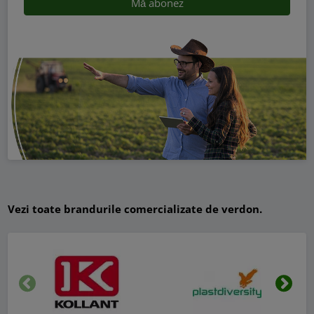
Vezi toate brandurile comercializate de verdon.
Inapoi
Urmat