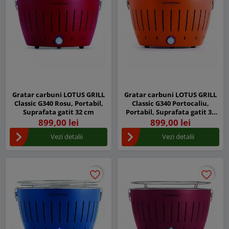
Gratar carbuni LOTUS GRILL
Gratar carbuni LOTUS GRILL
Classic G340 Rosu, Portabil,
Classic G340 Portocaliu,
Suprafata gatit 32 cm
Portabil, Suprafata gatit 32
cm
899,00 lei
899,00 lei
Vezi detalii
Vezi detalii
favorite_border
favorite_border
favorite_border
favorite_border