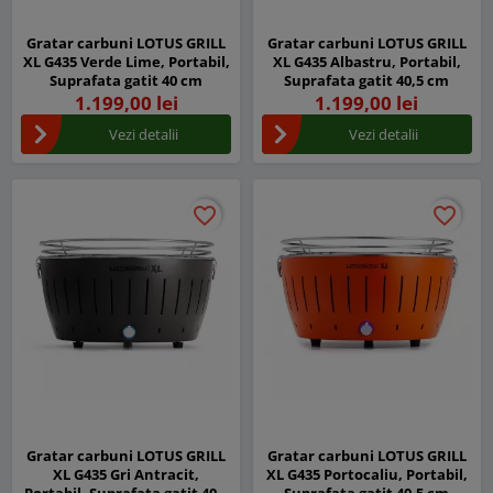
Gratar carbuni LOTUS GRILL
Gratar carbuni LOTUS GRILL
XL G435 Verde Lime, Portabil,
XL G435 Albastru, Portabil,
Suprafata gatit 40 cm
Suprafata gatit 40,5 cm
1.199,00 lei
1.199,00 lei
Vezi detalii
Vezi detalii
favorite_border
favorite_border
favorite_border
favorite_border
Gratar carbuni LOTUS GRILL
Gratar carbuni LOTUS GRILL
XL G435 Gri Antracit,
XL G435 Portocaliu, Portabil,