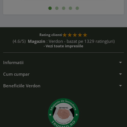
Rating clienti
(4.6/5)
Magazin
: Verdon - bazat pe 1329 rating(uri)
- Vezi toate impresiile
arrow_drop_down
Informatii
arrow_drop_down
Cum cumpar
arrow_drop_down
Beneficiile Verdon