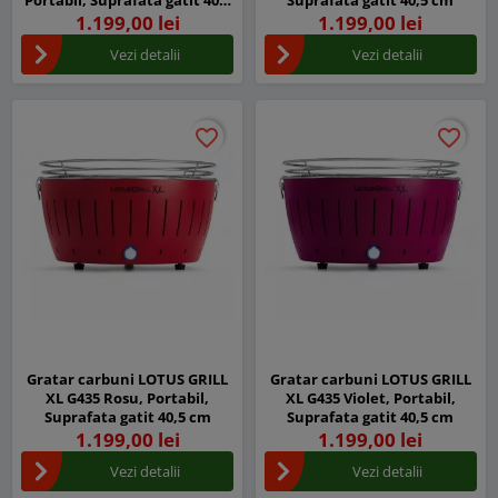
Portabil, Suprafata gatit 40,5
Suprafata gatit 40,5 cm
cm
1.199,00 lei
1.199,00 lei
Vezi detalii
Vezi detalii
favorite_border
favorite_border
favorite_border
favorite_border
Gratar carbuni LOTUS GRILL
Gratar carbuni LOTUS GRILL
XL G435 Rosu, Portabil,
XL G435 Violet, Portabil,
Suprafata gatit 40,5 cm
Suprafata gatit 40,5 cm
1.199,00 lei
1.199,00 lei
Vezi detalii
Vezi detalii