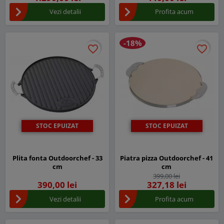
Vezi detalii
Profita acum
-18%
favorite_border
favorite_border
favorite_border
favorite_border
STOC EPUIZAT
STOC EPUIZAT
Plita fonta Outdoorchef - 33
Piatra pizza Outdoorchef - 41
cm
cm
399,00 lei
390,00 lei
327,18 lei
Vezi detalii
Profita acum