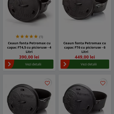
(1)
Ceaun fonta Petromax cu
Ceaun fonta Petromax cu
capac FT4,5 cu picioruse - 4
capac FT6 cu picioruse - 6
Litri
Litri
390,00 lei
449,00 lei
Vezi detalii
Vezi detalii
favorite_border
favorite_border
favorite_border
favorite_border