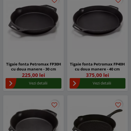
favorite_border
favorite_border
favorite_border
favorite_border
Tigaie fonta Petromax FP30H
Tigaie fonta Petromax FP40H
cu doua manere - 30 cm
cu doua manere - 40 cm
225,00 lei
375,00 lei
Vezi detalii
Vezi detalii
favorite_border
favorite_border
favorite_border
favorite_border