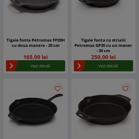
Tigaie fonta Petromax FP20H
Tigaie fonta cu striatii
cu doua manere - 20 cm
Petromax GP30 cu un maner
- 30 cm
165,00 lei
250,00 lei
Vezi detalii
Vezi detalii
favorite_border
favorite_border
favorite_border
favorite_border