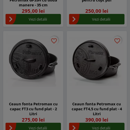
Petromax GP35H cu doua
pentru copt pui
manere - 35 cm
295,00 lei
250,00 lei
Vezi detalii
Vezi detalii
favorite_border
favorite_border
favorite_border
favorite_border
Ceaun fonta Petromax cu
Ceaun fonta Petromax cu
capac FT3 cu fund plat - 2
capac FT4,5 cu fund plat - 4
Litri
Litri
275,00 lei
390,00 lei
Vezi detalii
Vezi detalii