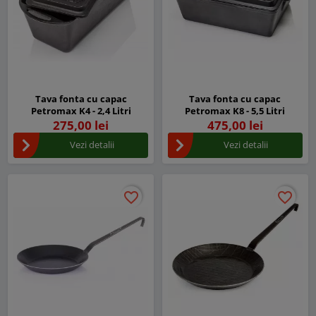
Tava fonta cu capac
Tava fonta cu capac
Petromax K4 - 2,4 Litri
Petromax K8 - 5,5 Litri
275,00 lei
475,00 lei
Vezi detalii
Vezi detalii
favorite_border
favorite_border
favorite_border
favorite_border