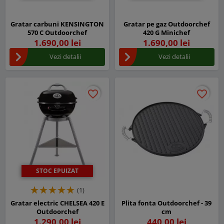
Gratar carbuni KENSINGTON
Gratar pe gaz Outdoorchef
570 C Outdoorchef
420 G Minichef
1.690,00 lei
1.690,00 lei
Vezi detalii
Vezi detalii
favorite_border
favorite_border
favorite_border
favorite_border
STOC EPUIZAT
(1)
Gratar electric CHELSEA 420 E
Plita fonta Outdoorchef - 39
Outdoorchef
cm
1.290,00 lei
440,00 lei