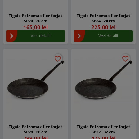
Tigaie Petromax fier forjat
Tigaie Petromax fier forjat
SP20 - 20 cm
SP24 - 24 cm
165,00 lei
225,00 lei
Vezi detalii
Vezi detalii
favorite_border
favorite_border
favorite_border
favorite_border
Tigaie Petromax fier forjat
Tigaie Petromax fier forjat
SP28 - 28 cm
SP32 - 32 cm
299,00 lei
425,00 lei