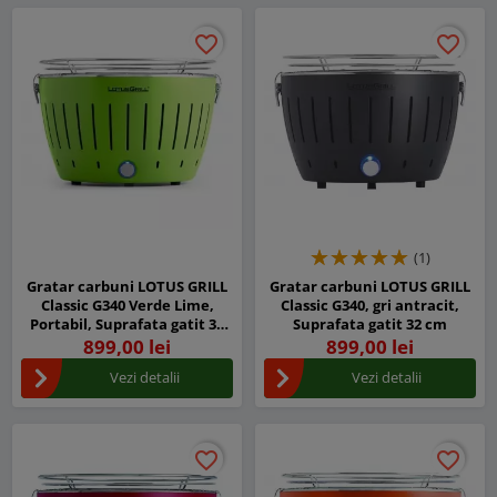
favorite_border
favorite_border
favorite_border
favorite_border
(1)
Gratar carbuni LOTUS GRILL
Gratar carbuni LOTUS GRILL
Classic G340 Verde Lime,
Classic G340, gri antracit,
Portabil, Suprafata gatit 32
Suprafata gatit 32 cm
cm
899,00 lei
899,00 lei
Vezi detalii
Vezi detalii
favorite_border
favorite_border
favorite_border
favorite_border