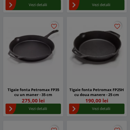
Vezi detalii
Vezi detalii
favorite_border
favorite_border
favorite_border
favorite_border
Tigaie fonta Petromax FP35
Tigaie fonta Petromax FP25H
cu un maner - 35 cm
cu doua manere - 25 cm
275,00 lei
190,00 lei
Vezi detalii
Vezi detalii