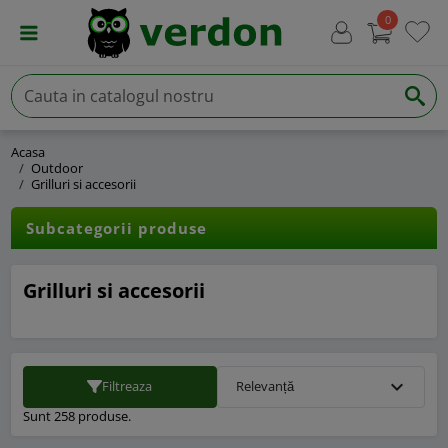
0
Acasa
Outdoor
Grilluri si accesorii
Subcategorii produse
Grilluri si accesorii
expand_more
Filtreaza
Relevanță
Sunt 258 produse.