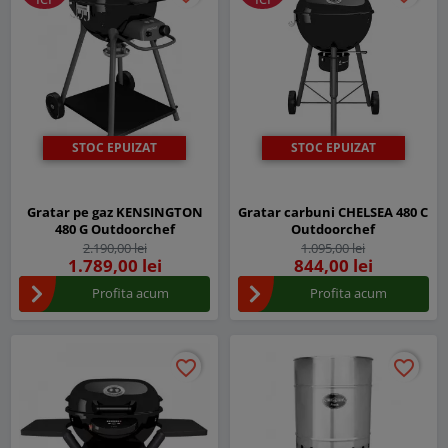
STOC EPUIZAT
STOC EPUIZAT
Gratar pe gaz KENSINGTON
Gratar carbuni CHELSEA 480 C
480 G Outdoorchef
Outdoorchef
2.190,00 lei
1.095,00 lei
1.789,00 lei
844,00 lei
Profita acum
Profita acum
favorite_border
favorite_border
favorite_border
favorite_border