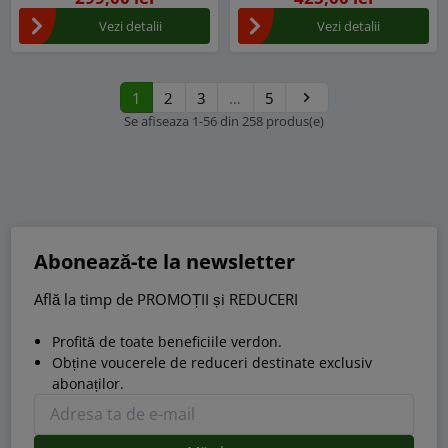
Vezi detalii
Vezi detalii
1
2
3
…
5

Urmatorul
Se afiseaza 1-56 din 258 produs(e)
Abonează-te la newsletter
Află la timp de PROMOȚII și REDUCERI
Profită de toate beneficiile verdon.
Obține voucerele de reduceri destinate exclusiv
abonaților.