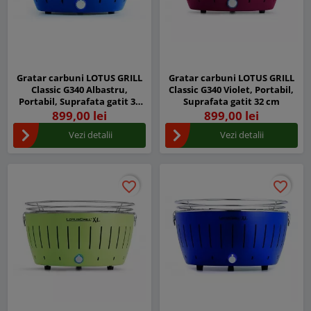
Gratar carbuni LOTUS GRILL
Gratar carbuni LOTUS GRILL
Classic G340 Albastru,
Classic G340 Violet, Portabil,
Portabil, Suprafata gatit 32
Suprafata gatit 32 cm
cm
899,00 lei
899,00 lei
Vezi detalii
Vezi detalii
favorite_border
favorite_border
favorite_border
favorite_border