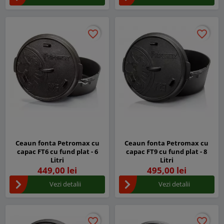
favorite_border
favorite_border
favorite_border
favorite_border
Ceaun fonta Petromax cu
Ceaun fonta Petromax cu
capac FT6 cu fund plat - 6
capac FT9 cu fund plat - 8
Litri
Litri
449,00 lei
495,00 lei
Vezi detalii
Vezi detalii
favorite_border
favorite_border
favorite_border
favorite_border