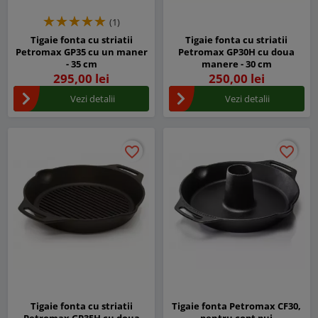
(1)
Tigaie fonta cu striatii
Tigaie fonta cu striatii
Petromax GP35 cu un maner
Petromax GP30H cu doua
- 35 cm
manere - 30 cm
295,00 lei
250,00 lei
Vezi detalii
Vezi detalii
favorite_border
favorite_border
favorite_border
favorite_border
Tigaie fonta cu striatii
Tigaie fonta Petromax CF30,