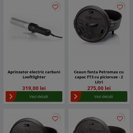
favorite_border
favorite_border
favorite_border
favorite_border
Aprinzator electric carbuni
Ceaun fonta Petromax cu
Looftlighter
capac FT3 cu picioruse - 2
Litri
319,00 lei
275,00 lei
Vezi detalii
Vezi detalii
favorite_border
favorite_border
favorite_border
favorite_border