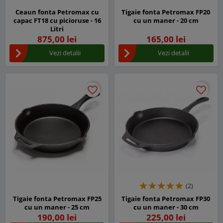
Ceaun fonta Petromax cu
Tigaie fonta Petromax FP20
capac FT18 cu picioruse - 16
cu un maner - 20 cm
Litri
875,00 lei
165,00 lei
Vezi detalii
Vezi detalii
favorite_border
favorite_border
favorite_border
favorite_border
(2)
Tigaie fonta Petromax FP25
Tigaie fonta Petromax FP30
cu un maner - 25 cm
cu un maner - 30 cm
190,00 lei
225,00 lei