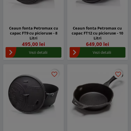
Ceaun fonta Petromax cu
Ceaun fonta Petromax cu
capac FT9 cu picioruse - 8
capac FT12 cu picioruse - 10
Litri
Litri
495,00 lei
649,00 lei
Vezi detalii
Vezi detalii
favorite_border
favorite_border
favorite_border
favorite_border