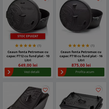
STOC EPUIZAT
(1)
(1)
Ceaun fonta Petromax cu
Ceaun fonta Petromax cu
capac FT12 cu fund plat - 10
capac FT18 cu fund plat - 16
Litri
Litri
649,00 lei
875,00 lei
Vezi detalii
Profita acum
favorite_border
favorite_border
favorite_border
favorite_border