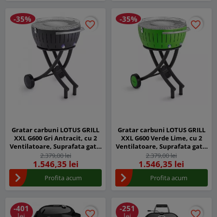
-35%
-35%
favorite_border
favorite_border
favorite_border
favorite_border
Gratar carbuni LOTUS GRILL
Gratar carbuni LOTUS GRILL
XXL G600 Gri Antracit, cu 2
XXL G600 Verde Lime, cu 2
Ventilatoare, Suprafata gatit
Ventilatoare, Suprafata gatit
57,6 cm
57,6 cm
2.379,00 lei
2.379,00 lei
1.546,35 lei
1.546,35 lei
Profita acum
Profita acum
-401
-251
favorite_border
favorite_border
favorite_border
favorite_border
lei
lei