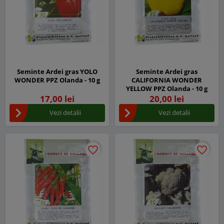
Seminte Ardei gras YOLO
Seminte Ardei gras
WONDER PPZ Olanda - 10 g
CALIFORNIA WONDER
YELLOW PPZ Olanda - 10 g
17,00 lei
20,00 lei
Vezi detalii
Vezi detalii
favorite_border
favorite_border
favorite_border
favorite_border