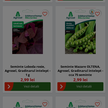
favorite_border
favorite_border
favorite_border
favorite_border
Seminte Loboda rosie,
Seminte Mazare OLTENA,
Agrosel, Gradinarul intelept -
Agrosel, Gradinarul intelept -
1 g
cca 75 seminte
2,99 lei
2,99 lei
Vezi detalii
Vezi detalii
favorite_border
favorite_border
favorite_border
favorite_border