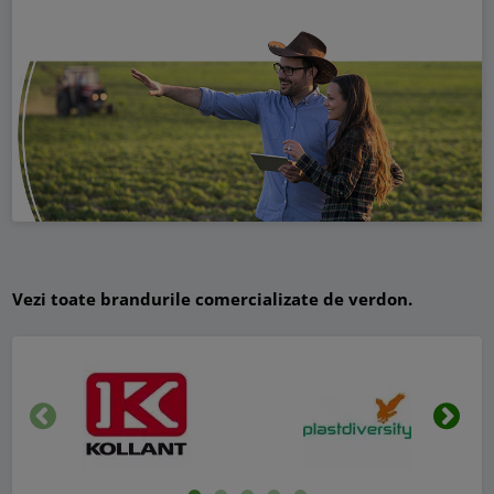
Vezi toate brandurile comercializate de verdon.
Inapoi
Urmat