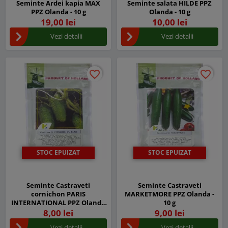
Seminte Ardei kapia MAX
Seminte salata HILDE PPZ
PPZ Olanda - 10 g
Olanda - 10 g
19,00 lei
10,00 lei
Vezi detalii
Vezi detalii
favorite_border
favorite_border
favorite_border
favorite_border
STOC EPUIZAT
STOC EPUIZAT
Seminte Castraveti
Seminte Castraveti
cornichon PARIS
MARKETMORE PPZ Olanda -
INTERNATIONAL PPZ Olanda
10 g
- 10 g
8,00 lei
9,00 lei
Vezi detalii
Vezi detalii