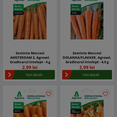
Seminte Morcovi
Seminte Morcovi
AMSTERDAM 2, Agrosel,
DOLANKA/FLAKKER, Agrosel,
Gradinarul intelept - 4 g
Gradinarul intelept - 4,5 g
2,99 lei
2,99 lei
Vezi detalii
Vezi detalii
favorite_border
favorite_border
favorite_border
favorite_border