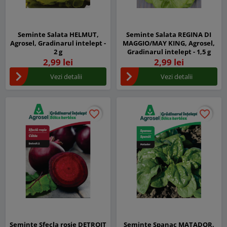
Seminte Salata HELMUT,
Seminte Salata REGINA DI
Agrosel, Gradinarul intelept -
MAGGIO/MAY KING, Agrosel,
2 g
Gradinarul intelept - 1,5 g
2,99 lei
2,99 lei
Vezi detalii
Vezi detalii
favorite_border
favorite_border
favorite_border
favorite_border
Seminte Sfecla rosie DETROIT
Seminte Spanac MATADOR,