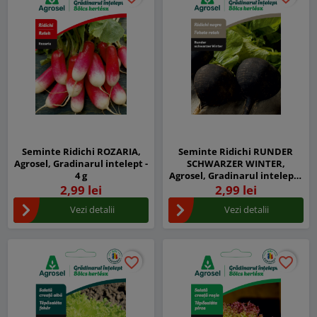
Seminte Ridichi ROZARIA,
Seminte Ridichi RUNDER
Agrosel, Gradinarul intelept -
SCHWARZER WINTER,
4 g
Agrosel, Gradinarul intelept -
4 g
2,99 lei
2,99 lei
Vezi detalii
Vezi detalii
favorite_border
favorite_border
favorite_border
favorite_border