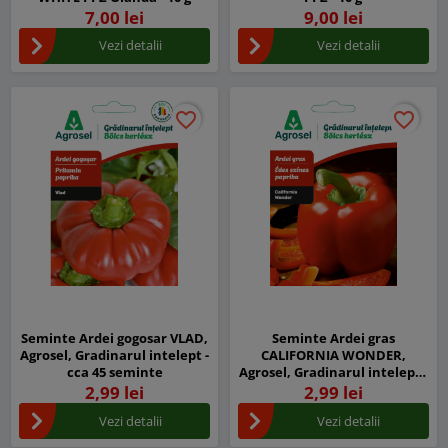
7,00 lei
9,00 lei
Vezi detalii
Vezi detalii
favorite_border
favorite_border
favorite_border
favorite_border
Seminte Ardei gogosar VLAD,
Seminte Ardei gras
Agrosel, Gradinarul intelept -
CALIFORNIA WONDER,
cca 45 seminte
Agrosel, Gradinarul intelept -
cca 45 seminte
2,99 lei
2,99 lei
Vezi detalii
Vezi detalii