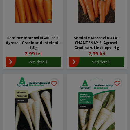
Seminte Morcovi NANTES 2,
Seminte Morcovi ROYAL
Agrosel, Gradinarul intelept -
CHANTENAY 2, Agrosel,
4,5 g
Gradinarul intelept - 4 g
2,99 lei
2,99 lei
Vezi detalii
Vezi detalii
favorite_border
favorite_border
favorite_border
favorite_border