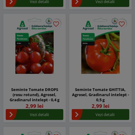
Vezi detalii
Vezi detalii
favorite_border
favorite_border
favorite_border
favorite_border
Seminte Tomate DROPS
Seminte Tomate GHITTIA,
(rosu rotund), Agrosel,
Agrosel, Gradinarul intelept -
Gradinarul intelept - 0,4 g
0,5 g
2,99 lei
2,99 lei
Vezi detalii
Vezi detalii