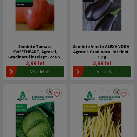
Seminte Tomate
Seminte Vinete ALEXANDRA,
SWEETHEART, Agrosel,
Agrosel, Gradinarul intelept -
Gradinarul intelept - cca 50
1,2 g
seminte
2,99 lei
2,99 lei
Vezi detalii
Vezi detalii
favorite_border
favorite_border
favorite_border
favorite_border