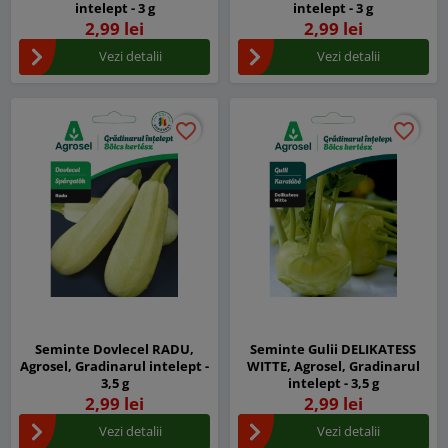
intelept - 3 g
intelept - 3 g
2,99 lei
2,99 lei
Vezi detalii
Vezi detalii
favorite_border
favorite_border
favorite_border
favorite_border
Seminte Dovlecel RADU,
Seminte Gulii DELIKATESS
Agrosel, Gradinarul intelept -
WITTE, Agrosel, Gradinarul
3,5 g
intelept - 3,5 g
2,99 lei
2,99 lei
Vezi detalii
Vezi detalii