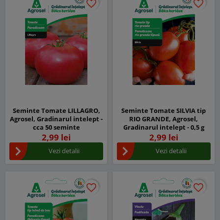
favorite_border
favorite_border
favorite_border
favorite_border
Seminte Tomate LILLAGRO,
Seminte Tomate SILVIA tip
Agrosel, Gradinarul intelept -
RIO GRANDE, Agrosel,
cca 50 seminte
Gradinarul intelept - 0,5 g
2,99 lei
2,99 lei
Vezi detalii
Vezi detalii
favorite_border
favorite_border
favorite_border
favorite_border