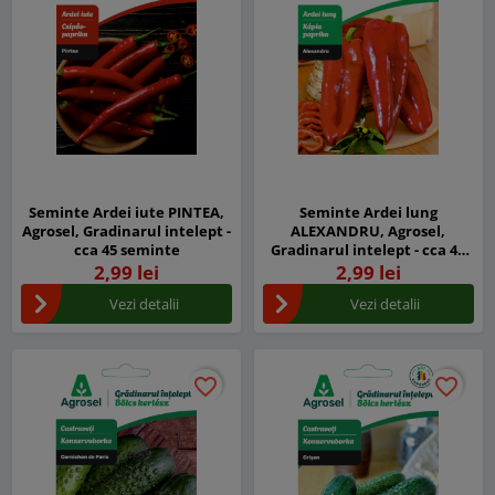
Seminte Ardei iute PINTEA,
Seminte Ardei lung
Agrosel, Gradinarul intelept -
ALEXANDRU, Agrosel,
cca 45 seminte
Gradinarul intelept - cca 45
seminte
2,99 lei
2,99 lei
Vezi detalii
Vezi detalii
favorite_border
favorite_border
favorite_border
favorite_border