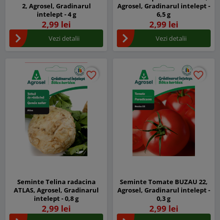
2, Agrosel, Gradinarul
Agrosel, Gradinarul intelept -
intelept - 4 g
6,5 g
2,99 lei
2,99 lei
Vezi detalii
Vezi detalii
favorite_border
favorite_border
favorite_border
favorite_border
Seminte Telina radacina
Seminte Tomate BUZAU 22,
ATLAS, Agrosel, Gradinarul
Agrosel, Gradinarul intelept -
intelept - 0,8 g
0,3 g
2,99 lei
2,99 lei