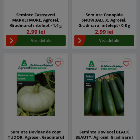
Seminte Castraveti
Seminte Conopida
MARKETMORE, Agrosel,
SNOWBALL X, Agrosel,
Gradinarul intelept - 1,4 g
Gradinarul intelept - 0,8 g
2,99 lei
2,99 lei
Vezi detalii
Vezi detalii
favorite_border
favorite_border
favorite_border
favorite_border
Seminte Dovleac de copt
Seminte Dovlecel BLACK
TUDOR, Agrosel, Gradinarul
BEAUTY, Agrosel, Gradinarul