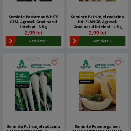
Seminte Pastarnac WHITE
Seminte Patrunjel radacina
GEM, Agrosel, Gradinarul
HALFLANGE, Agrosel,
intelept - 3,5 g
Gradinarul intelept - 4,5 g
2,99 lei
2,99 lei
Vezi detalii
Vezi detalii
favorite_border
favorite_border
favorite_border
favorite_border
Seminte Patrunjel radacina
Seminte Pepene galben