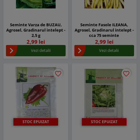
Seminte Varza de BUZAU,
Seminte Fasole ILEANA,
Agrosel, Gradinarul intelept -
Agrosel, Gradinarul intelept -
2,5 g
cca 75 seminte
2,99 lei
2,99 lei
Vezi detalii
Vezi detalii
favorite_border
favorite_border
favorite_border
favorite_border
STOC EPUIZAT
STOC EPUIZAT