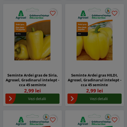
favorite_border
favorite_border
favorite_border
favorite_border
Seminte Ardei gras de Siria,
Seminte Ardei gras HILDI,
Agrosel, Gradinarul intelept -
Agrosel, Gradinarul intelept -
cca 45 seminte
cca 45 seminte
2,99 lei
2,99 lei
Vezi detalii
Vezi detalii
favorite_border
favorite_border
favorite_border
favorite_border