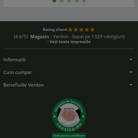
Rating clienti
(4.6/5)
Magazin
: Verdon - bazat pe 1329 rating(uri)
- Vezi toate impresiile
arrow_drop_down
Informatii
arrow_drop_down
Cum cumpar
arrow_drop_down
Beneficiile Verdon