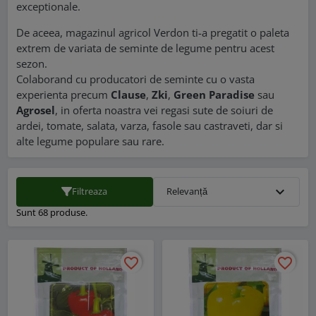
exceptionale.
De aceea, magazinul agricol Verdon ti-a pregatit o paleta
extrem de variata de seminte de legume pentru acest
sezon.
Colaborand cu producatori de seminte cu o vasta
experienta precum
Clause
,
Zki
,
Green Paradise
sau
Agrosel
, in oferta noastra vei regasi sute de soiuri de
ardei, tomate, salata, varza, fasole sau castraveti, dar si
alte legume populare sau rare.
expand_more
Filtreaza
Relevanță
Sunt 68 produse.
favorite_border
favorite_border
favorite_border
favorite_border