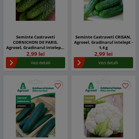
Seminte Castraveti
Seminte Castraveti CRISAN,
CORNICHON DE PARIS,
Agrosel, Gradinarul intelept -
Agrosel, Gradinarul intelept -
1,4 g
1,4 g
2,99 lei
2,99 lei
Vezi detalii
Vezi detalii
favorite_border
favorite_border
favorite_border
favorite_border