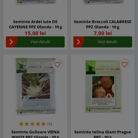
Seminte Ardei iute DE
Seminte Broccoli CALABRESE
CAYENNE PPZ Olanda - 10 g
PPZ Olanda - 10 g
15,00 lei
7,00 lei
Vezi detalii
Vezi detalii
favorite_border
favorite_border
favorite_border
favorite_border
(1)
Seminte Gulioare VIENA
Seminte telina Giant Prague
WHITE PPZ Olanda - 10 g
PPZ - 10 g