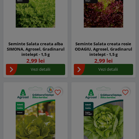
Seminte Salata creata alba
Seminte Salata creata rosie
SIMONA, Agrosel, Gradinarul
ODAGIU, Agrosel, Gradinarul
intelept - 1,5 g
intelept - 1,5 g
2,99 lei
2,99 lei
Vezi detalii
Vezi detalii
favorite_border
favorite_border
favorite_border
favorite_border