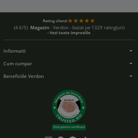
Rating clienti
(4.6/5)
Magazin
: Verdon - bazat pe 1329 rating(uri)
- Vezi toate impresiile
arrow_drop_down
Informatii
arrow_drop_down
Cum cumpar
arrow_drop_down
Beneficiile Verdon