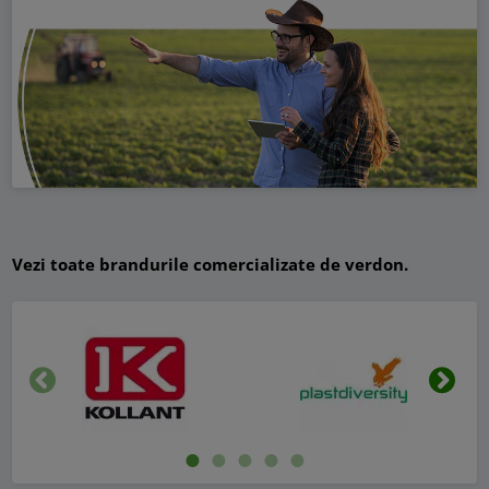
Vezi toate brandurile comercializate de verdon.
Inapoi
Urmat