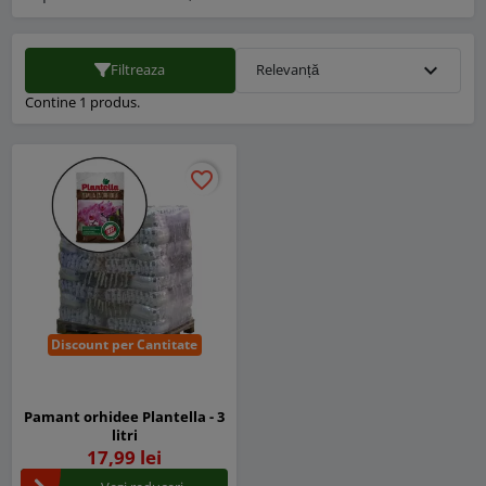
expand_more
Filtreaza
Relevanță
Contine 1 produs.
favorite_border
favorite_border
Discount per Cantitate
Pamant orhidee Plantella - 3
litri
17,99 lei