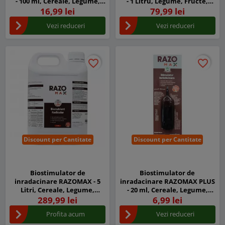
- 100 ml, Cereale, Legume,
- 1 Litru, Legume, Fructe,
Fructe
Cereale, Porumb, Dezvolta
16,99 lei
79,99 lei
sistemul radicular
Vezi reduceri
Vezi reduceri
favorite_border
favorite_border
favorite_border
favorite_border
Discount per Cantitate
Discount per Cantitate
Biostimulator de
Biostimulator de
inradacinare RAZOMAX - 5
inradacinare RAZOMAX PLUS
Litri, Cereale, Legume,
- 20 ml, Cereale, Legume,
Fructe
Fructe
289,99 lei
6,99 lei
Profita acum
Vezi reduceri