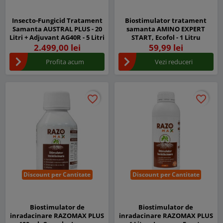
Insecto-Fungicid Tratament
Biostimulator tratament
Samanta AUSTRAL PLUS - 20
samanta AMINO EXPERT
Litri + Adjuvant AG40R - 5 Litri
START, Ecofol - 1 Litru
2.499,00 lei
59,99 lei
Profita acum
Vezi reduceri
favorite_border
favorite_border
favorite_border
favorite_border
Discount per Cantitate
Discount per Cantitate
Biostimulator de
Biostimulator de
inradacinare RAZOMAX PLUS
inradacinare RAZOMAX PLUS