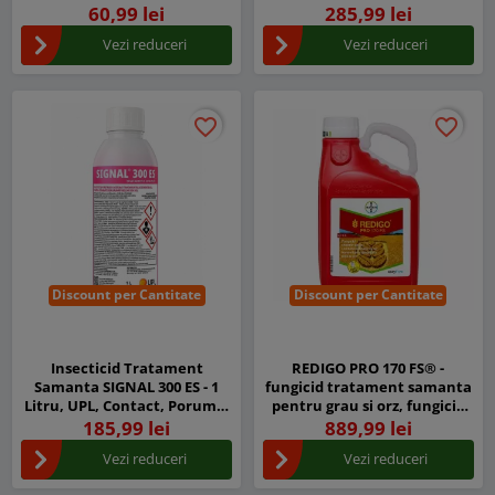
Cropchem, Grau, Orz, Doza
Cropchem, Grau, Orz, Doza
60,99 lei
285,99 lei
pentru 2 tone
pentru 10 tone
Vezi reduceri
Vezi reduceri
favorite_border
favorite_border
favorite_border
favorite_border
Discount per Cantitate
Discount per Cantitate
Insecticid Tratament
REDIGO PRO 170 FS® -
Samanta SIGNAL 300 ES - 1
fungicid tratament samanta
Litru, UPL, Contact, Porumb,
pentru grau si orz, fungicid
Grau, Floarea soarelui,
sistemic, 5 Litri
185,99 lei
889,99 lei
Viermii sarma
Vezi reduceri
Vezi reduceri