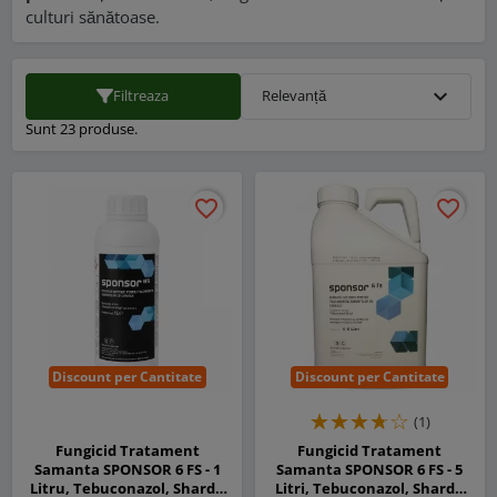
culturi sănătoase.
expand_more
Filtreaza
Relevanță
Sunt 23 produse.
favorite_border
favorite_border
favorite_border
favorite_border
Discount per Cantitate
Discount per Cantitate
(1)
Fungicid Tratament
Fungicid Tratament
Samanta SPONSOR 6 FS - 1
Samanta SPONSOR 6 FS - 5
Litru, Tebuconazol, Sharda
Litri, Tebuconazol, Sharda