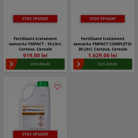
STOC EPUIZAT
STOC EPUIZAT
Fertilizant tratament
Fertilizant tratament
samanta YMPACT - 10 Litri,
samanta YMPACT COMPLETO-
Corteva, Cereale
20 Litri, Corteva, Cereale
919,00 lei
1.629,00 lei
Vezi detalii
Vezi detalii
favorite_border
favorite_border
STOC EPUIZAT