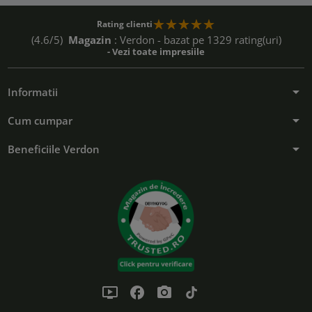
Rating clienti
(4.6/5)
Magazin
: Verdon - bazat pe 1329 rating(uri)
- Vezi toate impresiile
arrow_drop_down
Informatii
arrow_drop_down
Cum cumpar
arrow_drop_down
Beneficiile Verdon
ondemand_video
facebook
photo_camera
tiktok