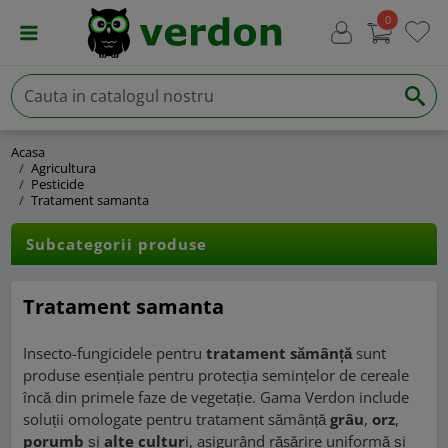
0
Acasa
Agricultura
Pesticide
Tratament samanta
Subcategorii produse
Tratament samanta
Insecto-fungicidele pentru
tratament sămânță
sunt
produse esențiale pentru protecția semințelor de cereale
încă din primele faze de vegetație. Gama Verdon include
soluții omologate pentru tratament sămânță
grâu
,
orz
,
porumb
și
alte cultur
i, asigurând răsărire uniformă și