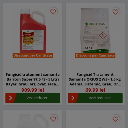
favorite_border
favorite_border
favorite_border
favorite_border
Discount per Cantitate
Discount per Cantitate
Fungicid tratament samanta
Fungicid Tratament
Bariton Super 97,5 FS - 5 Litri
Samanta ORIUS 2 WS - 1,5 kg,
Bayer, Grau, orz, ovaz, secara
Adama, Sistemic, Grau, Orz,
si triticale
Fuzarioza
909,99 lei
69,99 lei
Vezi reduceri
Vezi reduceri
favorite_border
favorite_border
favorite_border
favorite_border