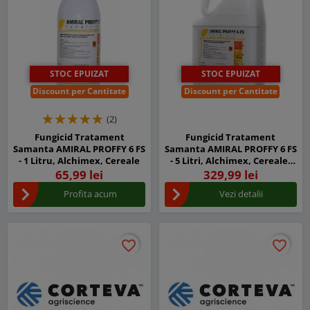
STOC EPUIZAT
STOC EPUIZAT
Discount per Cantitate
Discount per Cantitate
(2)
Fungicid Tratament
Fungicid Tratament
Samanta AMIRAL PROFFY 6 FS
Samanta AMIRAL PROFFY 6 FS
- 1 Litru, Alchimex, Cereale
- 5 Litri, Alchimex, Cereale,
Tebuconazol 60 g/l
65,99 lei
329,99 lei
Profita acum
Vezi detalii
favorite_border
favorite_border
favorite_border
favorite_border