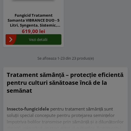
Fungicid Tratament
Samanta VIBRANCE DUO - 5
Litri, Syngenta, Sistemic,
Contact, Cereale
619,00 lei
Vezi detalii
Se afiseaza 1-23 din 23 produs(e)
Tratament sămânță – protecție eficientă
pentru culturi sănătoase încă de la
semănat
Insecto-fungicidele
pentru tratament sămânță sunt
soluții special concepute pentru protejarea semințelor
împotriva bolilor transmise prin sămânță și a dăunătorilor
din sol, asigurând un start sigur al culturilor. Tratamentul