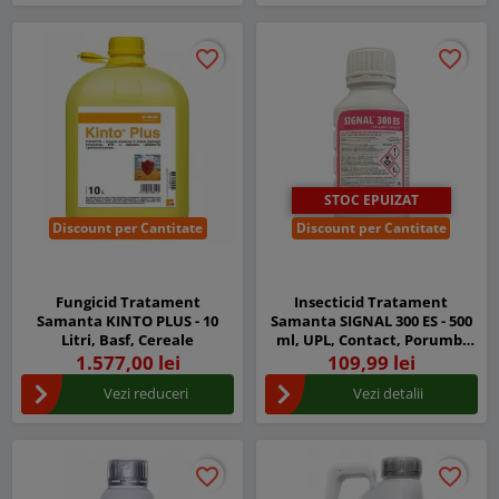
favorite_border
favorite_border
favorite_border
favorite_border
STOC EPUIZAT
Discount per Cantitate
Discount per Cantitate
Fungicid Tratament
Insecticid Tratament
Samanta KINTO PLUS - 10
Samanta SIGNAL 300 ES - 500
Litri, Basf, Cereale
ml, UPL, Contact, Porumb,
Grau, Floarea soarelui,
1.577,00 lei
109,99 lei
Viermii sarma
Vezi reduceri
Vezi detalii
favorite_border
favorite_border
favorite_border
favorite_border