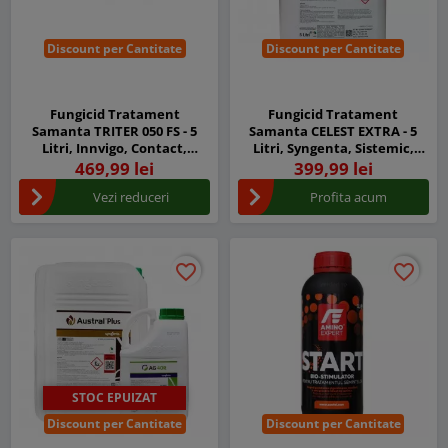
Discount per Cantitate
Discount per Cantitate
Fungicid Tratament
Fungicid Tratament
Samanta TRITER 050 FS - 5
Samanta CELEST EXTRA - 5
Litri, Innvigo, Contact,
Litri, Syngenta, Sistemic,
Sistemic, Grau, Triticale,
Contact, Cereale
469,99 lei
399,99 lei
Orzoaica, Fuzarioza
Vezi reduceri
Profita acum
favorite_border
favorite_border
favorite_border
favorite_border
STOC EPUIZAT
Discount per Cantitate
Discount per Cantitate