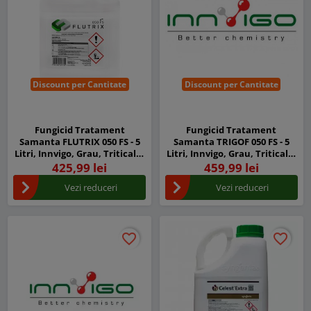
Discount per Cantitate
Discount per Cantitate
Fungicid Tratament
Fungicid Tratament
Samanta FLUTRIX 050 FS - 5
Samanta TRIGOF 050 FS - 5
Litri, Innvigo, Grau, Triticale,
Litri, Innvigo, Grau, Triticale,
Orz, Secara, Ovaz
Secara
425,99 lei
459,99 lei
Vezi reduceri
Vezi reduceri
favorite_border
favorite_border
favorite_border
favorite_border