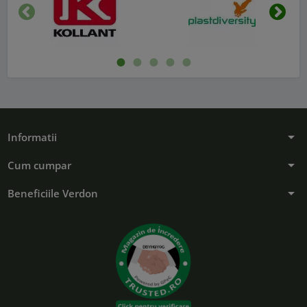
Inapoi
Urmat
arrow_drop_down
Informatii
arrow_drop_down
Cum cumpar
arrow_drop_down
Beneficiile Verdon