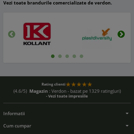
Vezi toate brandurile comercializate de verdon.
Inapoi
Urmat
Rating clienti
(4.6/5)
Magazin
: Verdon - bazat pe 1329 rating(uri)
- Vezi toate impresiile
arrow_drop_down
Informatii
arrow_drop_down
Cum cumpar