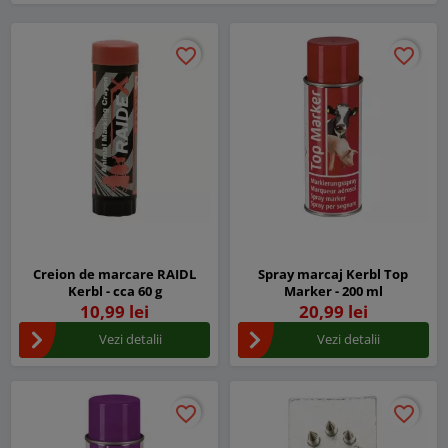
favorite_border
favorite_border
favorite_border
favorite_border
Creion de marcare RAIDL
Spray marcaj Kerbl Top
Kerbl - cca 60 g
Marker - 200 ml
10,99 lei
20,99 lei
Vezi detalii
Vezi detalii
favorite_border
favorite_border
favorite_border
favorite_border