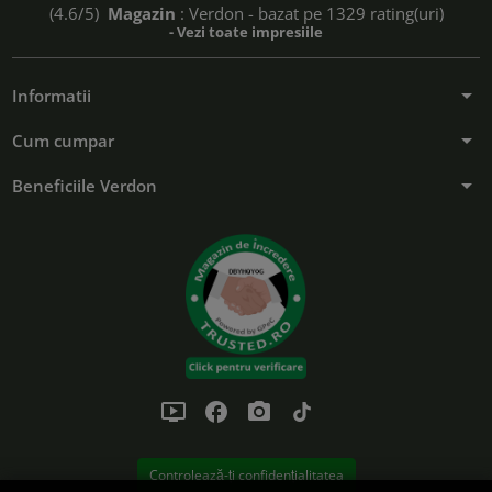
(4.6/5)
Magazin
: Verdon - bazat pe 1329 rating(uri)
- Vezi toate impresiile
arrow_drop_down
Informatii
arrow_drop_down
Cum cumpar
arrow_drop_down
Beneficiile Verdon
ondemand_video
facebook
photo_camera
tiktok
Controlează-ți confidențialitatea