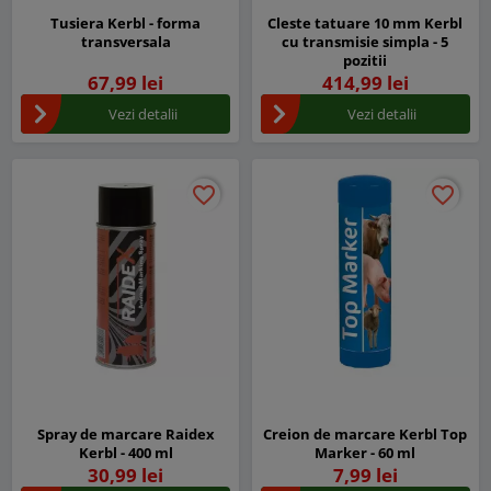
Tusiera Kerbl - forma
Cleste tatuare 10 mm Kerbl
transversala
cu transmisie simpla - 5
pozitii
67,99 lei
414,99 lei
Vezi detalii
Vezi detalii
favorite_border
favorite_border
favorite_border
favorite_border
Spray de marcare Raidex
Creion de marcare Kerbl Top
Kerbl - 400 ml
Marker - 60 ml
30,99 lei
7,99 lei