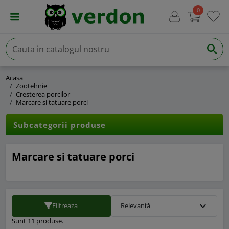
0
Acasa
Zootehnie
Cresterea porcilor
Marcare si tatuare porci
Subcategorii produse
Marcare si tatuare porci
expand_more
Filtreaza
Relevanță
Sunt 11 produse.