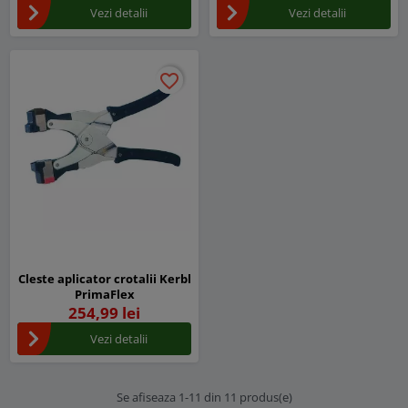
Vezi detalii
Vezi detalii
favorite_border
favorite_border
Cleste aplicator crotalii Kerbl
PrimaFlex
254,99 lei
Vezi detalii
Se afiseaza 1-11 din 11 produs(e)