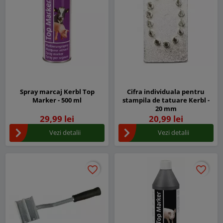
Spray marcaj Kerbl Top
Cifra individuala pentru
Marker - 500 ml
stampila de tatuare Kerbl -
20 mm
29,99 lei
20,99 lei
Vezi detalii
Vezi detalii
favorite_border
favorite_border
favorite_border
favorite_border