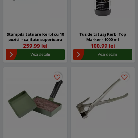
Stampila tatuare Kerbl cu 10
Tus de tatuaj Kerbl Top
pozitii - calitate superioara
Marker - 1000 ml
259,99 lei
100,99 lei
Vezi detalii
Vezi detalii
favorite_border
favorite_border
favorite_border
favorite_border