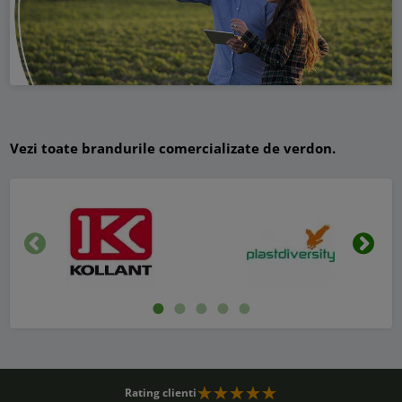
Vezi toate brandurile comercializate de verdon.
Inapoi
Urmat
Rating clienti