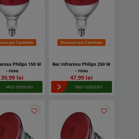
ount per Cantitate
Discount per Cantitate
rarosu Philips 150 W
Bec infrarosu Philips 250 W
- rosu
- rosu
39,99 lei
47,99 lei
Vezi reduceri
Vezi reduceri
favorite_border
favorite_border
favorite_border
favorite_border