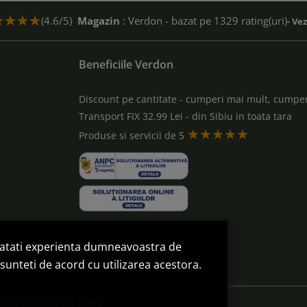
(4.6/5)
Magazin
: Verdon - bazat pe 1329 rating(uri)
- Ve
Beneficiile Verdon
Discount pe cantitate - cumperi mai mult, cumper
Transport FIX 32.99 Lei - din Sibiu in toata tara
★★★★★
a
Produse si servicii de 5
natati experienta dumneavoastra de
sunteti de acord cu utilizarea acestora.
omanda
sonal: ANSPDCP nr. 32399.