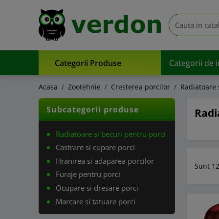
Categorii Produse
Categorii de 
Acasa
Zootehnie
Cresterea porcilor
Radiatoare 
Subcategorii produse
Radi
Radiatoare si becuri pentru porci
Castrare si cupare porci
Hranirea si adaparea porcilor
Sunt 12
Furaje pentru porci
Ocupare si dresare porci
Marcare si tatuare porci