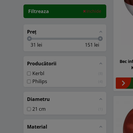
Filtreaza
Inchide
Preț
31
lei
151
lei
Bec in
Producătorii
Kerbl
8
Philips
4
Diametru
21 cm
1
Material