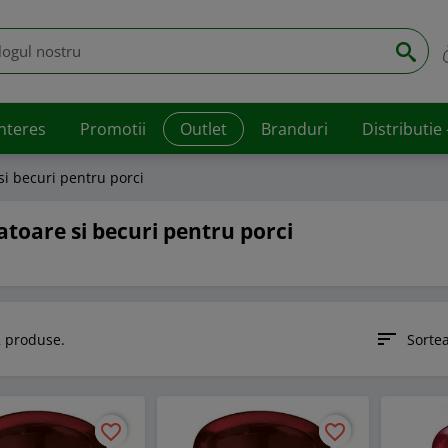
interes
Promotii
Outlet
Branduri
Distributie
si becuri pentru porci
atoare si becuri pentru porci
sort
 produse.
Sorte
favorite_border
favorite_border
favorite_border
favorite_border