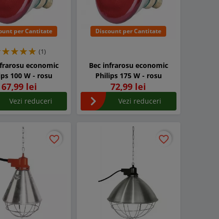
ount per Cantitate
Discount per Cantitate
(1)
nfrarosu economic
Bec infrarosu economic
ips 100 W - rosu
Philips 175 W - rosu
67,99 lei
72,99 lei
Vezi reduceri
Vezi reduceri
favorite_border
favorite_border
favorite_border
favorite_border