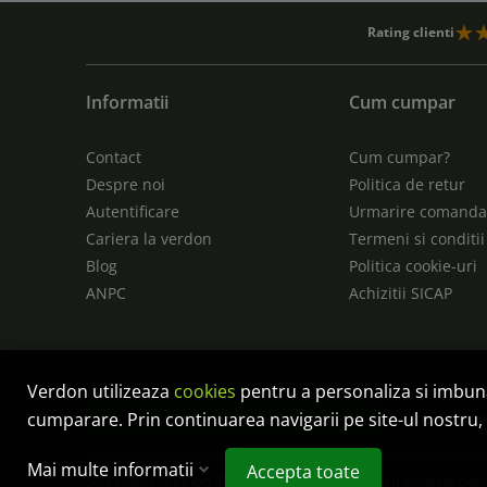
Rating clienti
Informatii
Cum cumpar
Contact
Cum cumpar?
Despre noi
Politica de retur
Autentificare
Urmarire comand
Cariera la verdon
Termeni si conditii
Blog
Politica cookie-uri
ANPC
Achizitii SICAP
Verdon utilizeaza
cookies
pentru a personaliza si imbu
cumparare. Prin continuarea navigarii pe site-ul nostru, 
Anulare c
Controlează-ți confidențialitatea
Mai multe informatii
Accepta toate
SC Verdon Solution SRL este operator de date cu caracter per