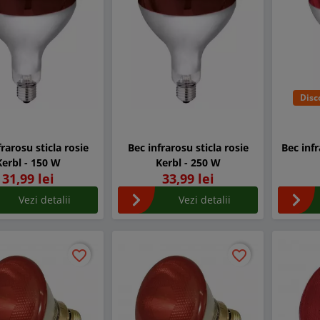
Disc
frarosu sticla rosie
Bec infrarosu sticla rosie
Bec inf
Kerbl - 150 W
Kerbl - 250 W
31,99 lei
33,99 lei
Vezi detalii
Vezi detalii
favorite_border
favorite_border
favorite_border
favorite_border