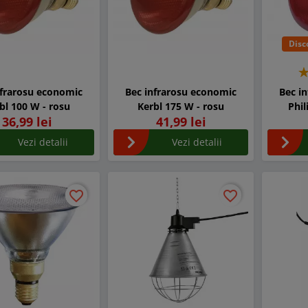
Disc
nfrarosu economic
Bec infrarosu economic
Bec i
bl 100 W - rosu
Kerbl 175 W - rosu
Phil
36,99 lei
41,99 lei
Vezi detalii
Vezi detalii
favorite_border
favorite_border
favorite_border
favorite_border