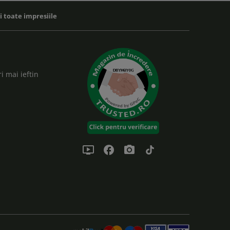
zi toate impresiile
i mai ieftin
ondemand_video
facebook
photo_camera
tiktok