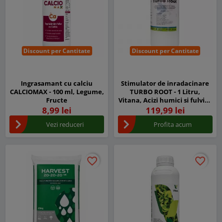
Discount per Cantitate
Discount per Cantitate
Ingrasamant cu calciu
Stimulator de inradacinare
CALCIOMAX - 100 ml, Legume,
TURBO ROOT - 1 Litru,
Fructe
Vitana, Acizi humici si fulvici,
Aminoacizi liberi, NPK
8,99 lei
119,99 lei
Vezi reduceri
Profita acum
favorite_border
favorite_border
favorite_border
favorite_border