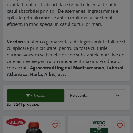
cantitati mai mici, absorbtia este mai eficienta decat in
cazul absorbtiei prin sol. De asemenea, ingrasamintele
aplicate prin picurare se aplica mult mai usor si mai
eficient, in mod special in cazul culturilor mari.
Verdon
va ofera o gama variata de ingrasaminte foliare si
cu aplicare prin picurare, pentru ca toate culturile
dumneavoastra sa beneficieze de substantele nutritive de
care au nevoie pentru un randament maxim. Producatori
consacrati:
Agroconsulting del Mediterraneo, Lebosol,
Atlantica, Haifa, Albit, etc.
expand_more
Filtreaza
Relevanță
Sunt 241 produse.
-30,3%
favorite_border
favorite_border
favorite_border
favorite_border