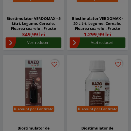
Biostimulator VERDOMAX - 5
Biostimulator VERDOMAX -
Litri, Legume, Cereale,
20 Litri, Legume, Cereale,
Floarea soarelui, Fructe
Floarea soarelui, Fructe
349,99 lei
1.299,99 lei
Vezi reduceri
Vezi reduceri
favorite_border
favorite_border
favorite_border
favorite_border
Discount per Cantitate
Discount per Cantitate
Biostimulator de
Biostimulator de