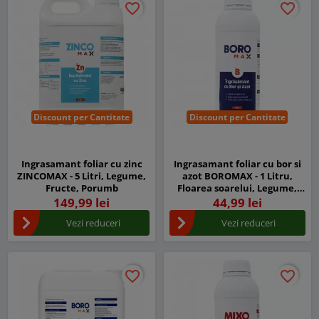
favorite_border
favorite_border
favorite_border
favorite_border
Discount per Cantitate
Discount per Cantitate
Ingrasamant foliar cu zinc
Ingrasamant foliar cu bor si
ZINCOMAX - 5 Litri, Legume,
azot BOROMAX - 1 Litru,
Fructe, Porumb
Floarea soarelui, Legume,
Fructe
149,99 lei
44,99 lei
Vezi reduceri
Vezi reduceri
favorite_border
favorite_border
favorite_border
favorite_border