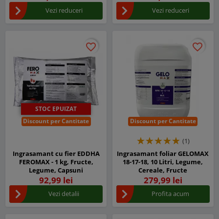
Vezi reduceri
Vezi reduceri
favorite_border
favorite_border
favorite_border
favorite_border
STOC EPUIZAT
Discount per Cantitate
Discount per Cantitate
(1)
Ingrasamant cu fier EDDHA
Ingrasamant foliar GELOMAX
FEROMAX - 1 kg, Fructe,
18-17-18, 10 Litri, Legume,
Legume, Capsuni
Cereale, Fructe
92,99 lei
279,99 lei
Vezi detalii
Profita acum