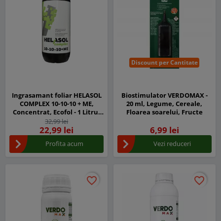
Discount per Cantitate
Ingrasamant foliar HELASOL
Biostimulator VERDOMAX -
COMPLEX 10-10-10 + ME,
20 ml, Legume, Cereale,
Concentrat, Ecofol - 1 Litru,
Floarea soarelui, Fructe
Azot, Fosfor, Potasiu +
32,99 lei
Microelemente
22,99 lei
6,99 lei
Profita acum
Vezi reduceri
favorite_border
favorite_border
favorite_border
favorite_border