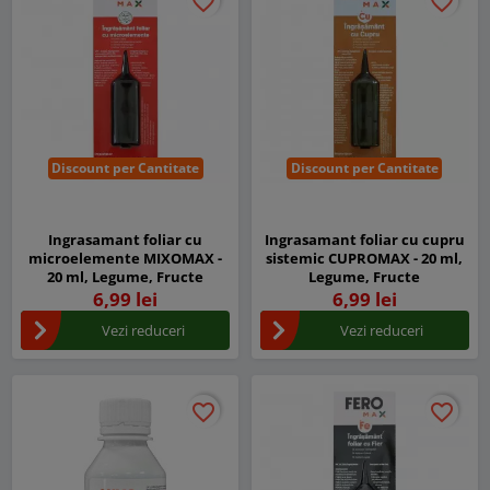
favorite_border
favorite_border
favorite_border
favorite_border
Discount per Cantitate
Discount per Cantitate
Ingrasamant foliar cu
Ingrasamant foliar cu cupru
microelemente MIXOMAX -
sistemic CUPROMAX - 20 ml,
20 ml, Legume, Fructe
Legume, Fructe
6,99 lei
6,99 lei
Vezi reduceri
Vezi reduceri
favorite_border
favorite_border
favorite_border
favorite_border