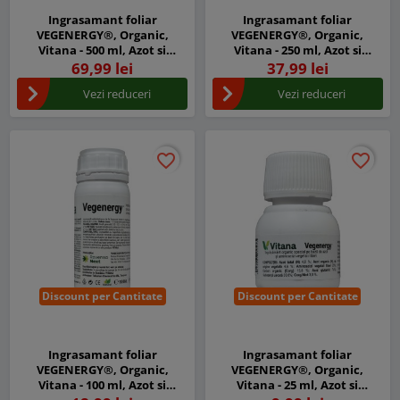
Ingrasamant foliar
Ingrasamant foliar
VEGENERGY®, Organic,
VEGENERGY®, Organic,
Vitana - 500 ml, Azot si
Vitana - 250 ml, Azot si
Aminoacizi vegetali liberi
Aminoacizi vegetali liberi
69,99 lei
37,99 lei
Vezi reduceri
Vezi reduceri
favorite_border
favorite_border
favorite_border
favorite_border
Discount per Cantitate
Discount per Cantitate
Ingrasamant foliar
Ingrasamant foliar
VEGENERGY®, Organic,
VEGENERGY®, Organic,
Vitana - 100 ml, Azot si
Vitana - 25 ml, Azot si