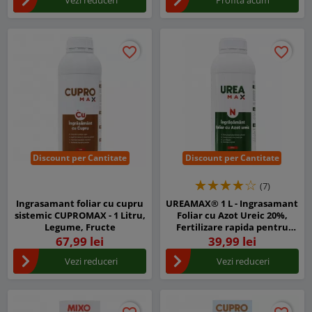
favorite_border
favorite_border
favorite_border
favorite_border
Discount per Cantitate
Discount per Cantitate
(7)
Ingrasamant foliar cu cupru
UREAMAX® 1 L - Ingrasamant
sistemic CUPROMAX - 1 Litru,
Foliar cu Azot Ureic 20%,
Legume, Fructe
Fertilizare rapida pentru
Legume, Porumb, Cereale,
67,99 lei
39,99 lei
Pomi si Vita de Vie
Vezi reduceri
Vezi reduceri