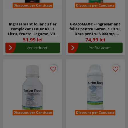
Discount per Cantitate
Discount per Cantitate
Ingrasamant foliar cu fier
GRASSMAX® - Ingrasamant
complexat FEROMAX - 1
foliar pentru Gazon, 1 Litru,
Litru, Fructe, Legume, Vita
Doza pentru 3.000 mp,
de vie
Dezvolta radacina si firul de
51,99 lei
74,99 lei
iarba
Vezi reduceri
Profita acum
favorite_border
favorite_border
favorite_border
favorite_border
Discount per Cantitate
Discount per Cantitate