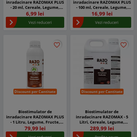
inradacinare RAZOMAX PLUS
inradacinare RAZOMAX PLUS
- 20 ml, Cereale, Legume,
- 100 ml, Cereale, Legume,
Fructe
Fructe
6,99 lei
16,99 lei
Vezi reduceri
Vezi reduceri
favorite_border
favorite_border
favorite_border
favorite_border
Discount per Cantitate
Discount per Cantitate
Biostimulator de
Biostimulator de
inradacinare RAZOMAX PLUS
inradacinare RAZOMAX - 5
- 1 Litru, Legume, Fructe,
Litri, Cereale, Legume,
Cereale, Porumb, Dezvolta
Fructe
79,99 lei
289,99 lei
sistemul radicular
Vezi reduceri
Profita acum