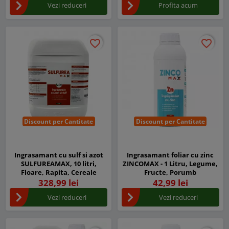
Vezi reduceri
Profita acum
favorite_border
favorite_border
favorite_border
favorite_border
Discount per Cantitate
Discount per Cantitate
Ingrasamant cu sulf si azot
Ingrasamant foliar cu zinc
SULFUREAMAX, 10 litri,
ZINCOMAX - 1 Litru, Legume,
Floare, Rapita, Cereale
Fructe, Porumb
328,99 lei
42,99 lei
Vezi reduceri
Vezi reduceri