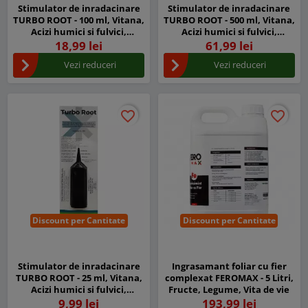
Stimulator de inradacinare
Stimulator de inradacinare
TURBO ROOT - 100 ml, Vitana,
TURBO ROOT - 500 ml, Vitana,
Acizi humici si fulvici,
Acizi humici si fulvici,
Aminoacizi liberi, NPK
Aminoacizi liberi, NPK
18,99 lei
61,99 lei
Vezi reduceri
Vezi reduceri
favorite_border
favorite_border
favorite_border
favorite_border
Discount per Cantitate
Discount per Cantitate
Stimulator de inradacinare
Ingrasamant foliar cu fier
TURBO ROOT - 25 ml, Vitana,
complexat FEROMAX - 5 Litri,
Acizi humici si fulvici,
Fructe, Legume, Vita de vie
Aminoacizi liberi, NPK
9,99 lei
193,99 lei