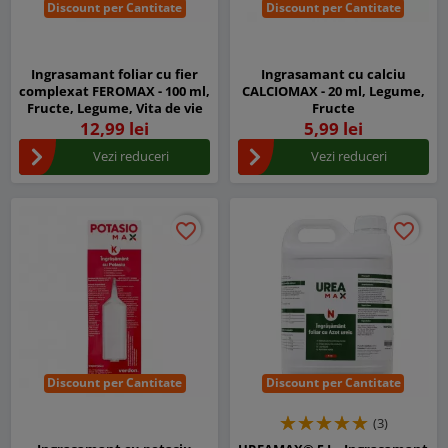
Discount per Cantitate
Discount per Cantitate
Ingrasamant foliar cu fier
Ingrasamant cu calciu
complexat FEROMAX - 100 ml,
CALCIOMAX - 20 ml, Legume,
Fructe, Legume, Vita de vie
Fructe
12,99 lei
5,99 lei
Vezi reduceri
Vezi reduceri
favorite_border
favorite_border
favorite_border
favorite_border
Discount per Cantitate
Discount per Cantitate
(3)