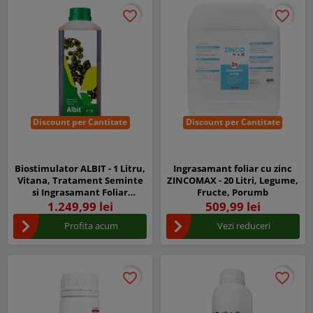
favorite_border
favorite_border
favorite_border
favorite_border
Discount per Cantitate
Discount per Cantitate
Biostimulator ALBIT - 1 Litru,
Ingrasamant foliar cu zinc
Vitana, Tratament Seminte
ZINCOMAX - 20 Litri, Legume,
si Ingrasamant Foliar
Fructe, Porumb
Concentrat
1.249,99 lei
509,99 lei
Profita acum
Vezi reduceri
favorite_border
favorite_border
favorite_border
favorite_border