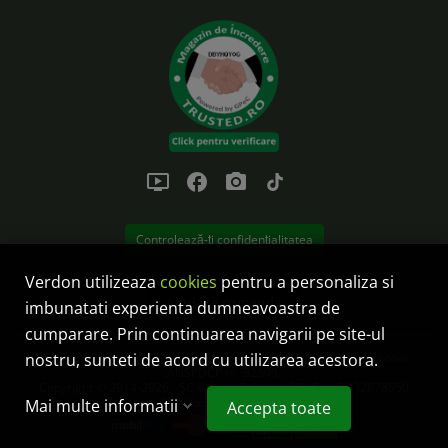
ondemand_video
facebook
photo_camera
tiktok
Controlează-ți confidențialitatea
Verdon utilizeaza
cookies
pentru a personaliza si
Anulare comanda
imbunatati experienta dumneavoastra de
cumparare. Prin continuarea navigarii pe site-ul
nostru, sunteti de acord cu utilizarea acestora.
SC Verdon Solution SRL este operator de date cu caracter personal:
ANSPDCP nr. 32399.
Copyright © 2014-2026 - SC Verdon Solution SRL CUI: RO32678550
Reg.Com.: J32/38/2014
Mai multe informatii
Accepta toate