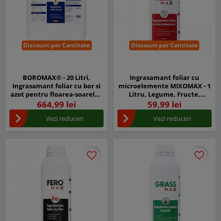
Discount per Cantitate
Discount per Cantitate
BOROMAX® - 20 Litri,
Ingrasamant foliar cu
Ingrasamant foliar cu bor si
microelemente MIXOMAX - 1
azot pentru floarea-soarelui,
Litru, Legume, Fructe,
legume si fructe - Corector
Cereale paioase, Porumb
664,99 lei
59,99 lei
carenta bor
Vezi reduceri
Vezi reduceri
favorite_border
favorite_border
favorite_border
favorite_border