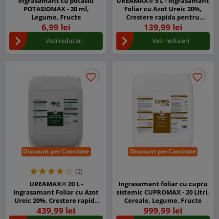
Ingrasamant cu potasiu
UREAMAX® 5 L - Ingrasamant
POTASIOMAX - 20 ml,
Foliar cu Azot Ureic 20%,
Legume, Fructe
Crestere rapida pentru
Legume, Porumb, Cereale,
6,99 lei
139,99 lei
Pomi si Vita de Vie
Vezi reduceri
Vezi reduceri
favorite_border
favorite_border
favorite_border
favorite_border
Discount per Cantitate
Discount per Cantitate
(2)
UREAMAX® 20 L -
Ingrasamant foliar cu cupru
Ingrasamant Foliar cu Azot
sistemic CUPROMAX - 20 Litri,
Ureic 20%, Crestere rapida
Cereale, Legume, Fructe
pentru Legume, Porumb,
439,99 lei
999,99 lei
Cereale, Pomi si Vita de Vie