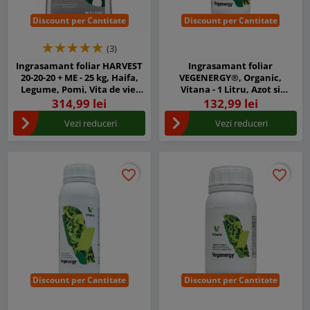
Discount per Cantitate
Discount per Cantitate
(3)
Ingrasamant foliar HARVEST
Ingrasamant foliar
20-20-20 + ME - 25 kg, Haifa,
VEGENERGY®, Organic,
Legume, Pomi, Vita de vie,
Vitana - 1 Litru, Azot si
Porumb, Cereale, Floarea
Aminoacizi vegetali liberi
314,99 lei
132,99 lei
soarelui, Rapita
Vezi reduceri
Vezi reduceri
favorite_border
favorite_border
favorite_border
favorite_border
Discount per Cantitate
Discount per Cantitate