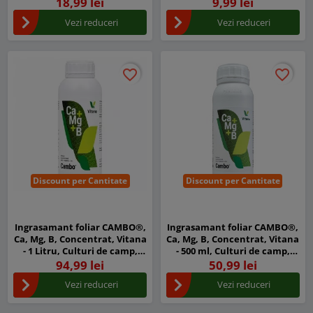
Aminoacizi vegetali liberi
Aminoacizi vegetali liberi
18,99 lei
9,99 lei
Vezi reduceri
Vezi reduceri
favorite_border
favorite_border
favorite_border
favorite_border
Discount per Cantitate
Discount per Cantitate
Ingrasamant foliar CAMBO®,
Ingrasamant foliar CAMBO®,
Ca, Mg, B, Concentrat, Vitana
Ca, Mg, B, Concentrat, Vitana
- 1 Litru, Culturi de camp,
- 500 ml, Culturi de camp,
Legume, Fructe
Legume, Fructe
94,99 lei
50,99 lei
Vezi reduceri
Vezi reduceri