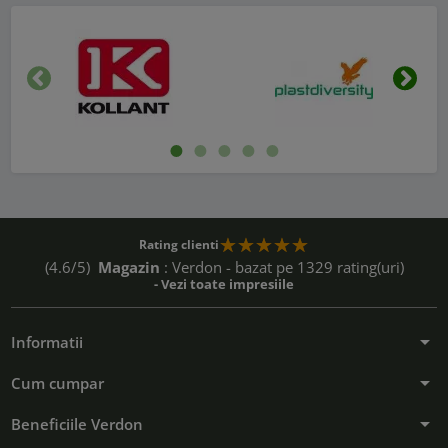
Inapoi
Urmat
Rating clienti
(4.6/5)
Magazin
: Verdon - bazat pe 1329 rating(uri)
- Vezi toate impresiile
arrow_drop_down
Informatii
arrow_drop_down
Cum cumpar
arrow_drop_down
Beneficiile Verdon