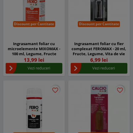
Discount per Cantitate
Discount per Cantitate
Ingrasamant foliar cu
Ingrasamant foliar cu fier
microelemente MIXOMAX -
complexat FEROMAX - 20 ml,
100 ml, Legume, Fructe
Fructe, Legume, Vita de vie
13,99 lei
6,99 lei
Vezi reduceri
Vezi reduceri
favorite_border
favorite_border
favorite_border
favorite_border