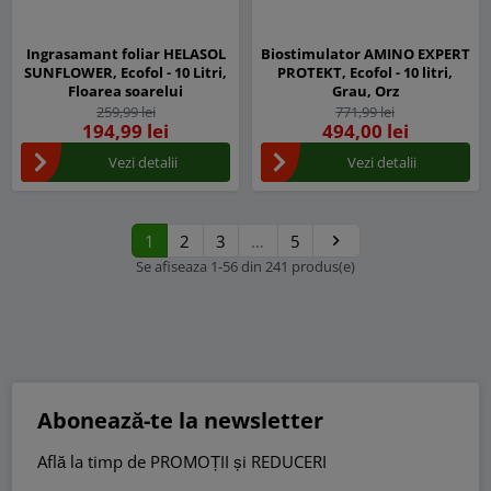
Ingrasamant foliar HELASOL
Biostimulator AMINO EXPERT
SUNFLOWER, Ecofol - 10 Litri,
PROTEKT, Ecofol - 10 litri,
Floarea soarelui
Grau, Orz
259,99 lei
771,99 lei
194,99 lei
494,00 lei
Vezi detalii
Vezi detalii
1
2
3
…
5

Urmatorul
Se afiseaza 1-56 din 241 produs(e)
Abonează-te la newsletter
Află la timp de PROMOȚII și REDUCERI