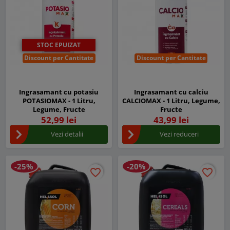
STOC EPUIZAT
Discount per Cantitate
Discount per Cantitate
Ingrasamant cu potasiu
Ingrasamant cu calciu
POTASIOMAX - 1 Litru,
CALCIOMAX - 1 Litru, Legume,
Legume, Fructe
Fructe
52,99 lei
43,99 lei
Vezi detalii
Vezi reduceri
-25%
-20%
favorite_border
favorite_border
favorite_border
favorite_border