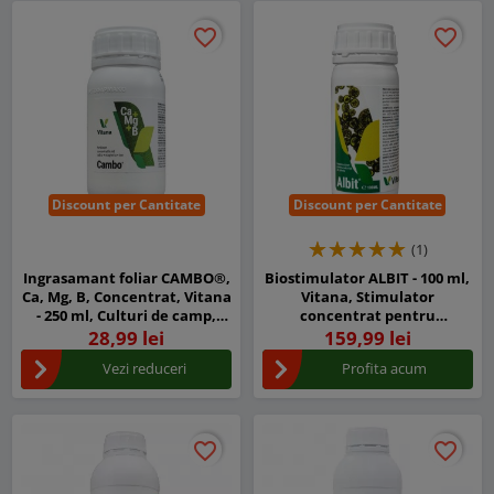
favorite_border
favorite_border
favorite_border
favorite_border
Discount per Cantitate
Discount per Cantitate
(1)
Ingrasamant foliar CAMBO®,
Biostimulator ALBIT - 100 ml,
Ca, Mg, B, Concentrat, Vitana
Vitana, Stimulator
- 250 ml, Culturi de camp,
concentrat pentru
Legume, Fructe
dezvoltarea și revitalizarea
28,99 lei
159,99 lei
plantelor
Vezi reduceri
Profita acum
favorite_border
favorite_border
favorite_border
favorite_border