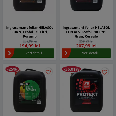
Ingrasamant foliar HELASOL
Ingrasamant foliar HELASOL
CORN, Ecofol - 10 Litri,
CEREALS, Ecofol - 10 Litri,
Porumb
Grau, Cereale
259,99 lei
259,99 lei
194,99 lei
207,99 lei
Vezi detalii
Vezi detalii
-25%
-36,01%
favorite_border
favorite_border
favorite_border
favorite_border