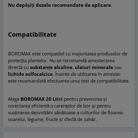
Nu depășiți dozele recomandate de aplicare.
Compatibilitate
BOROMAX este compatibil cu majoritatea produselor de
protecția plantelor. Nu se recomandă amestecarea
directă cu
substanțe alcaline
,
uleiuri minerale
sau
lichide sulfocalcice
. Înainte de utilizarea în amestec
este recomandată efectuarea unui test de compatibilitate.
Alege
BOROMAX 20 Litri
pentru prevenirea și
corectarea eficientă a carențelor de bor și pentru
susținerea dezvoltării sănătoase a culturilor de floarea-
soarelui, legume, fructe și sfeclă de zahăr.