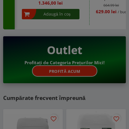
1.346,00 lei
soarelui, legume si fru
664.99 lei
- Corector carenta bo
629.00 lei
/ buc
Adaugă în coș
Outlet
Profitați de Categoria Prețurilor Mici!
PROFITĂ ACUM
Cumpărate frecvent împreună
favorite_border
favorite_border