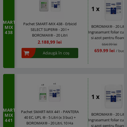
1 x
SMART-
Pachet SMART-MIX 438 - Erbicid
BOROMAX® - 20 Litri
MIX
SELECT SUPER® - 20 l +
438
Ingrasamant foliar cu 
BOROMAX® - 20 Litri
si azot pentru floarea
2.188,99 lei
soarelui, legume si fru
664.99 lei
- Corector carenta bo
659.99 lei
/ buc
Adaugă în coș
1 x
SMART-
Pachet SMART-MIX 441 - PANTERA
BOROMAX® - 20 Litri
MIX
40 EC, UPL ® - 5 Litri (x 3 buc) +
441
Ingrasamant foliar cu 
BOROMAX® - 20 Litri, 10 Ha
si azot pentru floarea