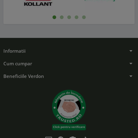
Inapoi
Urmat
arrow_drop_down
Informatii
arrow_drop_down
Cum cumpar
arrow_drop_down
Beneficiile Verdon