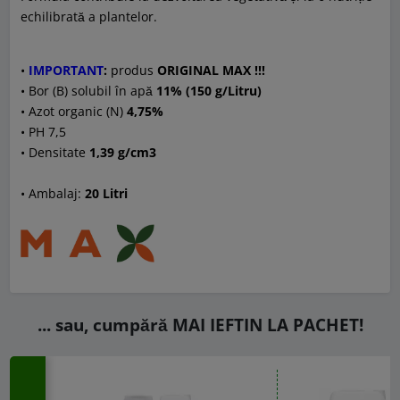
echilibrată a plantelor.
•
IMPORTANT
:
produs
ORIGINAL MAX !!!
•
Bor (B) solubil în apă
11% (150 g/Litru)
•
Azot organic (N)
4,75%
• PH 7,5
• Densitate
1,39 g/cm3
• Ambalaj:
20 Litri
... sau, cumpără MAI IEFTIN LA PACHET!