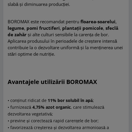
slabă și diminuarea producției.
BOROMAX este recomandat pentru
floarea-soarelui
,
legume
,
pomi fructiferi
,
plantații pomicole
,
sfeclă
de zahăr
și alte culturi sensibile la carența de bor.
Aplicarea produsului în perioadele de creștere intensă
contribuie la o dezvoltare uniformă și la menținerea unei
stări optime de nutriție.
Avantajele utilizării BOROMAX
• conținut ridicat de
11% bor solubil în apă
;
• furnizează
4,75% azot organic
, care stimulează
dezvoltarea vegetativă;
• previne și corectează rapid carențele de bor;
• favorizează creșterea și dezvoltarea armonioasă a