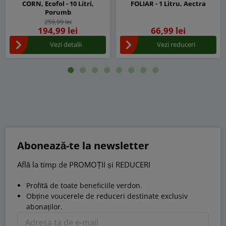
CORN, Ecofol - 10 Litri,
FOLIAR - 1 Litru, Aectra
Porumb
259,99 lei
194,99 lei
66,99 lei
Vezi detalii
Vezi reduceri
Abonează-te la newsletter
Află la timp de PROMOȚII și REDUCERI
Profită de toate beneficiile verdon.
Obține voucerele de reduceri destinate exclusiv
abonaților.