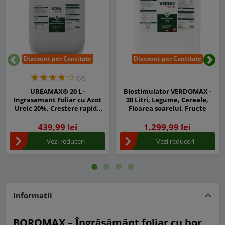
Discount per Cantitate
Discount per Cantitate
Inapoi
Urm
(2)
UREAMAX® 20 L -
Biostimulator VERDOMAX -
Ingrasamant Foliar cu Azot
20 Litri, Legume, Cereale,
Ureic 20%, Crestere rapida
Floarea soarelui, Fructe
pentru Legume, Porumb,
Cereale, Pomi si Vita de Vie
439,99 lei
1.299,99 lei
Vezi reduceri
Vezi reduceri
Informatii
BOROMAX – Îngrășământ foliar cu bor