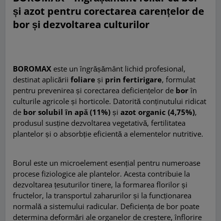
și azot pentru corectarea carențelor de
bor și dezvoltarea culturilor
BOROMAX
este un îngrășământ lichid profesional,
destinat aplicării
foliare
și
prin fertirigare
, formulat
pentru prevenirea și corectarea deficiențelor de
bor
în
culturile agricole și horticole. Datorită conținutului ridicat
de
bor solubil în apă (11%)
și
azot organic (4,75%)
,
produsul susține dezvoltarea vegetativă, fertilitatea
plantelor și o absorbție eficientă a elementelor nutritive.
Borul este un microelement esențial pentru numeroase
procese fiziologice ale plantelor. Acesta contribuie la
dezvoltarea țesuturilor tinere, la formarea florilor și
fructelor, la transportul zaharurilor și la funcționarea
normală a sistemului radicular. Deficiența de bor poate
determina deformări ale organelor de creștere, înflorire