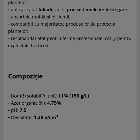
plantelor;
• aplicare atât
foliară
, cât și
prin sistemele de fertirigare
;
• absorbție rapidă și eficientă;
• compatibil cu majoritatea produselor de protecția
plantelor;
• recomandat atât pentru ferme profesionale, cât și pentru
exploatații horticole.
Compoziție
Bor (B) solubil în apă:
11% (150 g/L)
•
Azot organic (N):
4,75%
•
pH:
7,5
•
Densitate:
1,39 g/cm³
•