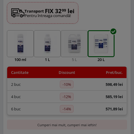
FIX 32
lei
99
Transport
Pentru întreaga comandă!
100 ml
1 L
5 L
20 L
Cantitate
Discount
Pret/buc.
-10%
2 buc
598,49 lei
-12%
4 buc
585,19 lei
-14%
6 buc
571,89 lei
Cumperi mai mult, cumperi mai ieftin!