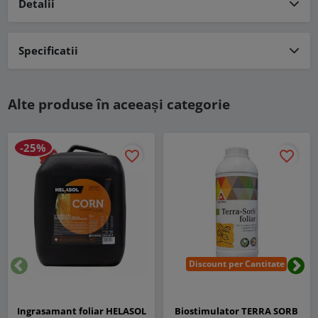
Detalii
Specificatii
Alte produse în aceeași categorie
-25%
favorite_border
favorite_border
Discount per Cantitate
Inapoi
Urm
Ingrasamant foliar HELASOL
Biostimulator TERRA SORB