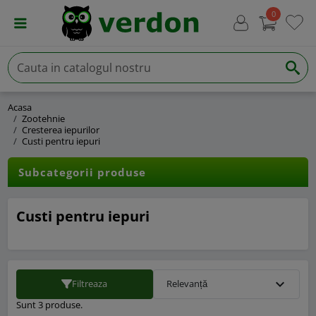
0
Acasa
Zootehnie
Cresterea iepurilor
Custi pentru iepuri
Subcategorii produse
Custi pentru iepuri
expand_more
Filtreaza
Relevanță
Sunt 3 produse.