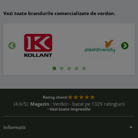
Vezi toate brandurile comercializate de verdon.
Inapoi
Urmat
Rating clienti
(4.6/5)
Magazin
: Verdon - bazat pe 1329 rating(uri)
- Vezi toate impresiile
arrow_drop_down
Informatii