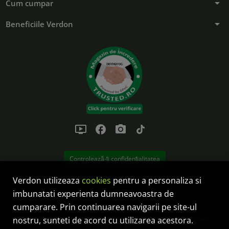
arrow_drop_down
Cum cumpar
arrow_drop_down
Beneficiile Verdon
ondemand_video
facebook
photo_camera
tiktok
Controlează-ți confidențialitatea
Verdon utilizeaza
cookies
pentru a personaliza si
Anulare comanda
imbunatati experienta dumneavoastra de
cumparare. Prin continuarea navigarii pe site-ul
SC Verdon Solution SRL este operator de date cu caracter personal:
nostru, sunteti de acord cu utilizarea acestora.
ANSPDCP nr. 32399.