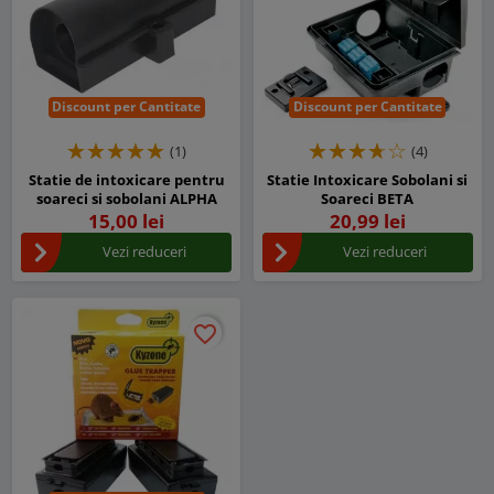
Discount per Cantitate
Discount per Cantitate
(1)
(4)
Statie de intoxicare pentru
Statie Intoxicare Sobolani si
soareci si sobolani ALPHA
Soareci BETA
15,00 lei
20,99 lei
Vezi reduceri
Vezi reduceri
favorite_border
favorite_border