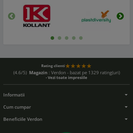
Inapoi
Urmat
Rating clienti
(4.6/5)
Magazin
: Verdon - bazat pe 1329 rating(uri)
- Vezi toate impresiile
arrow_drop_down
Informatii
arrow_drop_down
Cum cumpar
arrow_drop_down
Beneficiile Verdon