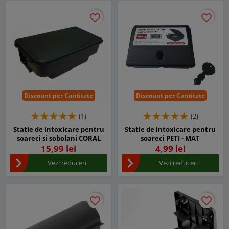
favorite_border
favorite_border
favorite_border
favorite_border
Discount per Cantitate
Discount per Cantitate
(1)
(2)
Statie de intoxicare pentru
Statie de intoxicare pentru
soareci si sobolani CORAL
soareci PETI - MAT
15,99 lei
4,99 lei
Vezi reduceri
Vezi reduceri
favorite_border
favorite_border
favorite_border
favorite_border