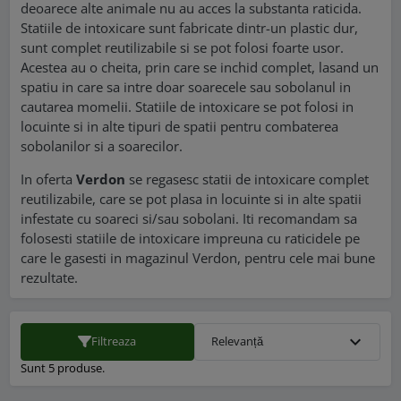
deoarece alte animale nu au acces la substanta raticida.
Statiile de intoxicare sunt fabricate dintr-un plastic dur,
sunt complet reutilizabile si se pot folosi foarte usor.
Acestea au o cheita, prin care se inchid complet, lasand un
spatiu in care sa intre doar soarecele sau sobolanul in
cautarea momelii. Statiile de intoxicare se pot folosi in
locuinte si in alte tipuri de spatii pentru combaterea
sobolanilor si a soarecilor.
In oferta
Verdon
se regasesc statii de intoxicare complet
reutilizabile, care se pot plasa in locuinte si in alte spatii
infestate cu soareci si/sau sobolani. Iti recomandam sa
folosesti statiile de intoxicare impreuna cu raticidele pe
care le gasesti in magazinul Verdon, pentru cele mai bune
rezultate.
expand_more
Filtreaza
Relevanță
Sunt 5 produse.