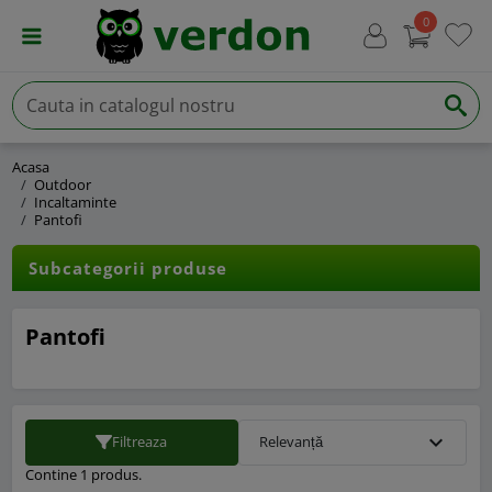
0
Acasa
Outdoor
Incaltaminte
Pantofi
Subcategorii produse
Pantofi
expand_more
Filtreaza
Relevanță
Contine 1 produs.