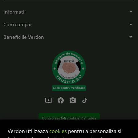
arrow_drop_down
Informatii
arrow_drop_down
Cum cumpar
arrow_drop_down
Beneficiile Verdon
ondemand_video
facebook
photo_camera
tiktok
Controlează-ți confidențialitatea
Verdon utilizeaza
cookies
pentru a personaliza si
Anulare comanda