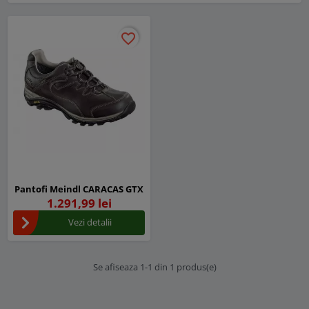
favorite_border
favorite_border
Pantofi Meindl CARACAS GTX
1.291,99 lei
Vezi detalii
Se afiseaza 1-1 din 1 produs(e)