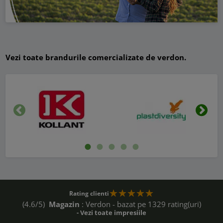
Vezi toate brandurile comercializate de verdon.
Inapoi
Urmat
Rating clienti
(4.6/5)
Magazin
: Verdon - bazat pe 1329 rating(uri)
- Vezi toate impresiile