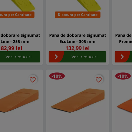
ount per Cantitate
Discount per Cantitate
 doborare Signumat
Pana de doborare Signumat
Pana de
oLine - 255 mm
EcoLine - 305 mm
Premi
82,99 lei
132,99 lei
Vezi reduceri
Vezi reduceri
-10%
-10%
favorite_border
favorite_border
favorite_border
favorite_border