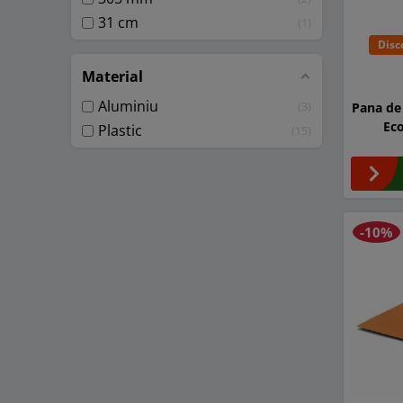
31 cm
1
Disc
Material
Aluminiu
3
Pana de
Ec
Plastic
15
-10%