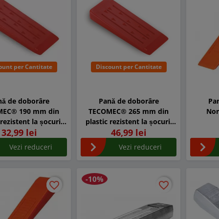
ount per Cantitate
Discount per Cantitate
nă de doborâre
Pană de doborâre
Pa
MEC® 190 mm din
TECOMEC® 265 mm din
Nor
 rezistent la șocuri,
plastic rezistent la șocuri,
32,99 lei
46,99 lei
tem anti-kick-back
cu sistem anti-kick-back
Vezi reduceri
Vezi reduceri
-10%
favorite_border
favorite_border
favorite_border
favorite_border