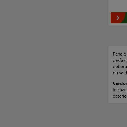
Penele 
desfaso
doborar
nu se d
Verdo
in cazu
deterio