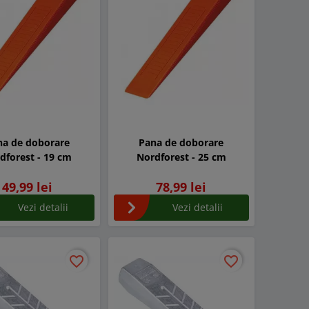
na de doborare
Pana de doborare
dforest - 19 cm
Nordforest - 25 cm
49,99 lei
78,99 lei
Vezi detalii
Vezi detalii
favorite_border
favorite_border
favorite_border
favorite_border