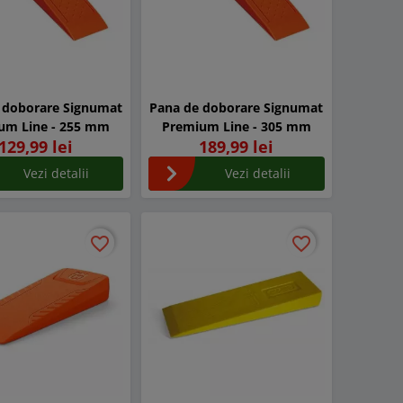
 doborare Signumat
Pana de doborare Signumat
um Line - 255 mm
Premium Line - 305 mm
129,99 lei
189,99 lei
Vezi detalii
Vezi detalii
favorite_border
favorite_border
favorite_border
favorite_border