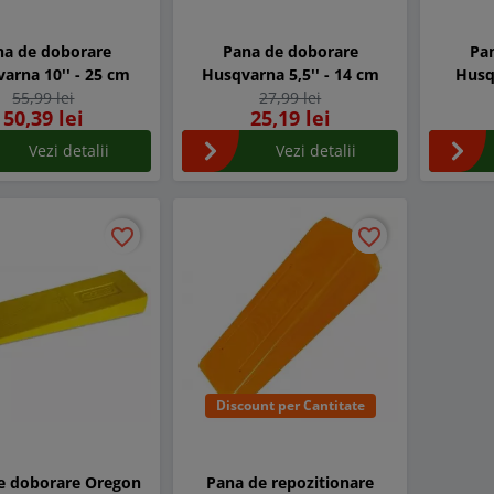
na de doborare
Pana de doborare
Pa
arna 10'' - 25 cm
Husqvarna 5,5'' - 14 cm
Husq
55,99 lei
27,99 lei
50,39 lei
25,19 lei
Vezi detalii
Vezi detalii
favorite_border
favorite_border
favorite_border
favorite_border
Discount per Cantitate
e doborare Oregon
Pana de repozitionare