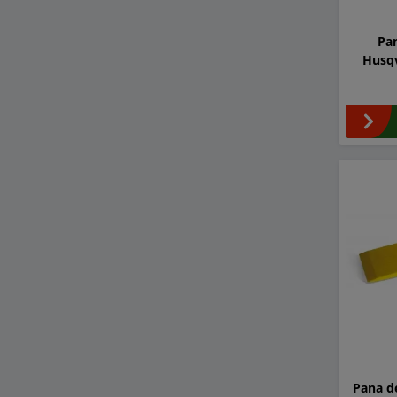
Pa
Husqv
Pana d