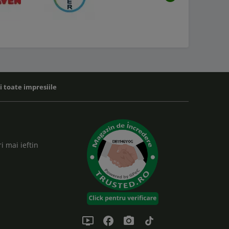
Urmatorul
zi toate impresiile
i mai ieftin
ondemand_video
facebook
photo_camera
tiktok