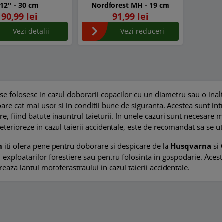
12'' - 30 cm
Nordforest MH - 19 cm
90,99 lei
91,99 lei
Vezi detalii
Vezi reduceri
se folosesc in cazul doborarii copacilor cu un diametru sau o inal
are cat mai usor si in conditii bune de siguranta. Acestea sunt intr
e, fiind batute inauntrul taieturii. In unele cazuri sunt necesare
eterioreze in cazul taierii accidentale, este de recomandat sa se u
n
iti ofera pene pentru doborare si despicare de la
Husqvarna
si
l exploatarilor forestiere sau pentru folosinta in gospodarie. Aceste
reaza lantul motoferastraului in cazul taierii accidentale.