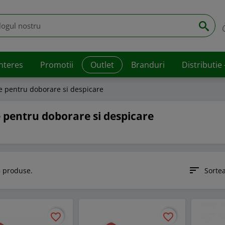
interes
Promotii
Outlet
Branduri
Distributie
e pentru doborare si despicare
 pentru doborare si despicare
sort
 produse.
Sorte
favorite_border
favorite_border
favorite_border
favorite_border