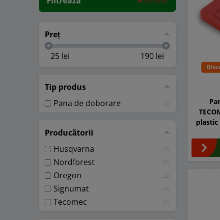
Filtreaza
Inchide
Preț
25
lei
190
lei
Disc
Tip produs
Pa
Pana de doborare
2
TECO
plastic
Producătorii
cu sis
Husqvarna
4
Nordforest
6
Oregon
2
Signumat
4
Tecomec
2