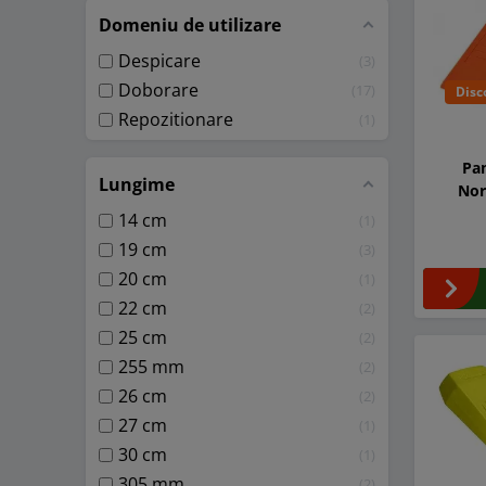
Domeniu de utilizare
Despicare
3
Doborare
17
Disc
Repozitionare
1
Pa
Lungime
Nor
14 cm
1
19 cm
3
20 cm
1
22 cm
2
25 cm
2
255 mm
2
26 cm
2
27 cm
1
30 cm
1
305 mm
2