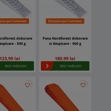
ount per Cantitate
Discount per Cantitate
ordforest doborare
Pana Nordforest doborare
despicare - 590 g
si despicare - 960 g
123,99 lei
180,99 lei
Vezi reduceri
Vezi reduceri
favorite_border
favorite_border
favorite_border
favorite_border