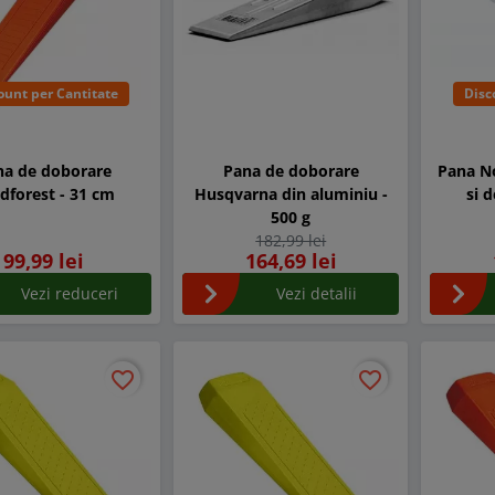
ount per Cantitate
Disc
na de doborare
Pana de doborare
Pana N
dforest - 31 cm
Husqvarna din aluminiu -
si 
500 g
182,99 lei
99,99 lei
164,69 lei
Vezi reduceri
Vezi detalii
favorite_border
favorite_border
favorite_border
favorite_border