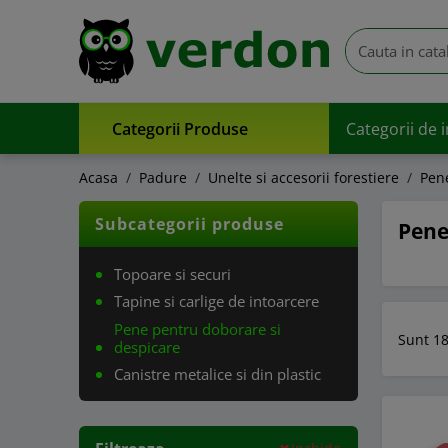
Categorii Produse
Categorii de 
Acasa
Padure
Unelte si accesorii forestiere
Pen
Subcategorii produse
Pene
Topoare si securi
Tapine si carlige de intoarcere
Pene pentru doborare si
Sunt 18
despicare
Canistre metalice si din plastic