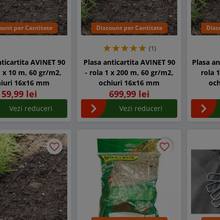
ount per Cantitate
Discount per Cantitate
Disc
(1)
nticartita AVINET 90
Plasa anticartita AVINET 90
Plasa an
1 x 10 m, 60 gr/m2,
- rola 1 x 200 m, 60 gr/m2,
rola 
hiuri 16x16 mm
ochiuri 16x16 mm
oc
59,99 lei
699,99 lei
Vezi reduceri
Vezi reduceri
favorite_border
favorite_border
favorite_border
favorite_border