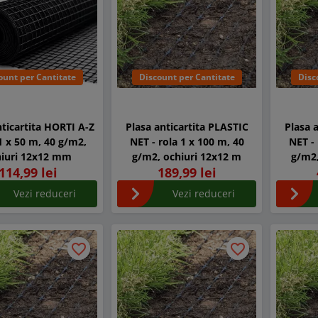
ount per Cantitate
Discount per Cantitate
Disc
nticartita HORTI A-Z
Plasa anticartita PLASTIC
Plasa 
 1 x 50 m, 40 g/m2,
NET - rola 1 x 100 m, 40
NET - 
hiuri 12x12 mm
g/m2, ochiuri 12x12 m
g/m2,
114,99 lei
189,99 lei
Vezi reduceri
Vezi reduceri
favorite_border
favorite_border
favorite_border
favorite_border