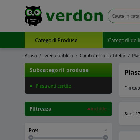
Categorii Produse
Categorii de 
Acasa
Igiena publica
Combaterea cartitelor
Pla
Subcategorii produse
Plasa
Plasa anti cartite
Plasa a
Filtreaza
Inchide
Sunt 17
Preț