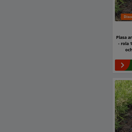
Disc
Plasa a
- rola 
oc