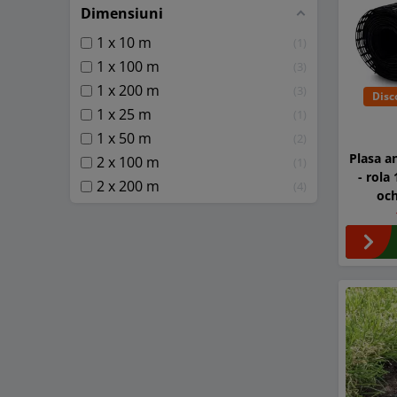
Dimensiuni
1 x 10 m
1
1 x 100 m
3
1 x 200 m
3
Disc
1 x 25 m
1
1 x 50 m
2
Plasa a
2 x 100 m
1
- rola
2 x 200 m
4
oc