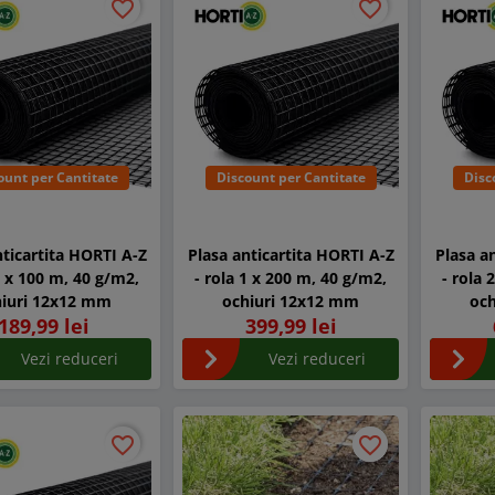
favorite_border
favorite_border
favorite_border
favorite_border
ount per Cantitate
Discount per Cantitate
Disc
nticartita HORTI A-Z
Plasa anticartita HORTI A-Z
Plasa a
1 x 100 m, 40 g/m2,
- rola 1 x 200 m, 40 g/m2,
- rola 
hiuri 12x12 mm
ochiuri 12x12 mm
oc
189,99 lei
399,99 lei
Vezi reduceri
Vezi reduceri
favorite_border
favorite_border
favorite_border
favorite_border