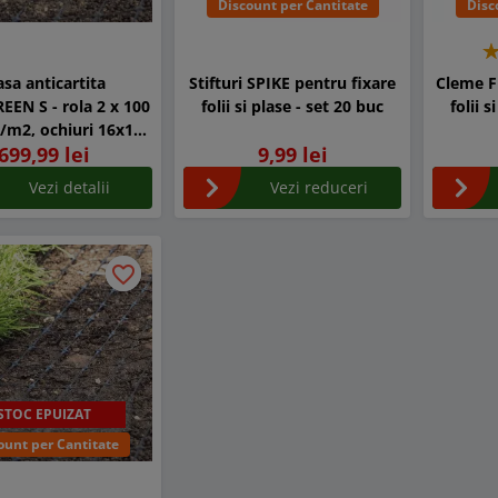
Discount per Cantitate
Disc
asa anticartita
Stifturi SPIKE pentru fixare
Cleme F
EEN S - rola 2 x 100
folii si plase - set 20 buc
folii s
g/m2, ochiuri 16x16
699,99 lei
9,99 lei
mm
Vezi detalii
Vezi reduceri
favorite_border
favorite_border
STOC EPUIZAT
ount per Cantitate