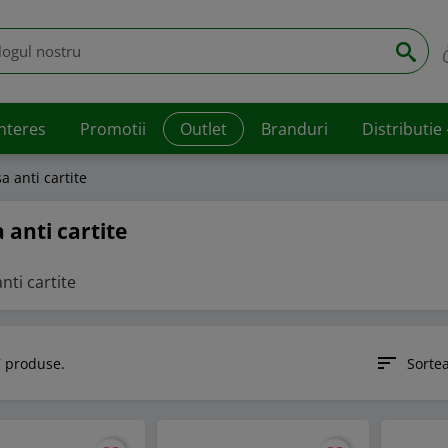
interes
Promotii
Outlet
Branduri
Distributie
sa anti cartite
 anti cartite
nti cartite
sort
 produse.
Sorte