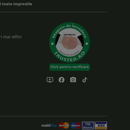
zi toate impresiile
i mai ieftin
ondemand_video
facebook
photo_camera
tiktok