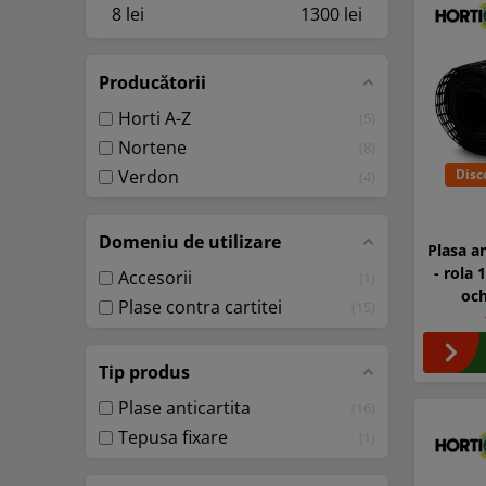
8
lei
1300
lei
Producătorii
Horti A-Z
5
Nortene
8
Verdon
Disc
4
Domeniu de utilizare
Plasa a
- rola 
Accesorii
1
oc
Plase contra cartitei
15
Tip produs
Plase anticartita
16
Tepusa fixare
1