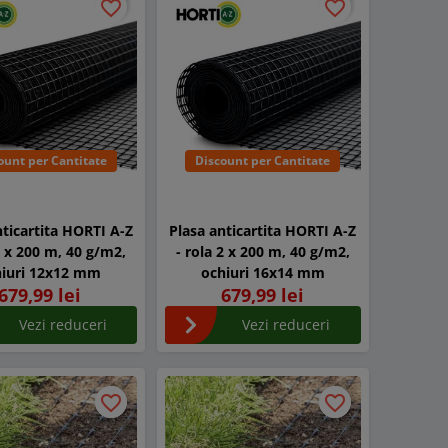
favorite_border
favorite_border
favorite_border
favorite_border
ount per Cantitate
Discount per Cantitate
nticartita HORTI A-Z
Plasa anticartita HORTI A-Z
2 x 200 m, 40 g/m2,
- rola 2 x 200 m, 40 g/m2,
hiuri 12x12 mm
ochiuri 16x14 mm
679,99 lei
679,99 lei
Vezi reduceri
Vezi reduceri
favorite_border
favorite_border
favorite_border
favorite_border