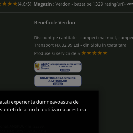
(4.6/5)
Magazin
: Verdon - bazat pe 1329 rating(uri)
- Ve
Beneficiile Verdon
Discount pe cantitate - cumperi mai mult, cumper
Transport FIX 32.99 Lei - din Sibiu in toata tara
★★★★★
a
Produse si servicii de 5
natati experienta dumneavoastra de
omanda
sunteti de acord cu utilizarea acestora.
sonal: ANSPDCP nr. 32399.
550 Reg.Com.: J32/38/2014