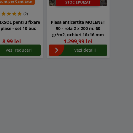
ount per Cantitate
STOC EPUIZAT
(2)
IXSOL pentru fixare
Plasa anticartita MOLENET
i plase - set 10 buc
90 - rola 2 x 200 m, 60
gr/m2, ochiuri 16x16 mm
8,99 lei
1.299,99 lei
Vezi reduceri
Vezi detalii