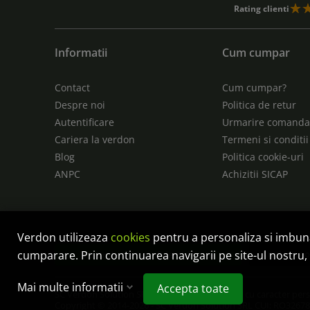
Rating clienti
Informatii
Cum cumpar
Contact
Cum cumpar?
Despre noi
Politica de retur
Autentificare
Urmarire comand
Cariera la verdon
Termeni si conditii
Blog
Politica cookie-uri
ANPC
Achizitii SICAP
Verdon utilizeaza
cookies
pentru a personaliza si imbu
Anulare c
cumparare. Prin continuarea navigarii pe site-ul nostru, 
Controlează-ți confidențialitatea
Mai multe informatii
Accepta toate
SC Verdon Solution SRL este operator de date cu caracter per
Copyright © 2014-2026 - SC Verdon Solution SRL CUI: RO32678