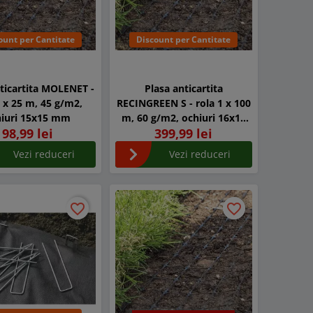
ount per Cantitate
Discount per Cantitate
ticartita MOLENET -
Plasa anticartita
1 x 25 m, 45 g/m2,
RECINGREEN S - rola 1 x 100
hiuri 15x15 mm
m, 60 g/m2, ochiuri 16x16
98,99 lei
399,99 lei
mm
Vezi reduceri
Vezi reduceri
favorite_border
favorite_border
favorite_border
favorite_border