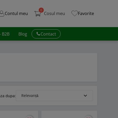
0
Contul meu
Cosul meu
Favorite
 - B2B
Blog
Contact
expand_more
Relevanță
aza dupa: