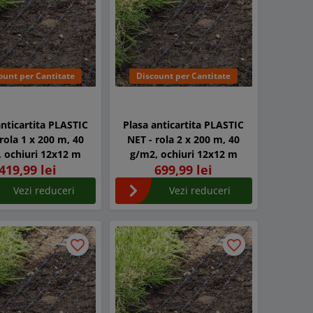
ount per Cantitate
Discount per Cantitate
anticartita PLASTIC
Plasa anticartita PLASTIC
rola 1 x 200 m, 40
NET - rola 2 x 200 m, 40
 ochiuri 12x12 m
g/m2, ochiuri 12x12 m
419,99 lei
699,99 lei
Vezi reduceri
Vezi reduceri
favorite_border
favorite_border
favorite_border
favorite_border