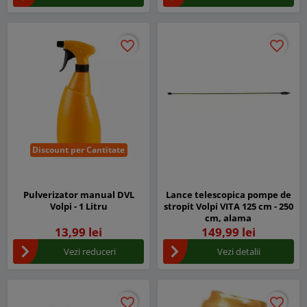
favorite_border
favorite_border
favorite_border
favorite_border
Discount per Cantitate
Pulverizator manual DVL
Lance telescopica pompe de
Volpi - 1 Litru
stropit Volpi VITA 125 cm - 250
cm, alama
13,99 lei
149,99 lei
Vezi reduceri
Vezi detalii
favorite_border
favorite_border
favorite_border
favorite_border