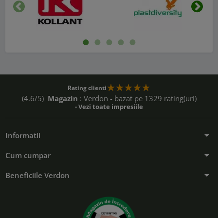
Inapoi
Urmat
Rating clienti
(4.6/5)
Magazin
: Verdon - bazat pe 1329 rating(uri)
- Vezi toate impresiile
arrow_drop_down
Informatii
arrow_drop_down
Cum cumpar
arrow_drop_down
Beneficiile Verdon