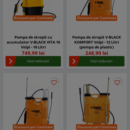
Discount per Cantitate
Discount per Cantitate
Pompa de stropit cu
Pompa de stropit V-BLACK
acumulator V-BLACK VITA 16
KOMFORT Volpi - 12 Litri
Volpi - 16 Litri
(pompa de plastic)
749,99 lei
248,90 lei
Vezi reduceri
Vezi reduceri
favorite_border
favorite_border
favorite_border
favorite_border
Discount per Cantitate
Discount per Cantitate