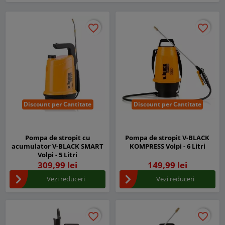
favorite_border
favorite_border
favorite_border
favorite_border
Discount per Cantitate
Discount per Cantitate
Pompa de stropit cu
Pompa de stropit V-BLACK
acumulator V-BLACK SMART
KOMPRESS Volpi - 6 Litri
Volpi - 5 Litri
309,99 lei
149,99 lei
Vezi reduceri
Vezi reduceri
favorite_border
favorite_border
favorite_border
favorite_border