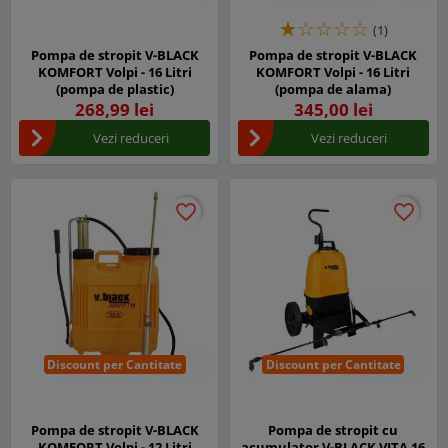
(1)
Pompa de stropit V-BLACK
Pompa de stropit V-BLACK
KOMFORT Volpi - 16 Litri
KOMFORT Volpi - 16 Litri
(pompa de plastic)
(pompa de alama)
268,99 lei
345,00 lei
Vezi reduceri
Vezi reduceri
favorite_border
favorite_border
favorite_border
favorite_border
Discount per Cantitate
Discount per Cantitate
Pompa de stropit V-BLACK
Pompa de stropit cu
KOMFORT Volpi - 12 Litri
acumulator V-BLACK VITA 16