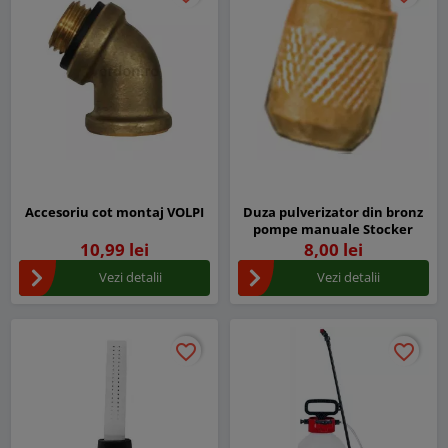
Accesoriu cot montaj VOLPI
Duza pulverizator din bronz
pompe manuale Stocker
10,99 lei
8,00 lei
Vezi detalii
Vezi detalii
favorite_border
favorite_border
favorite_border
favorite_border