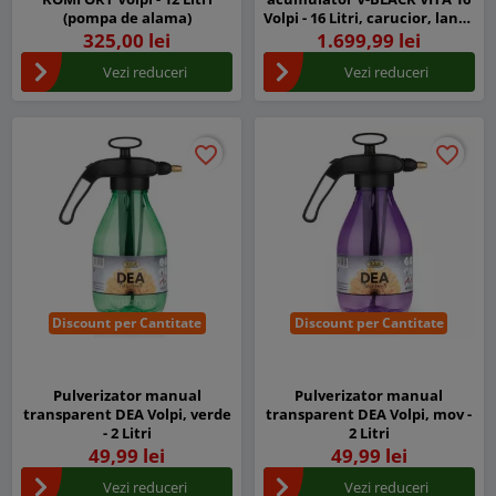
(pompa de alama)
Volpi - 16 Litri, carucior, lance
erbicid
325,00 lei
1.699,99 lei
Vezi reduceri
Vezi reduceri
favorite_border
favorite_border
favorite_border
favorite_border
Discount per Cantitate
Discount per Cantitate
Pulverizator manual
Pulverizator manual
transparent DEA Volpi, verde
transparent DEA Volpi, mov -
- 2 Litri
2 Litri
49,99 lei
49,99 lei
Vezi reduceri
Vezi reduceri