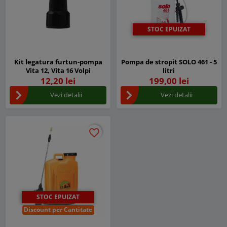
STOC EPUIZAT
Kit legatura furtun-pompa
Pompa de stropit SOLO 461 - 5
Vita 12, Vita 16 Volpi
litri
12,20 lei
199,00 lei
Vezi detalii
Vezi detalii
favorite_border
favorite_border
STOC EPUIZAT
Discount per Cantitate