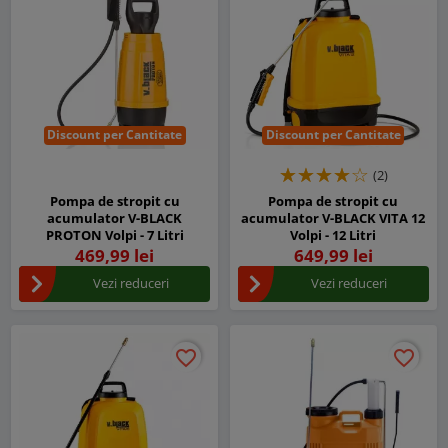
Discount per Cantitate
Discount per Cantitate
(2)
Pompa de stropit cu
Pompa de stropit cu
acumulator V-BLACK
acumulator V-BLACK VITA 12
PROTON Volpi - 7 Litri
Volpi - 12 Litri
469,99 lei
649,99 lei
Vezi reduceri
Vezi reduceri
favorite_border
favorite_border
favorite_border
favorite_border