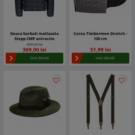
Geaca barbati matlasata
Curea Timbermen Stretch -
Stepp CMP antracite
120 cm
489,00 lei
369,00 lei
51,99 lei
Vezi detalii
Vezi detalii
favorite_border
favorite_border
favorite_border
favorite_border