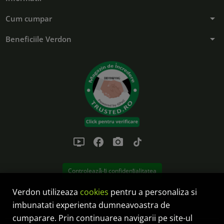
arrow_drop_down
Cum cumpar
arrow_drop_down
Beneficiile Verdon
ondemand_video
facebook
photo_camera
tiktok
Controlează-ți confidențialitatea
Verdon utilizeaza
cookies
pentru a personaliza si
Anulare comanda
imbunatati experienta dumneavoastra de
cumparare. Prin continuarea navigarii pe site-ul