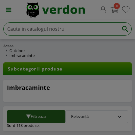
0
Acasa
Outdoor
Imbracaminte
Subcategorii produse
Imbracaminte
expand_more
Filtreaza
Relevanță
Sunt 118 produse.