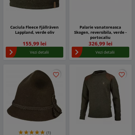
Caciula Fleece Fjällräven
Palarie vanatoreasca
Lappland, verde oliv
Skogen, reversibila, verde -
portocaliu
155,99 lei
326,99 lei
Vezi detalii
Vezi detalii
favorite_border
favorite_border
favorite_border
favorite_border
(1)