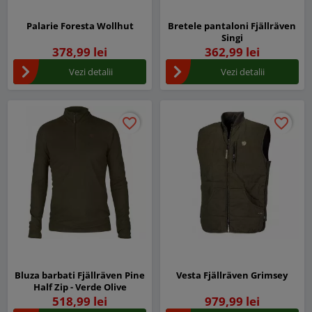
Palarie Foresta Wollhut
Bretele pantaloni Fjällräven
Singi
378,99 lei
362,99 lei
Vezi detalii
Vezi detalii
favorite_border
favorite_border
favorite_border
favorite_border
Bluza barbati Fjällräven Pine
Vesta Fjällräven Grimsey
Half Zip - Verde Olive
518,99 lei
979,99 lei