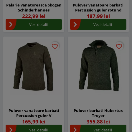
Palarie vanatoreasca Skogen
Pulover vanatoare barbati
Schinderhannes
Percussion guler rotund
222,99 lei
187,99 lei
Vezi detalii
Vezi detalii
favorite_border
favorite_border
favorite_border
favorite_border
Pulover vanatoare barbati
Pulover barbati Hubertus
Percussion guler V
Troyer
165,99 lei
355,88 lei
Vezi detalii
Vezi detalii