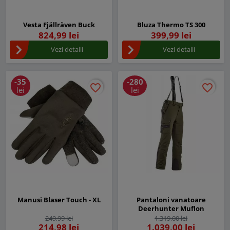
Vesta Fjällräven Buck
Bluza Thermo TS 300
824,99 lei
399,99 lei
Vezi detalii
Vezi detalii
-35
-280
favorite_border
favorite_border
favorite_border
favorite_border
lei
lei
Manusi Blaser Touch - XL
Pantaloni vanatoare
Deerhunter Muflon
249,99 lei
1.319,00 lei
214,98 lei
1.039,00 lei