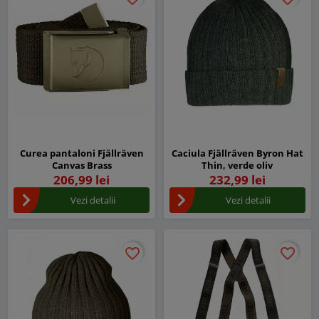
Curea pantaloni Fjällräven
Caciula Fjällräven Byron Hat
Canvas Brass
Thin, verde oliv
206,99 lei
232,99 lei
Vezi detalii
Vezi detalii
favorite_border
favorite_border
favorite_border
favorite_border