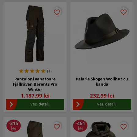
favorite_border
favorite_border
favorite_border
favorite_border
(1)
Pantaloni vanatoare
Palarie Skogen Wollhut cu
Fjällräven Barents Pro
banda
Winter
1.187,99 lei
232,99 lei
Vezi detalii
Vezi detalii
-315
-461
favorite_border
favorite_border
favorite_border
favorite_border
lei
lei