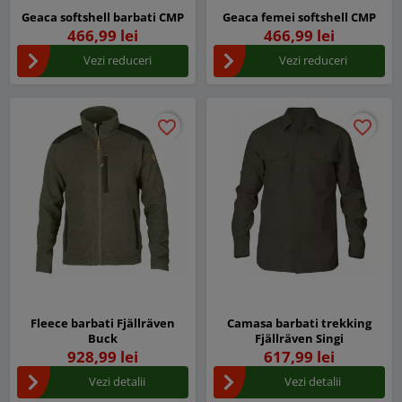
Geaca softshell barbati CMP
Geaca femei softshell CMP
466,99 lei
466,99 lei
Vezi reduceri
Vezi reduceri
favorite_border
favorite_border
favorite_border
favorite_border
Fleece barbati Fjällräven
Camasa barbati trekking
Buck
Fjällräven Singi
928,99 lei
617,99 lei
Vezi detalii
Vezi detalii