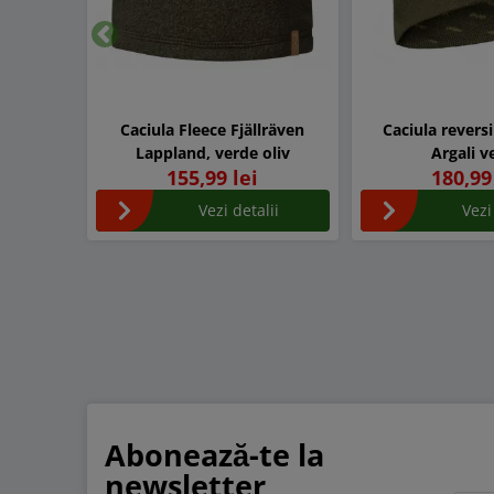
Inapoi
Caciula Fleece Fjällräven
Caciula reversi
Lappland, verde oliv
Argali v
155,99 lei
180,99
Vezi detalii
Vezi
Abonează-te la
newsletter