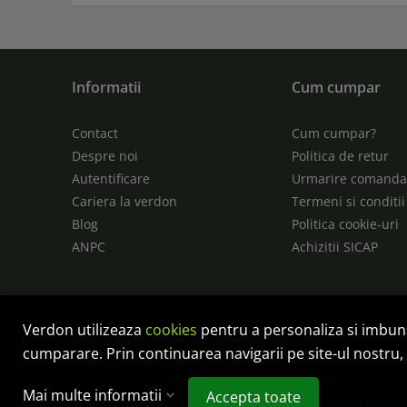
Informatii
Cum cumpar
Contact
Cum cumpar?
Despre noi
Politica de retur
Autentificare
Urmarire comand
Cariera la verdon
Termeni si conditii
Blog
Politica cookie-uri
ANPC
Achizitii SICAP
Verdon utilizeaza
cookies
pentru a personaliza si imbu
Anulare c
cumparare. Prin continuarea navigarii pe site-ul nostru, 
Controlează-ți confidențialitatea
Mai multe informatii
Accepta toate
SC Verdon Solution SRL este operator de date cu caracter per