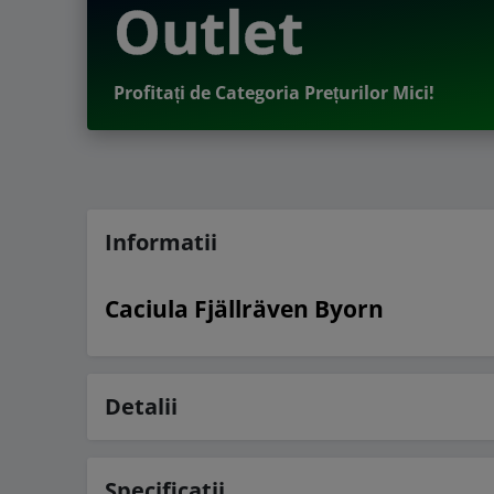
Outlet
Profitați de Categoria Prețurilor Mici!
Informatii
Caciula Fjällräven Byorn
Detalii
Specificatii