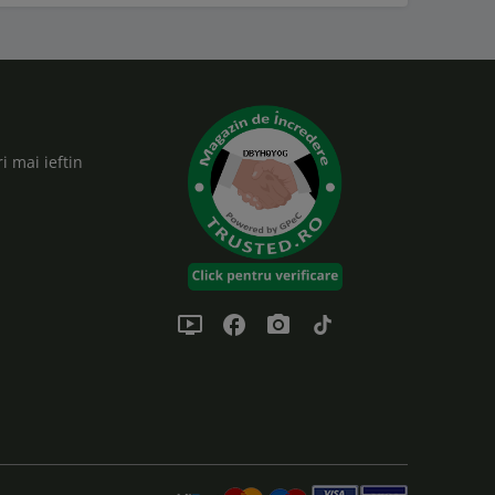
i mai ieftin
ondemand_video
facebook
photo_camera
tiktok