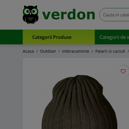
Categorii Produse
Categorii de 
Acasa
Outdoor
Imbracaminte
Palarii si caciuli
favorite_border