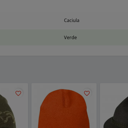
Caciula
Verde
favorite_border
favorite_border