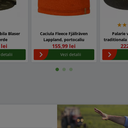
bila Blaser
Caciula Fleece Fjällräven
Palarie
erde
Lappland, portocaliu
traditionala
 lei
155,99 lei
222
 detalii
Vezi detalii