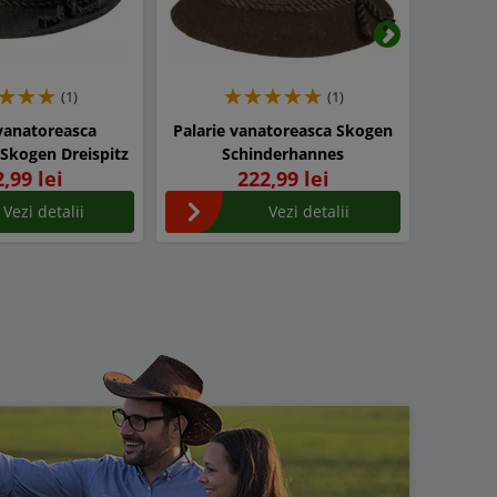
Urmatorul
(1)
(1)
 vanatoreasca
Palarie vanatoreasca Skogen
Pal
 Skogen Dreispitz
Schinderhannes
Lo
,99 lei
222,99 lei
Vezi detalii
Vezi detalii