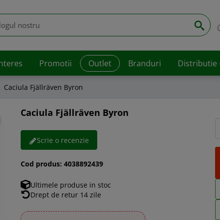
interes
Promotii
Outlet
Branduri
Distributie
Caciula Fjällräven Byron
Caciula Fjällräven Byron
Scrie o recenzie
Cod produs:
4038892439
Ultimele produse in stoc
Drept de retur 14 zile