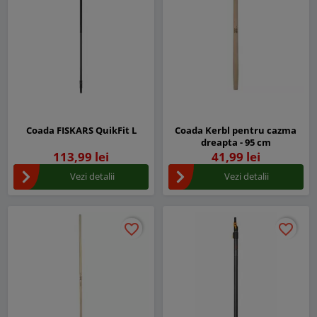
Coada FISKARS QuikFit L
Coada Kerbl pentru cazma
dreapta - 95 cm
113,99 lei
41,99 lei
Vezi detalii
Vezi detalii
favorite_border
favorite_border
favorite_border
favorite_border