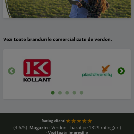
Vezi toate brandurile comercializate de verdon.
Inapoi
Urmat
Rating clienti
(4.6/5)
Magazin
: Verdon - bazat pe 1329 rating(uri)
- Vezi toate impresiile