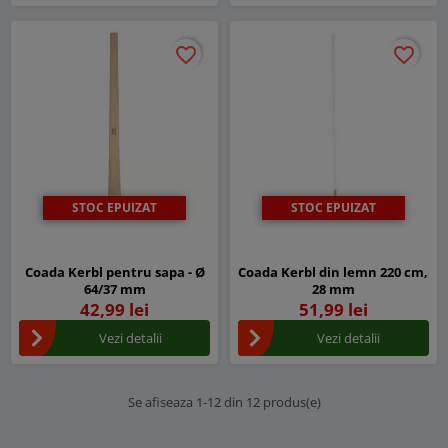
favorite_border
favorite_border
favorite_border
favorite_border
STOC EPUIZAT
STOC EPUIZAT
Coada Kerbl pentru sapa - Ø
Coada Kerbl din lemn 220 cm,
64/37 mm
28 mm
42,99 lei
51,99 lei
Vezi detalii
Vezi detalii
Se afiseaza 1-12 din 12 produs(e)