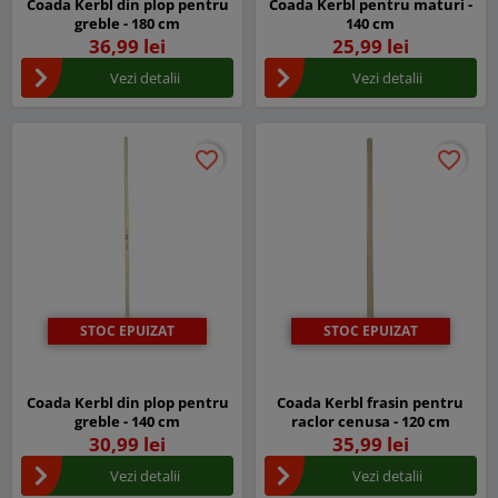
Coada Kerbl din plop pentru
Coada Kerbl pentru maturi -
greble - 180 cm
140 cm
36,99 lei
25,99 lei
Vezi detalii
Vezi detalii
favorite_border
favorite_border
favorite_border
favorite_border
STOC EPUIZAT
STOC EPUIZAT
Coada Kerbl din plop pentru
Coada Kerbl frasin pentru
greble - 140 cm
raclor cenusa - 120 cm
30,99 lei
35,99 lei
Vezi detalii
Vezi detalii