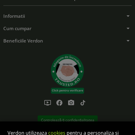
arrow_drop_down
Informatii
arrow_drop_down
Cum cumpar
arrow_drop_down
Beneficiile Verdon
ondemand_video
facebook
photo_camera
tiktok
Controlează-ți confidențialitatea
Verdon utilizeaza
cookies
pentru a personaliza si