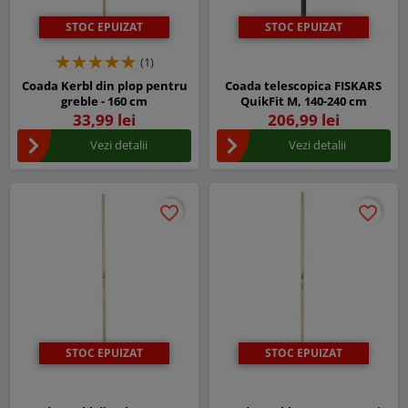
STOC EPUIZAT
STOC EPUIZAT
(1)
Coada Kerbl din plop pentru
Coada telescopica FISKARS
greble - 160 cm
QuikFit M, 140-240 cm
33,99 lei
206,99 lei
Vezi detalii
Vezi detalii
favorite_border
favorite_border
favorite_border
favorite_border
STOC EPUIZAT
STOC EPUIZAT