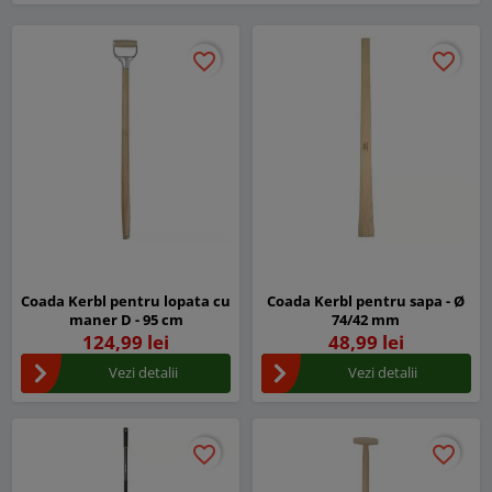
favorite_border
favorite_border
favorite_border
favorite_border
Coada Kerbl pentru lopata cu
Coada Kerbl pentru sapa - Ø
maner D - 95 cm
74/42 mm
124,99 lei
48,99 lei
Vezi detalii
Vezi detalii
favorite_border
favorite_border
favorite_border
favorite_border