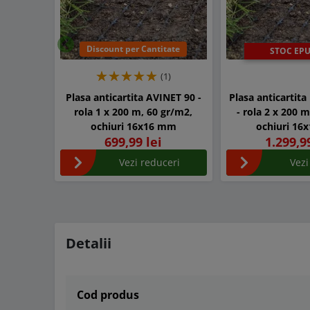
Discount per Cantitate
STOC EPU
Inapoi
(1)
Plasa anticartita AVINET 90 -
Plasa anticartit
rola 1 x 200 m, 60 gr/m2,
- rola 2 x 200 
ochiuri 16x16 mm
ochiuri 16
699,99 lei
1.299,9
Vezi reduceri
Vezi
Detalii
Cod produs