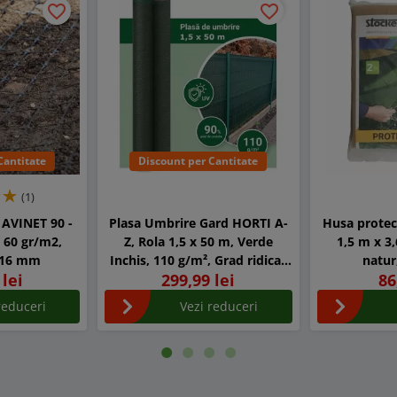
favorite_border
favorite_border
Cantitate
Discount per Cantitate
(1)
a AVINET 90 -
Plasa Umbrire Gard HORTI A-
Husa protec
, 60 gr/m2,
Z, Rola 1,5 x 50 m, Verde
1,5 m x 3
x16 mm
Inchis, 110 g/m², Grad ridicat
natur
 lei
299,99 lei
86
de umbrire 90%, Tratata UV
reduceri
Vezi reduceri