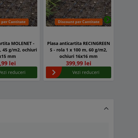
 per Cantitate
Discount per Cantitate
Urmatorul
artita MOLENET -
Plasa anticartita RECINGREEN
Plasa a
, 45 g/m2, ochiuri
S - rola 1 x 100 m, 60 g/m2,
S - ro
x15 mm
ochiuri 16x16 mm
o
,99 lei
399,99 lei
Vezi reduceri
Vezi reduceri