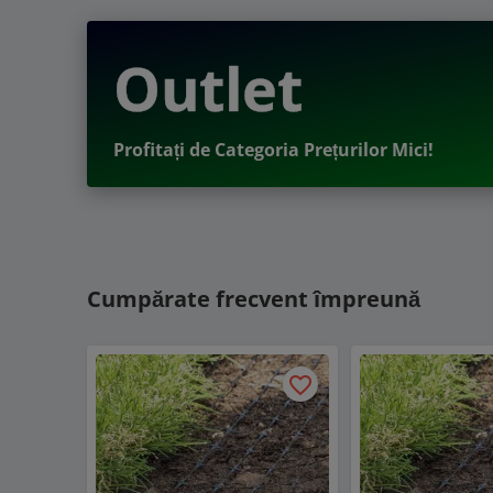
Outlet
Profitați de Categoria Prețurilor Mici!
Cumpărate frecvent împreună
favorite_border