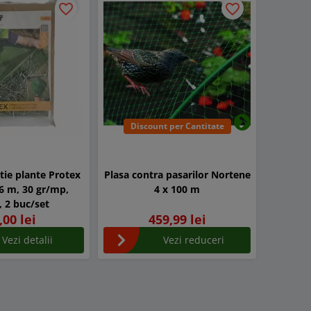
favorite_border
favorite_border
Discount per Cantitate
Dis
Urmatorul
tie plante Protex
Plasa contra pasarilor Nortene
Plasa AN
,6 m, 30 gr/mp,
4 x 100 m
6 x 50 
, 2 buc/set
Tra
,00 lei
459,99 lei
Vezi detalii
Vezi reduceri