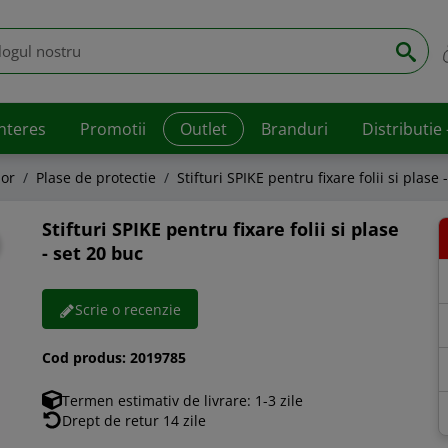
interes
Promotii
Outlet
Branduri
Distributie
lor
Plase de protectie
Stifturi SPIKE pentru fixare folii si plase 
Stifturi SPIKE pentru fixare folii si plase
- set 20 buc
Scrie o recenzie
Cod produs:
2019785
Termen estimativ de livrare: 1-3 zile
Drept de retur 14 zile