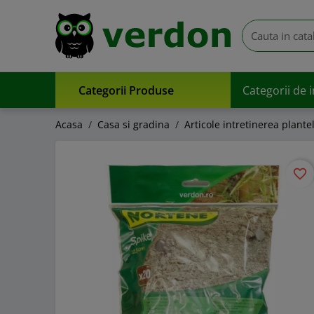
Categorii Produse
Categorii de 
Acasa
Casa si gradina
Articole intretinerea plante
favorite_border