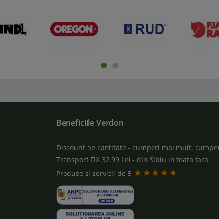
Beneficiile Verdon
Discount pe cantitate - cumperi mai mult, cumper
Transport FIX 32.99 Lei - din Sibiu in toata tara
★★★★★
a
Produse si servicii de 5