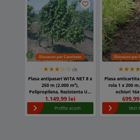
favorite_border
Discount per Cantitate
Discount per 
Inapoi
(3)
Plasa antipasari WITA NET 8 x
Plasa anticartit
250 m (2.000 m²),
rola 1 x 200 m
Polipropilena, Rezistenta UV,
ochiuri 16
1.149,99 lei
699,99
Ochiuri 30 x 30 cm
Profita acum
Vezi 