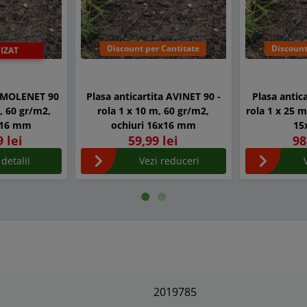
Discount per Cantitate
Discount
IZAT
a MOLENET 90
Plasa anticartita AVINET 90 -
Plasa antic
m, 60 gr/m2,
rola 1 x 10 m, 60 gr/m2,
rola 1 x 25 m
x16 mm
ochiuri 16x16 mm
15
9 lei
59,99 lei
98
 detalii
Vezi reduceri
2019785