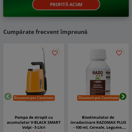
PROFITĂ ACUM
Cumpărate frecvent împreună
favorite_border
favorite_border
Discount per Cantitate
Discount per Cantitate
Inapoi
Urm
Pompa de stropit cu
Biostimulator de
acumulator V-BLACK SMART
inradacinare RAZOMAX PLUS
Volpi - 5 Litri
- 100 ml, Cereale, Legume,