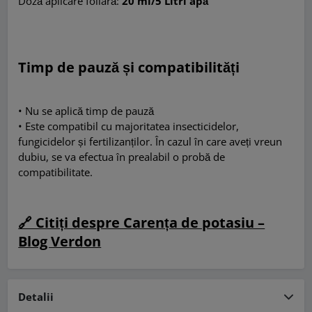
Doză aplicare foliară:
20 ml/5 Litri apă
Timp de pauză și compatibilități
• Nu se aplică timp de pauză
• Este compatibil cu majoritatea insecticidelor,
fungicidelor și fertilizanților. În cazul în care aveți vreun
dubiu, se va efectua în prealabil o probă de
compatibilitate.
🔗 Citiți despre Carența de potasiu –
Blog Verdon
Detalii