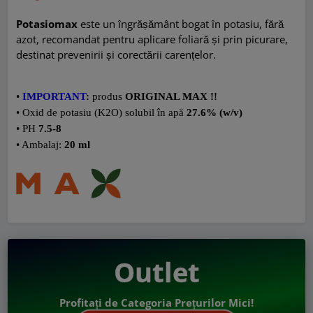
Potasiomax
este un îngrășământ bogat în potasiu, fără
azot, recomandat pentru aplicare foliară și prin picurare,
destinat prevenirii și corectării carențelor.
•
IMPORTANT
:
produs
ORIGINAL MAX !!
•
Oxid de potasiu (K2O) solubil în apă
27.6% (w/v)
•
PH
7.5-8
• Ambalaj:
20 ml
Outlet
Profitați de Categoria Prețurilor Mici!