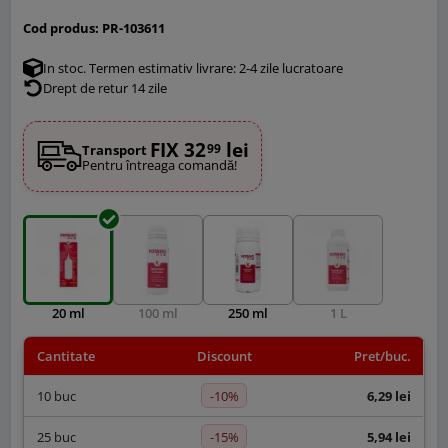
Cod produs:
PR-103611
In stoc. Termen estimativ livrare: 2-4 zile lucratoare
Drept de retur 14 zile
FIX 32
lei
99
Transport
Pentru întreaga comandă!
20 ml
100 ml
250 ml
1 L
Cantitate
Discount
Pret/buc.
-10%
10 buc
6,29 lei
-15%
25 buc
5,94 lei