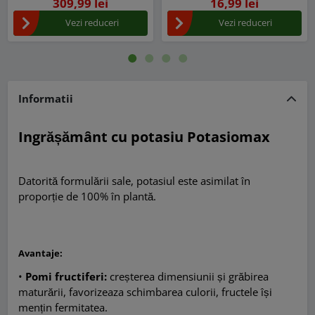
Fructe
309,99 lei
16,99 lei
Vezi reduceri
Vezi reduceri
Informatii
Ingrășământ cu potasiu Potasiomax
Datorită formulării sale, potasiul este asimilat în
proporție de 100% în plantă.
Avantaje
:
•
Pomi fructiferi:
creșterea dimensiunii și grăbirea
maturării, favorizeaza schimbarea culorii, fructele își
mențin fermitatea.