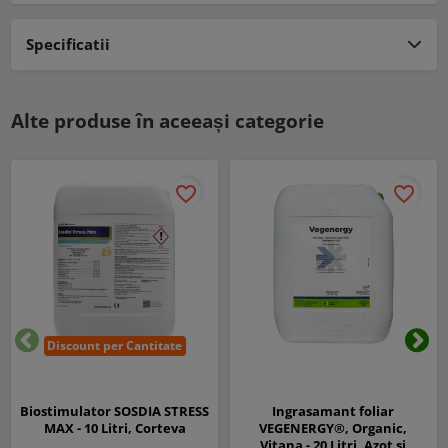
Specificatii
Alte produse în aceeași categorie
favorite_border
favorite_border
Discount per Cantitate
Inapoi
Urm
Biostimulator SOSDIA STRESS
Ingrasamant foliar
MAX - 10 Litri, Corteva
VEGENERGY®, Organic,
Vitana - 20 Litri, Azot si