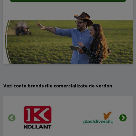
Vezi toate brandurile comercializate de verdon.
Inapoi
Urmat