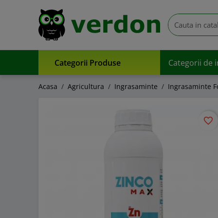
Categorii Produse
Categorii de 
Acasa
Agricultura
Ingrasaminte
Ingrasaminte Fo
favorite_border