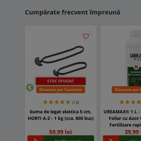
Cumpărate frecvent împreună
favorite_border
STOC EPUIZAT
Discount per Cantitate
Discount per 
Inapoi
(13)
Guma de legat elastica 5 cm,
UREAMAX® 1 L -
HORTI A-Z - 1 kg (cca. 800 buc)
Foliar cu Azot
Fertilizare ra
59,99 lei
39,99 
Legume, Porumb
Pomi si Vit