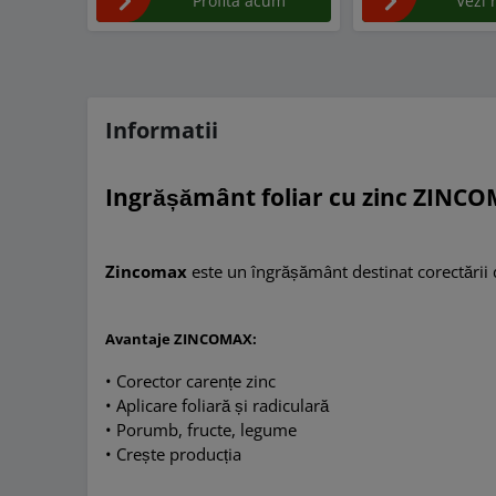
Profita acum
Vezi 
Informatii
Ingrășământ foliar cu zinc ZINC
Zincomax
este un îngrășământ destinat corectării de
Avantaje
ZINCOMAX:
• Corector carențe zinc
•
Aplicare foliară și radiculară
•
Porumb, fructe, legume
•
Crește producția