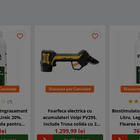
favorite_border
favorite_border
Cantitate
Discount per Cantitate
Discount
(7)
 Ingrasamant
Foarfeca electrica cu
Biostimulat
 Ureic 20%,
acumulatori Volpi PV295,
Litru, Le
pida pentru
Include Trusa solida cu 2
Floarea s
lei
1.299,99 lei
76
, Cereale,
acumulatori si incarcator
a de Vie