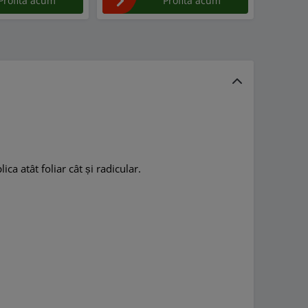
Profita acum
Profita acum
ica atât foliar cât și radicular.