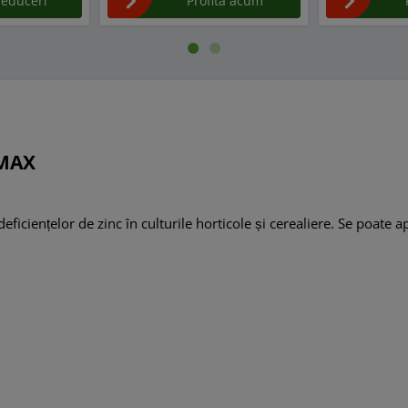
reduceri
Profita acum
OMAX
ficiențelor de zinc în culturile horticole și cerealiere. Se poate apl