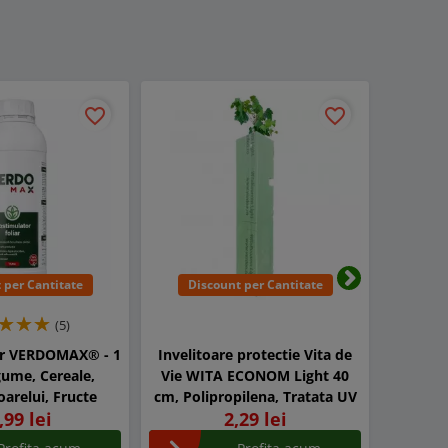
favorite_border
favorite_border
 per Cantitate
Discount per Cantitate
Dis
Urmatorul
(5)
or VERDOMAX® - 1
Invelitoare protectie Vita de
CLYNSO
gume, Cereale,
Vie WITA ECONOM Light 40
microbia
oarelui, Fructe
cm, Polipropilena, Tratata UV
,99 lei
2,29 lei