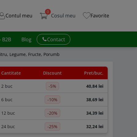
0
Contul meu
Cosul meu
Favorite
 - B2B
Blog
Contact
Litru, Legume, Fructe, Porumb
Cantitate
Discount
Pret/buc.
2 buc
-5%
40,84 lei
6 buc
-10%
38,69 lei
12 buc
-20%
34,39 lei
24 buc
-25%
32,24 lei