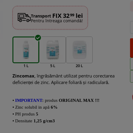
FIX 32
lei
99
Transport
Pentru întreaga comandă!
1 L
5 L
20 L
Zincomax
, îngrăsământ utilizat pentru corectarea
deficienței de zinc. Aplicare foliară și radiculară.
•
IMPORTANT
:
produs
ORIGINAL MAX !!!
•
Zinc solubil in apă
6%
•
PH produs
5
• Densitate
1,25 g/cm3