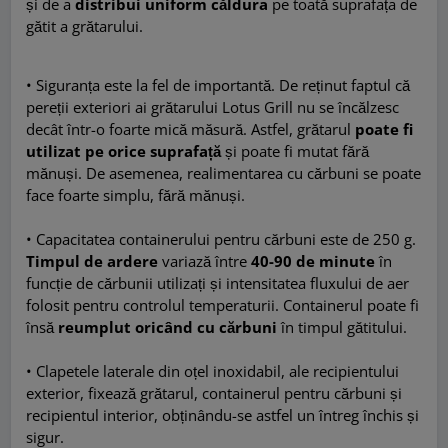
și de a
distribui uniform căldura
pe toată suprafața de
gătit a grătarului.
• Siguranța este la fel de importantă. De reținut faptul că
pereții exteriori ai grătarului Lotus Grill nu se încălzesc
decât într-o foarte mică măsură. Astfel, grătarul
poate fi
utilizat pe orice suprafață
și poate fi mutat fără
mănuși. De asemenea, realimentarea cu cărbuni se poate
face foarte simplu, fără mănuși.
• Capacitatea containerului pentru cărbuni este de 250 g.
Timpul de ardere
variază între
40-90 de minute
în
funcție de cărbunii utilizați și intensitatea fluxului de aer
folosit pentru controlul temperaturii. Containerul poate fi
însă
reumplut oricând cu cărbuni
în timpul gătitului.
• Clapetele laterale din oțel inoxidabil, ale recipientului
exterior, fixează grătarul, containerul pentru cărbuni și
recipientul interior, obținându-se astfel un întreg închis și
sigur.