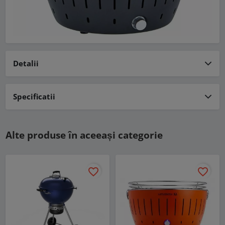
Detalii
Specificatii
Alte produse în aceeași categorie
favorite_border
favorite_border