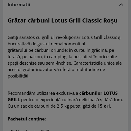
Informatii
Grătar cărbuni Lotus Grill Classic Roșu
Gătiți sănătos cu grill-ul revoluționar Lotus Grill Classic și
bucurați-vă de gustul nemaipomenit al
grătarului pe cărbuni
oriunde: în curte, în grădină, pe
terasă, pe balcon, în camping, la pescuit și în orice alte
spații deschise sau semi-închise. Caracteristicile unice ale
acestui grătar inovator vă oferă o multitudine de
posibilități.
Recomandăm utilizarea exclusivă a
cărbunilor LOTUS
GRILL
pentru o experiență culinară delicioasă și fără fum.
Cu un sac de cărbuni de 2.5 kg puteți găti de
15 ori.
Pachetul conține
: