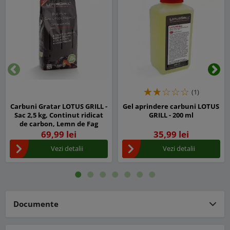
Inapoi
Urm
(1)
Carbuni Gratar LOTUS GRILL -
Gel aprindere carbuni LOTUS
Sac 2,5 kg, Continut ridicat
GRILL - 200 ml
de carbon, Lemn de Fag
69,99 lei
35,99 lei
Vezi detalii
Vezi detalii
Documente