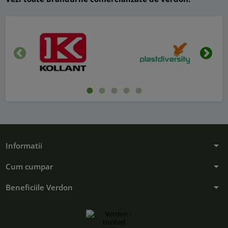
Inapoi
Urmat
arrow_drop_down
Informatii
arrow_drop_down
Cum cumpar
arrow_drop_down
Beneficiile Verdon