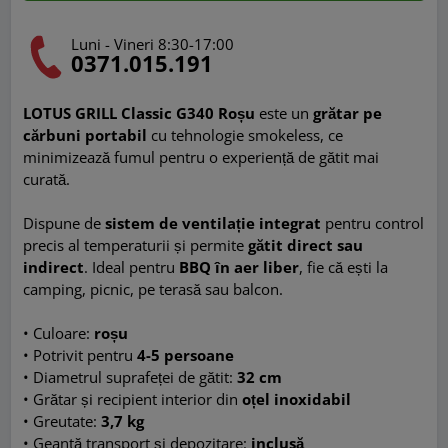
Luni - Vineri 8:30-17:00
0371.015.191
LOTUS GRILL Classic G340 Roșu
este un
grătar pe
cărbuni portabil
cu tehnologie smokeless, ce
minimizează fumul pentru o experiență de gătit mai
curată.
Dispune de
sistem de ventilație integrat
pentru control
precis al temperaturii și permite
gătit direct sau
indirect
. Ideal pentru
BBQ în aer liber
, fie că ești la
camping, picnic, pe terasă sau balcon.
• Culoare:
roșu
• Potrivit pentru
4-5 persoane
• Diametrul suprafeței de gătit:
32 cm
• Grătar și recipient interior din
oțel inoxidabil
• Greutate:
3,7 kg
• Geantă transport și depozitare:
inclusă