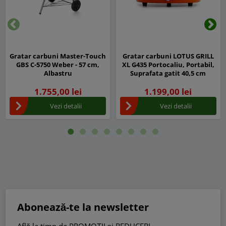
Inapoi
Urm
Gratar carbuni Master-Touch
Gratar carbuni LOTUS GRILL
GBS C-5750 Weber - 57 cm,
XL G435 Portocaliu, Portabil,
Albastru
Suprafata gatit 40,5 cm
1.755,00 lei
1.199,00 lei
Vezi detalii
Vezi detalii
Abonează-te la newsletter
Află la timp de PROMOȚII și REDUCERI