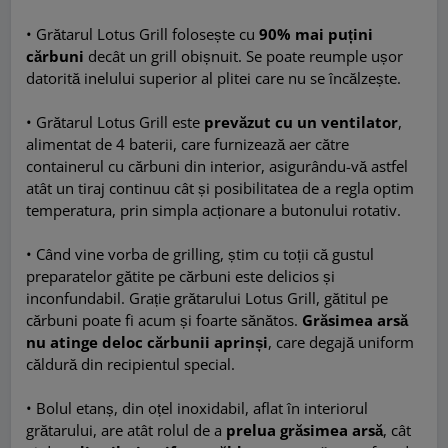
• Grătarul Lotus Grill folosește cu
90% mai puțini
cărbuni
decât un grill obișnuit. Se poate reumple ușor
datorită inelului superior al plitei care nu se încălzește.
• Grătarul Lotus Grill este
prevăzut cu un ventilator
,
alimentat de 4 baterii, care furnizează aer către
containerul cu cărbuni din interior, asigurându-vă astfel
atât un tiraj continuu cât și posibilitatea de a regla optim
temperatura, prin simpla acționare a butonului rotativ.
• Când vine vorba de grilling, știm cu toții că gustul
preparatelor gătite pe cărbuni este delicios și
inconfundabil. Grație grătarului Lotus Grill, gătitul pe
cărbuni poate fi acum și foarte sănătos.
Grăsimea arsă
nu atinge deloc cărbunii aprinși
, care degajă uniform
căldură din recipientul special.
• Bolul etanș, din oțel inoxidabil, aflat în interiorul
grătarului, are atât rolul de a
prelua grăsimea arsă
, cât