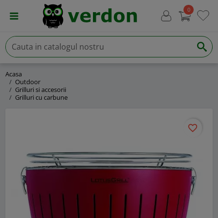
0
Acasa
Outdoor
Grilluri si accesorii
Grilluri cu carbune
favorite_border