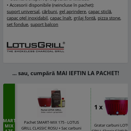
• Accesorii disponibile (neincluse în pachet):
suport universal
,
cărbuni
,
gel aprindere
,
capac sticlă
,
capac oțel inoxidabil
,
capac înalt
,
grilaj fontă
,
pizza stone
,
set fondue
,
suport balcon
... sau, cumpără MAI IEFTIN LA PACHET!
1 x
SMART-
Pachet SMART-MIX 175 - LOTUS
Gratar carbuni LOTU
MIX
GRILL CLASSIC ROSU + Sac carbuni
GRILL Classic G340 Ros