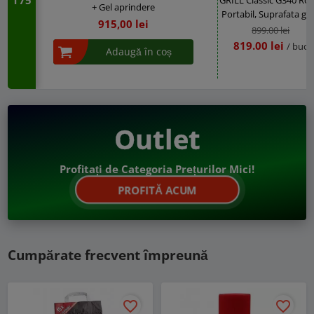
175
+ Gel aprindere
Portabil, Suprafata gat
915,00 lei
32 cm
899.00 lei
819.00 lei
/ buc
Adaugă în coș
Outlet
Profitați de Categoria Prețurilor Mici!
PROFITĂ ACUM
Cumpărate frecvent împreună
favorite_border
favorite_border