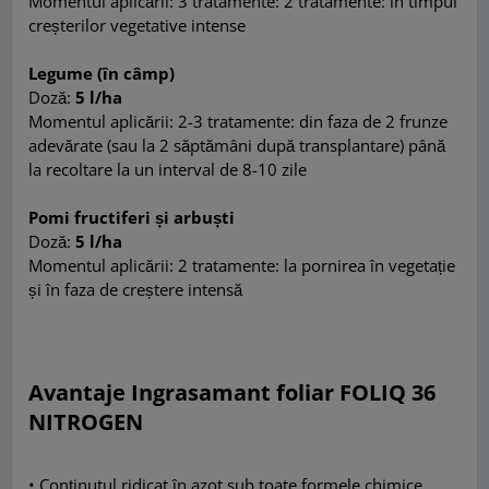
Momentul aplicării: 3 tratamente: 2 tratamente: în timpul
creșterilor vegetative intense
Legume (în câmp)
Doză:
5 l/ha
Momentul aplicării: 2-3 tratamente: din faza de 2 frunze
adevărate (sau la 2 săptămâni după transplantare) până
la recoltare la un interval de 8-10 zile
Pomi fructiferi și arbuști
Doză:
5 l/ha
Momentul aplicării: 2 tratamente: la pornirea în vegetație
și în faza de creștere intensă
Avantaje Ingrasamant foliar FOLIQ 36
NITROGEN
• Conținutul ridicat în azot sub toate formele chimice