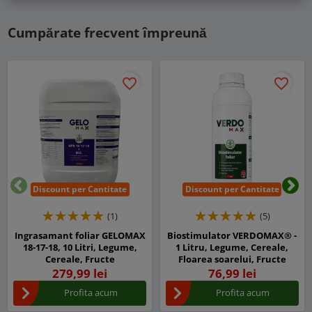
Cumpărate frecvent împreună
favorite_border
favorite_border
Discount per Cantitate
Discount per Cantitate
Inapoi
Urm
(1)
(5)
Ingrasamant foliar GELOMAX
Biostimulator VERDOMAX® -
18-17-18, 10 Litri, Legume,
1 Litru, Legume, Cereale,
Cereale, Fructe
Floarea soarelui, Fructe
279,99 lei
76,99 lei
Profita acum
Profita acum