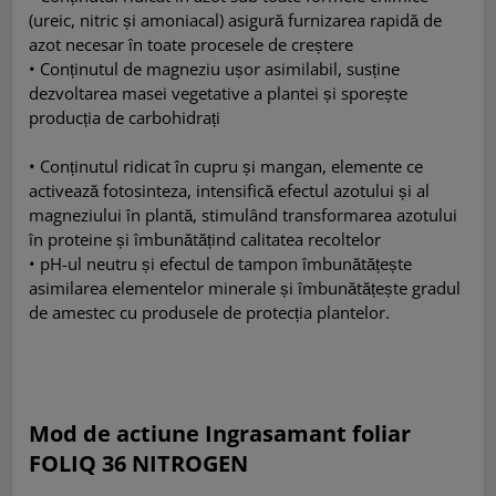
(ureic, nitric și amoniacal) asigură furnizarea rapidă de
azot necesar în toate procesele de creștere
• Conținutul de magneziu ușor asimilabil, susține
dezvoltarea masei vegetative a plantei și sporește
producția de carbohidrați
• Conținutul ridicat în cupru și mangan, elemente ce
activează fotosinteza, intensifică efectul azotului și al
magneziului în plantă, stimulând transformarea azotului
în proteine și îmbunătățind calitatea recoltelor
• pH-ul neutru și efectul de tampon îmbunătățește
asimilarea elementelor minerale și îmbunătățește gradul
de amestec cu produsele de protecția plantelor.
Mod de actiune Ingrasamant foliar
FOLIQ 36 NITROGEN