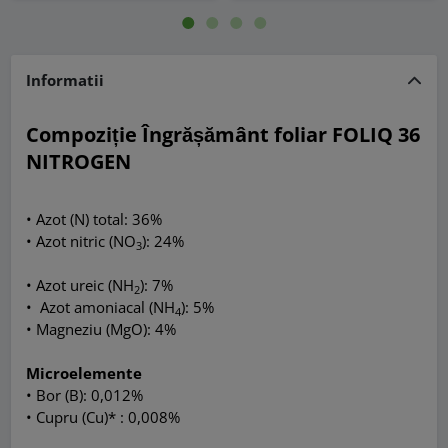
Informatii
Compoziție Îngrășământ foliar FOLIQ 36
NITROGEN
•
Azot (N) total: 36%
• Azot nitric (NO
): 24%
3
• Azot ureic (NH
): 7%
2
• Azot amoniacal (NH
): 5%
4
• Magneziu (MgO): 4%
Microelemente
• Bor (B): 0,012%
• Cupru (Cu)* : 0,008%