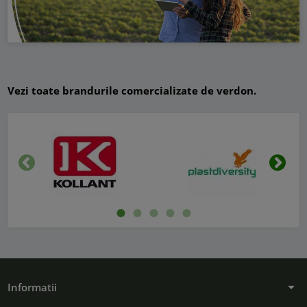
Vezi toate brandurile comercializate de verdon.
Inapoi
Urmat
arrow_drop_down
Informatii