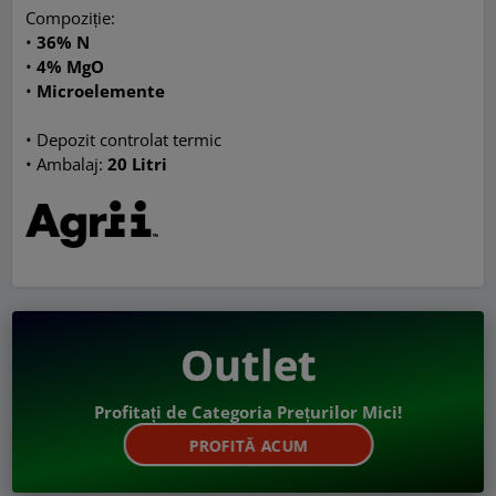
Compoziție:
•
36% N
•
4% MgO
•
Microelemente
• Depozit controlat termic
• Ambalaj:
20 Litri
Outlet
Profitați de Categoria Prețurilor Mici!
PROFITĂ ACUM