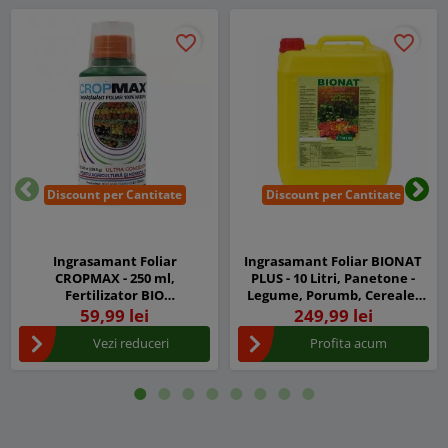
favorite_border
favorite_border
Discount per Cantitate
Discount per Cantitate
Inapoi
Urm
Ingrasamant Foliar
Ingrasamant Foliar BIONAT
CROPMAX - 250 ml,
PLUS - 10 Litri, Panetone -
Fertilizator BIO
Legume, Porumb, Cereale,
Superconcentrat
Vita de Vie, Gazon
59,99 lei
249,99 lei
Vezi reduceri
Profita acum