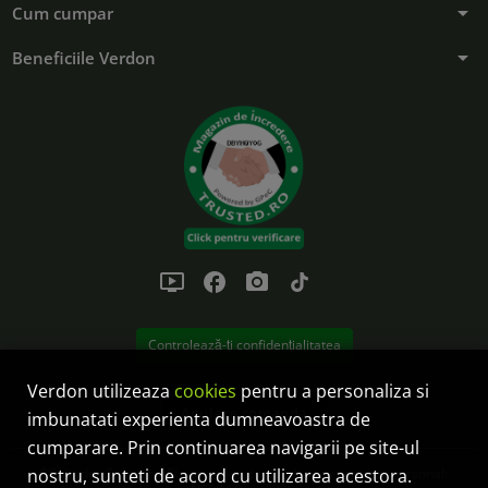
arrow_drop_down
Cum cumpar
arrow_drop_down
Beneficiile Verdon
ondemand_video
facebook
photo_camera
tiktok
Controlează-ți confidențialitatea
Verdon utilizeaza
cookies
pentru a personaliza si
Anulare comanda
imbunatati experienta dumneavoastra de
cumparare. Prin continuarea navigarii pe site-ul
nostru, sunteti de acord cu utilizarea acestora.
SC Verdon Solution SRL este operator de date cu caracter personal: