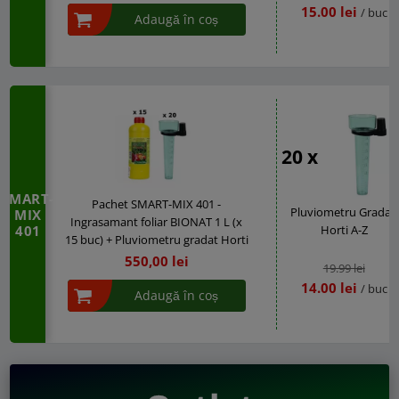
15.00 lei
/ buc
Adaugă în coș
20 x
SMART-
Pachet SMART-MIX 401 -
Pluviometru Gradat,
MIX
Ingrasamant foliar BIONAT 1 L (x
401
Horti A-Z
15 buc) + Pluviometru gradat Horti
A-Z 350 ml (x 20 buc)
550,00 lei
19.99 lei
14.00 lei
/ buc
Adaugă în coș