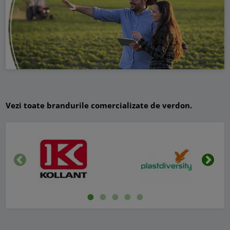
Vezi toate brandurile comercializate de verdon.
Inapoi
Urmat