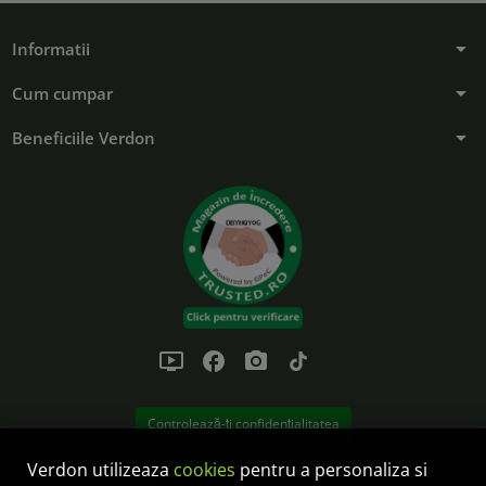
arrow_drop_down
Informatii
arrow_drop_down
Cum cumpar
arrow_drop_down
Beneficiile Verdon
ondemand_video
facebook
photo_camera
tiktok
Controlează-ți confidențialitatea
Verdon utilizeaza
cookies
pentru a personaliza si