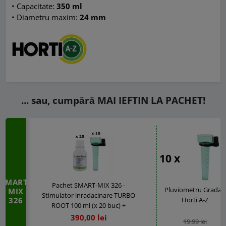
• Capacitate:
350 ml
•
Diametru maxim:
24 mm
... sau, cumpără MAI IEFTIN LA PACHET!
10 x
SMART-
Pachet SMART-MIX 326 -
Pluviometru Gradat,
MIX
Stimulator inradacinare TURBO
326
Horti A-Z
ROOT 100 ml (x 20 buc) +
Pluviometru gradat Horti A-Z 350
390,00 lei
19.99 lei
ml (x 10 buc)