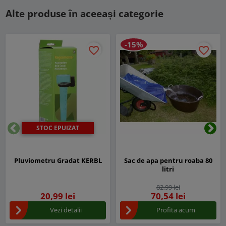
Alte produse în aceeași categorie
-15%
favorite_border
favorite_border
STOC EPUIZAT
Inapoi
Urm
Pluviometru Gradat KERBL
Sac de apa pentru roaba 80
litri
82,99 lei
20,99 lei
70,54 lei
Vezi detalii
Profita acum