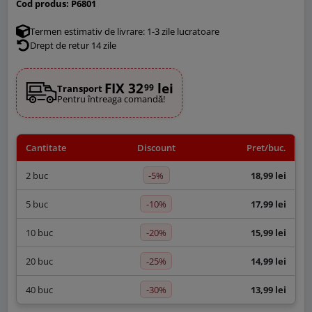
Cod produs:
P6801
Termen estimativ de livrare: 1-3 zile lucratoare
Drept de retur 14 zile
FIX 32
lei
99
Transport
Pentru întreaga comandă!
Cantitate
Discount
Pret/buc.
-5%
2 buc
18,99 lei
-10%
5 buc
17,99 lei
-20%
10 buc
15,99 lei
-25%
20 buc
14,99 lei
-30%
40 buc
13,99 lei