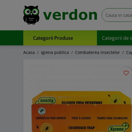
Categorii Produse
Categorii de 
Acasa
Igiena publica
Combaterea insectelor
Ca
favorite_border