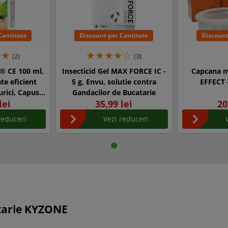
Cantitate
Discount per Cantitate
Discount
(2)
(3)
® CE 100 ml,
Insecticid Gel MAX FORCE IC -
Capcana m
te eficient
5 g, Envu, solutie contra
EFFECT -
urici, Capuse,
Gandacilor de Bucatarie
lei
35,99 lei
20
 - Concentrat
reduceri
Vezi reduceri
tarie KYZONE