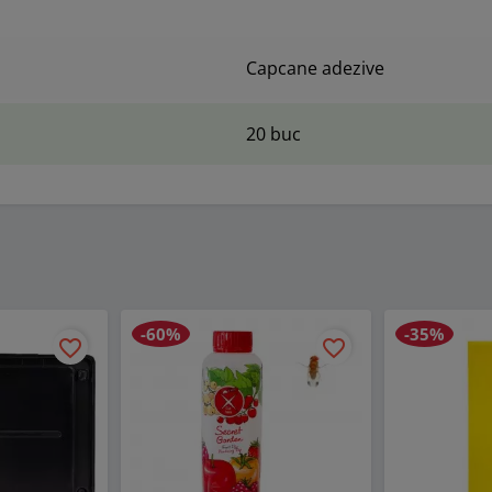
Capcane adezive
20 buc
-60%
-35%
favorite_border
favorite_border