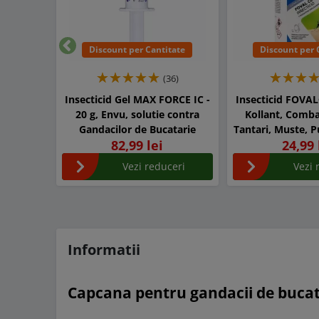
Discount per Cantitate
Discount per 
Inapoi
(36)
Insecticid Gel MAX FORCE IC -
Insecticid FOVAL
20 g, Envu, solutie contra
Kollant, Comba
Gandacilor de Bucatarie
Tantari, Muste, P
82,99 lei
24,99 
Gandaci, Furnici
Vezi reduceri
Vezi 
Informatii
Capcana pentru gandacii de buca