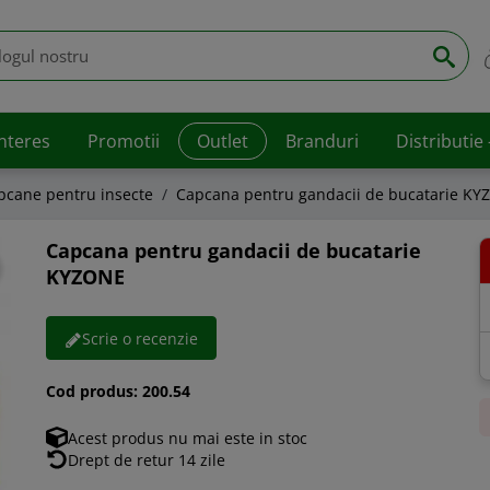
interes
Promotii
Outlet
Branduri
Distributie
pcane pentru insecte
Capcana pentru gandacii de bucatarie K
Capcana pentru gandacii de bucatarie
KYZONE
Scrie o recenzie
Cod produs:
200.54
Acest produs nu mai este in stoc
Drept de retur 14 zile