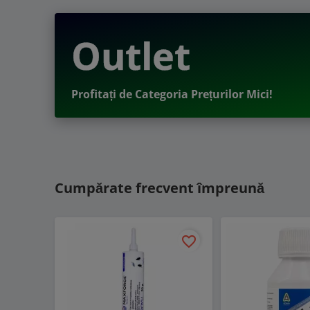
Outlet
Profitați de Categoria Prețurilor Mici!
Cumpărate frecvent împreună
favorite_border