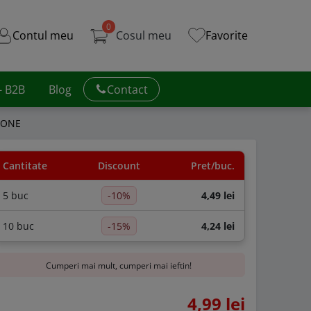
0
Contul meu
Cosul meu
Favorite
 - B2B
Blog
Contact
YZONE
Cantitate
Discount
Pret/buc.
5 buc
-10%
4,49 lei
10 buc
-15%
4,24 lei
Cumperi mai mult, cumperi mai ieftin!
4,99 lei