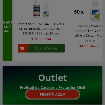
50 x
SMART-
Pachet SMART-MIX 440 - FOVAL®
Insecticid FOVAL® C
MIX
CE 100 ml (x 50 buc) + AGROSAR
440
100 ml, Kollant, Comba
360 SL® - 1 Litru (x 24 buc)
eficient Tantari, Must
1.205,00 lei
Purici, Capuse, Gandac
24.99 lei
Furnici - Concentrat
14.99 lei
/ buc
Adaugă în coș
Outlet
Profitați de Categoria Prețurilor Mici!
PROFITĂ ACUM