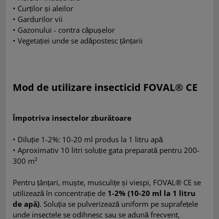
• Curților și aleilor
• Gardurilor vii
• Gazonului - contra căpușelor
• Vegetației unde se adăpostesc țânțarii
Mod de utilizare insecticid FOVAL® CE
Împotriva insectelor zburătoare
• Diluție 1-2%: 10-20 ml produs la 1 litru apă
• Aproximativ 10 litri soluție gata preparată pentru 200-
300 m²
Pentru țânțari, muște, musculițe și viespi, FOVAL® CE se
utilizează în concentrație de
1-2% (10-20 ml la 1 litru
de apă)
. Soluția se pulverizează uniform pe suprafețele
unde insectele se odihnesc sau se adună frecvent,