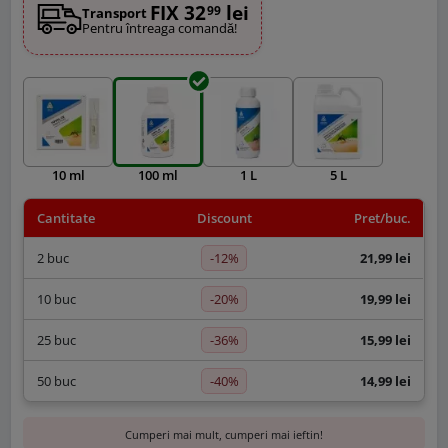
FIX 32
lei
99
Transport
Pentru întreaga comandă!
10 ml
100 ml
1 L
5 L
Cantitate
Discount
Pret/buc.
-12%
2 buc
21,99 lei
-20%
10 buc
19,99 lei
-36%
25 buc
15,99 lei
-40%
50 buc
14,99 lei
Cumperi mai mult, cumperi mai ieftin!