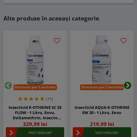
Alte produse în aceeași categorie
favorite_border
favorite_border
Discount per Cantitate
Discount per Cantitate
Inapoi
Urm
(11)
Insecticid K-OTHRINE SC 25
Insecticid AQUA K-OTHRINE
FLOW - 1 Litru, Envu,
EW 20 - 1 Litru, Envu
Deltamethrin, Insecte
Zburatoare si Taratoare,
329,99 lei
219,99 lei
Efect de Soc
Vezi reduceri
Vezi reduceri