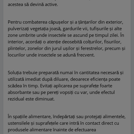
acestea să devină active.
Pentru combaterea căpușelor și a țânțarilor din exterior,
pulverizați vegetația joasă, gardurile vii, tufișurile și alte
zone umbrite unde insectele se ascund pe timpul zilei. În
interior, acordați o atenție deosebită colțurilor, fisurilor,
plintelor, zonelor din jurul ușilor și ferestrelor, precum și
locurilor unde insectele se adună frecvent.
Soluția trebuie preparată numai în cantitatea necesară și
utilizată imediat după diluare, deoarece eficiența poate
scădea în timp. Evitați aplicarea pe suprafețe foarte
absorbante sau pe pereți vopsiți cu var, unde efectul
rezidual este diminuat.
În spațiile alimentare, îndepărtați sau protejați alimentele,
ustensilele și suprafețele care intră în contact direct cu
produsele alimentare înainte de efectuarea