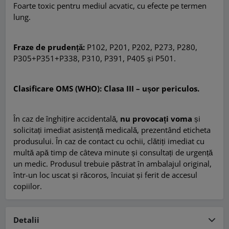
Foarte toxic pentru mediul acvatic, cu efecte pe termen
lung.
Fraze de prudență:
P102, P201, P202, P273, P280,
P305+P351+P338, P310, P391, P405 și P501.
Clasificare OMS (WHO): Clasa III – ușor periculos.
În caz de înghițire accidentală,
nu provocați voma
și
solicitați imediat asistență medicală, prezentând eticheta
produsului. În caz de contact cu ochii, clătiți imediat cu
multă apă timp de câteva minute și consultați de urgență
un medic. Produsul trebuie păstrat în ambalajul original,
într-un loc uscat și răcoros, încuiat și ferit de accesul
copiilor.
Detalii