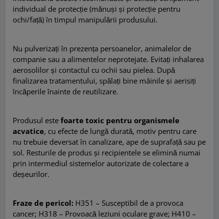
individual de protecție (mănuși și protecție pentru
ochi/față) în timpul manipulării produsului.
Nu pulverizați în prezența persoanelor, animalelor de
companie sau a alimentelor neprotejate. Evitați inhalarea
aerosolilor și contactul cu ochii sau pielea. După
finalizarea tratamentului, spălați bine mâinile și aerisiți
încăperile înainte de reutilizare.
Produsul este
foarte toxic pentru organismele
acvatice
, cu efecte de lungă durată, motiv pentru care
nu trebuie deversat în canalizare, ape de suprafață sau pe
sol. Resturile de produs și recipientele se elimină numai
prin intermediul sistemelor autorizate de colectare a
deșeurilor.
Fraze de pericol:
H351 – Susceptibil de a provoca
cancer; H318 – Provoacă leziuni oculare grave; H410 –