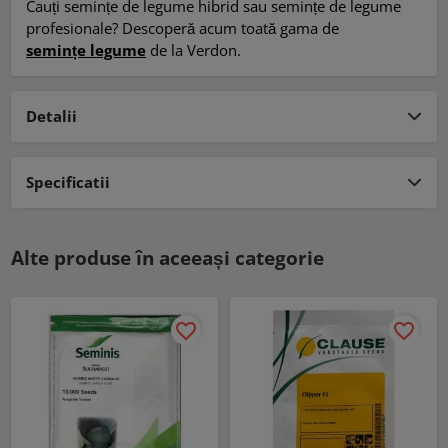
Cauți semințe de legume hibrid sau semințe de legume
profesionale? Descoperă acum toată gama de
semințe legume
de la Verdon.
Detalii
Specificatii
Alte produse în aceeași categorie
favorite_border
favorite_border