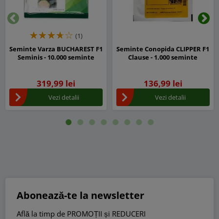
Inapoi
Urm
(1)
Seminte Varza BUCHAREST F1
Seminte Conopida CLIPPER F1
Seminis - 10.000 seminte
Clause - 1.000 seminte
319,99 lei
136,99 lei
Vezi detalii
Vezi detalii
Abonează-te la newsletter
Află la timp de PROMOȚII și REDUCERI