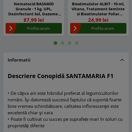
Nematocid BASAMID
Biostimulator ALBIT - 10 ml,
Granule - 1 kg, UPL,
Vitana, Tratament Seminte
Dezinfectant Sol, Dazomet
si Biostimulator Foliar
97%, combate Coropisnita,
Concentrat
87,99 lei
24,99 lei
Fuzarioza, Mana de sol
Profita acum
Profita acum
Informatii
Descriere Conopidă SANTAMARIA F1
• De câţiva ani este hibridul preferat al legumicultorilor
români. Îşi datorează succesul faptului că suportă foarte
bine vremea schimbătoare, calitatea inflorescenţei este
excelentă chiar şi vara
• Poate fi cultivat cu succes pe suprafețe mari în soluri cu
proprietăţi diferite