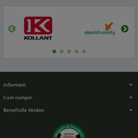
Inapoi
Urmat
arrow_drop_down
Informatii
arrow_drop_down
Cum cumpar
arrow_drop_down
Beneficiile Verdon