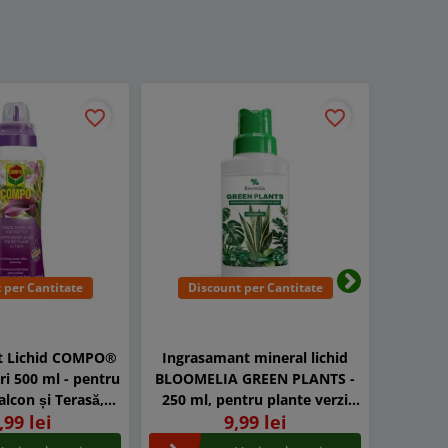
favorite_border
favorite_border
 per Cantitate
Discount per Cantitate
Dis
Urmatorul
t Lichid COMPO®
Ingrasamant mineral lichid
GRASS
0 ml - pentru
BLOOMELIA GREEN PLANTS -
foliar
alcon și Terasă,
250 ml, pentru plante verzi
250 ml,
,99 lei
9,99 lei
re Abundentă
,NPK cu magneziu si
Dezvolt
microelemente