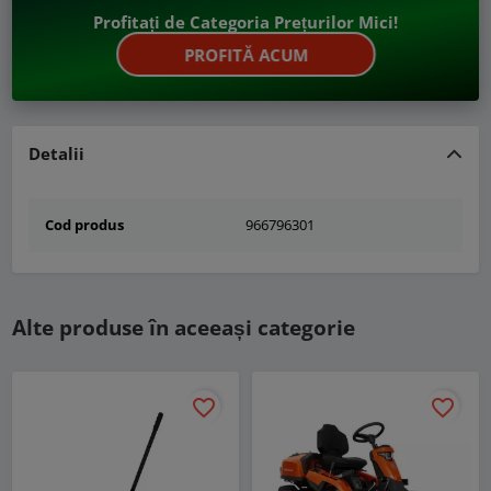
Profitați de Categoria Prețurilor Mici!
PROFITĂ ACUM
Detalii
Cod produs
966796301
Alte produse în aceeași categorie
favorite_border
favorite_border