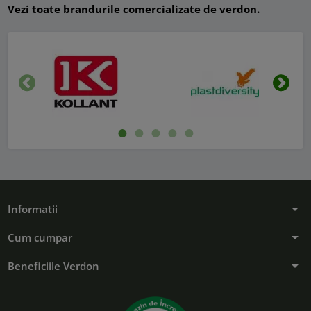
Vezi toate brandurile comercializate de verdon.
Inapoi
Urmat
arrow_drop_down
Informatii
arrow_drop_down
Cum cumpar
arrow_drop_down
Beneficiile Verdon