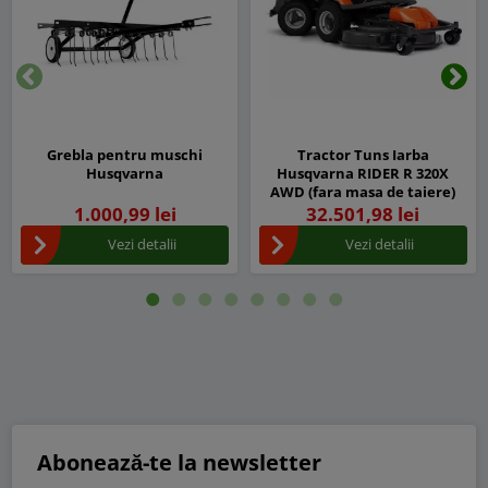
Inapoi
Urm
Grebla pentru muschi
Tractor Tuns Iarba
Husqvarna
Husqvarna RIDER R 320X
AWD (fara masa de taiere)
1.000,99 lei
32.501,98 lei
Vezi detalii
Vezi detalii
Abonează-te la newsletter