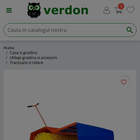
0
Acasa
Casa si gradina
Utilaje gradina si accesorii
Tractoare si ridere
favorite_border