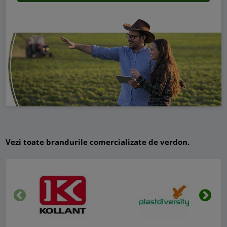
Vezi toate brandurile comercializate de verdon.
Inapoi
Urmat