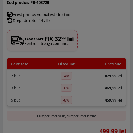
Cod produs:
PR-103720
Acest produs nu mai este in stoc
Drept de retur 14 zile
FIX 32
lei
99
Transport
Pentru întreaga comandă!
Cantitate
Discount
Pret/buc.
-4%
2 buc
479,99 lei
-6%
3 buc
469,99 lei
-8%
5 buc
459,99 lei
Cumperi mai mult, cumperi mai ieftin!
499,99 lei