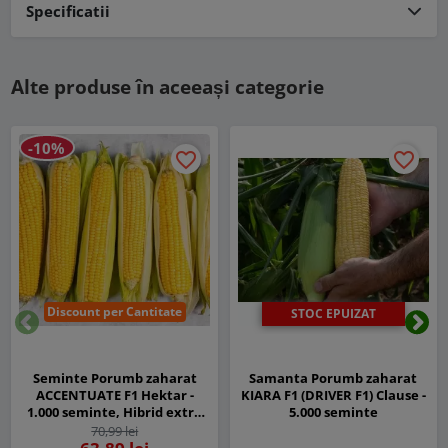
Specificatii
Alte produse în aceeași categorie
-10%
favorite_border
favorite_border
Discount per Cantitate
STOC EPUIZAT
Inapoi
Urm
Seminte Porumb zaharat
Samanta Porumb zaharat
ACCENTUATE F1 Hektar -
KIARA F1 (DRIVER F1) Clause -
1.000 seminte, Hibrid extra
5.000 seminte
dulce timpuriu
70,99 lei