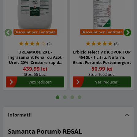
Discount per Cantitate
Discount per Cantitate
Inapoi
Urm
(2)
(6)
UREAMAX® 20 L -
Erbicid selectiv DICOPUR TOP
Ingrasamant Foliar cu Azot
464 SL - 1 Litru, Nufarm,
Ureic 20%, Crestere rapida
Grau, Porumb, Postemergent
pentru Legume, Porumb,
439,99 lei
50,99 lei
Cereale, Pomi si Vita de Vie
Stoc: 66 buc.
Stoc: 1052 buc.
Vezi reduceri
Vezi reduceri
Informatii
Samanta Porumb REGAL