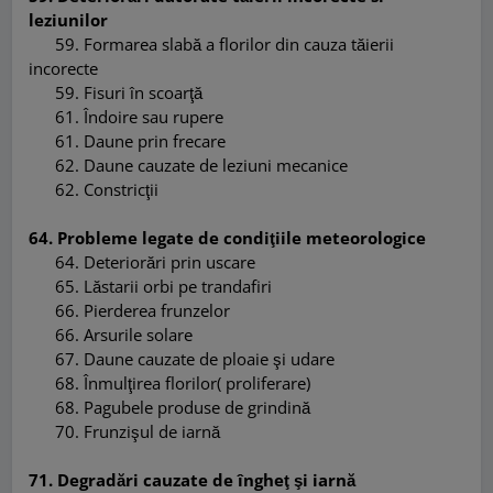
leziunilor
59. Formarea slabă a florilor din cauza tăierii
incorecte
59.
Fisuri
în
scoarţă
61. Îndoire sau rupere
61.
Daune prin frecare
62. Daune cauzate de leziuni mecanice
62. Constricţii
64. Probleme legate de condiţiile meteorologice
64. Deteriorări prin uscare
65. Lăstarii orbi pe trandafiri
66. Pierderea frunzelor
66. Arsurile solare
67. Daune cauzate de ploaie şi udare
68. Înmulţirea florilor( proliferare)
68. Pagubele produse de grindină
70. Frunzişul de iarnă
71. Degradări cauzate de îngheţ şi iarnă