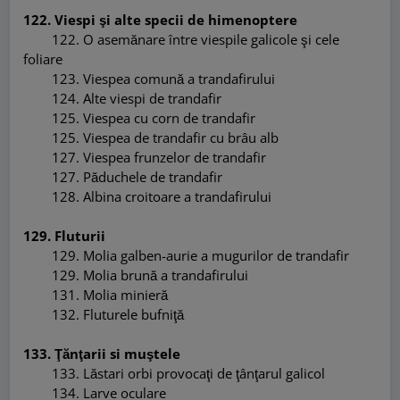
122. Viespi şi alte specii de himenoptere
122
.
O asemănare
î
ntre viespile galicole şi cele
foliare
123
.
Viespea comună a trandafirului
124
.
Alte viespi de trandafir
125
.
Viespea cu corn de trandafir
125
.
Viespea de trandafir cu brâu alb
127
.
Viespea frunzelor de trandafir
127
.
Păduchele de trandafir
128
.
Albina croitoare a trandafirului
129. Fluturii
129
.
Molia galben-aurie a mugurilor de trandafir
129
.
Molia brună a trandafirului
131
.
Molia minieră
132
.
Fluturele bufniţ
ă
133. Ţănţarii si muştele
133
.
Lăstari orbi provocaţi de ţânţarul galicol
134
. L
arve oculare