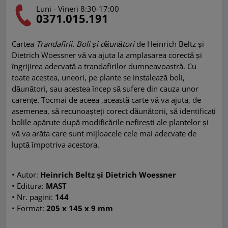
Luni - Vineri 8:30-17:00
0371.015.191
Cartea
Trandafirii. Boli și dăunători
de Heinrich Beltz și
Dietrich Woessner vă va ajuta la amplasarea corectă și
îngrijirea adecvată a trandafirilor dumneavoastră. Cu
toate acestea, uneori, pe plante se instalează boli,
dăunători, sau acestea încep să sufere din cauza unor
carențe. Tocmai de aceea ,această carte vă va ajuta, de
asemenea, să recunoașteți corect dăunătorii, să identificați
bolile apărute după modificările nefirești ale plantelor și
vă va arăta care sunt mijloacele cele mai adecvate de
luptă împotriva acestora.
•
Autor:
Heinrich Beltz și Dietrich Woessner
•
Editura:
MAST
•
Nr. pagini:
144
•
Format:
205 x 145 x 9 mm