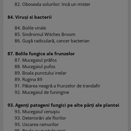
82
.
Oboseala solurilor: încă un mister
84. Viruşi si bacterii
84
.
Bolile virale
85
.
Sindromul Witches Broom
86
.
Guşă radiculară, cancer bacterian
87. Bolile fungice ale frunzelor
87
.
Mucegaiul prăfos
88
.
Mucegaiul pufos
89
.
Boala punctului inelar
89
.
Rugina 89
91
.
Pătarea neagră a frunzelor de trandafir
92
.
Mucegaiul de funingine
93. Agenţi patogeni fungici pe alte părţi ale plantei
93
.
Mucegaiul cenuşiu
93
.
Deteriorări ale florilor
95
.
Uscarea ramurilor
95
.
Boala cu pustule rosii