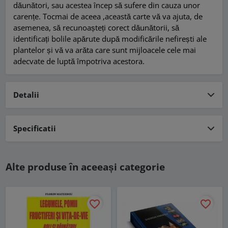
dăunători, sau acestea încep să sufere din cauza unor
carențe. Tocmai de aceea ,această carte vă va ajuta, de
asemenea, să recunoașteți corect dăunătorii, să
identificați bolile apărute după modificările nefirești ale
plantelor și vă va arăta care sunt mijloacele cele mai
adecvate de luptă împotriva acestora.
Detalii
Specificatii
Alte produse în aceeași categorie
favorite_border
favorite_border