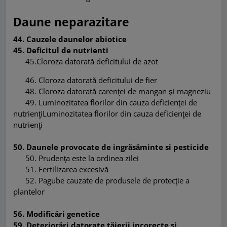
Daune neparazitare
44. Cauzele daunelor abiotice
45. Deficitul de nutrienti
45.
Cloroza datorată deficitului de azot
46. Cloroza datorată deficitului de fier
48. Cloroza datorată carenţei de mangan şi magneziu
49. Luminozitatea florilor din cauza deficienţei de
nutrienţiLuminozitatea florilor din cauza deficienţei de
nutrienţi
50. Daunele provocate de ingrăsăminte si pesticide
50. Prudenţa este la ordinea zilei
51. Fertilizarea excesivă
52. Pagube cauzate de produsele de protecţie a
plantelor
56. Modificări genetice
59. Deteriorări datorate tăierii incorecte si