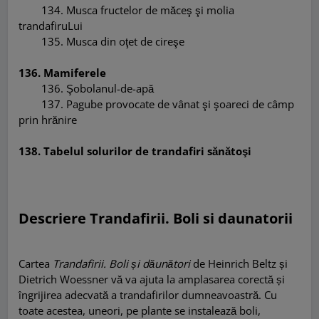
134
.
Musca fructelor de m
ă
ceş şi molia
trandafiruLui
135
.
Musca din oţet de cireşe
136. Mamiferele
136
.
Şobolanul-de-apă
137
.
Pagube provocate de vânat şi şoareci de câmp
prin hrănire
138. Tabelul solurilor de trandafiri sănătoşi
Descriere Trandafirii. Boli si daunatorii
Cartea
Trandafirii. Boli și dăunători
de Heinrich Beltz și
Dietrich Woessner vă va ajuta la amplasarea corectă și
îngrijirea adecvată a trandafirilor dumneavoastră. Cu
toate acestea, uneori, pe plante se instalează boli,