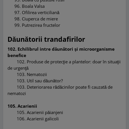
96
.
Boala Valsa
97
.
Ofilirea verticiliană
98
.
Ciuperca de miere
99
.
Putrezirea fructelor
Dăunătorii trandafirilor
102. Echilibrul intre dăunători şi microorganisme
benefice
102
.
Produse de protecţie a plantelor: doar
în
situaţii
de urgenţă
103
.
Nematozii
103
.
Util sau dăunător?
103
.
Deteriorarea rădăcinilor poate fi cauzată de
nematozi
105. Acarienii
105
. Acarienii păianjeni
106. Acarienii galicoli