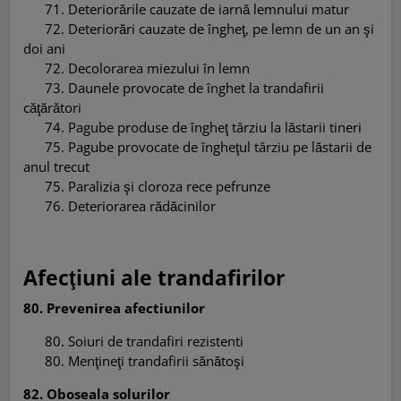
71.
Deteriorările cauzate de iarnă lemnului matur
72.
Deteriorări cauzate de îngheţ, pe lemn de un an şi
doi ani
72.
Decolorarea miezului în lemn
73.
Daunele provocate de
î
nghet la trandafirii
căţărători
74.
Pagube produse de
î
ngheţ târziu la lăstarii tineri
75.
Pagube provocate de
î
ngheţul târziu
pe lăstarii de
anul trecut
75.
Paralizia şi cloroza rece pefrunze
76.
Deteriorarea rădăcinilor
Afecţiuni ale trandafirilor
80. Prevenirea afectiunilor
80.
Soiuri de trandafiri rezistenti
80
.
Menţineţi trandafirii sănătoşi
82. Oboseala solurilor