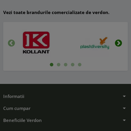
Vezi toate brandurile comercializate de verdon.
Inapoi
Urmat
arrow_drop_down
Informatii
arrow_drop_down
Cum cumpar
arrow_drop_down
Beneficiile Verdon