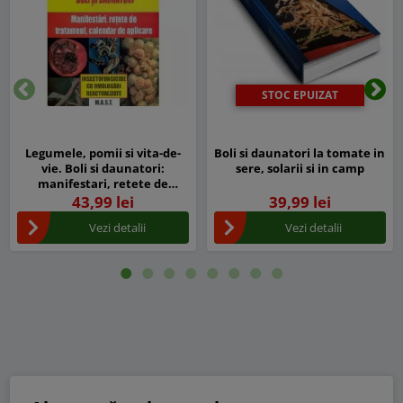
STOC EPUIZAT
Inapoi
Urm
Legumele, pomii si vita-de-
Boli si daunatori la tomate in
vie. Boli si daunatori:
sere, solarii si in camp
manifestari, retete de
tratament si calendar de
43,99 lei
39,99 lei
aplicare, Florin Mateescu
Vezi detalii
Vezi detalii