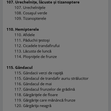
107. Urechelniţe, lăcuste şi tizanoptere
107
.
Urechelniţele
108
.
Cosaşul verde
109
.
Tizanopterele
110. Hemipterele
110
.
Afidele
111
.
Păduchii ţestoşi
112
.
Cicadele trandafirufui
113
.
Lăcusta de luncă
114
.
Ploşniţele de frunze
115. Găndacul
115
.
Gândacii verzi de rapiţă
115
.
Gândacul de trandafir auriu strălucitor
116
.
Gândacul de mai
117. Gândacul
frunzelor de grădină
118
.
Gărgăriţele de floare
119
.
Gărgăriţe care mănâncă frunze
120
.
Gărgăriţa neagră