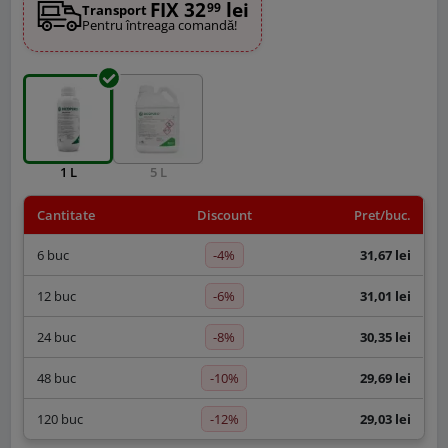
FIX 32
lei
99
Transport
Pentru întreaga comandă!
1 L
5 L
Cantitate
Discount
Pret/buc.
-4%
6 buc
31,67 lei
-6%
12 buc
31,01 lei
-8%
24 buc
30,35 lei
-10%
48 buc
29,69 lei
-12%
120 buc
29,03 lei