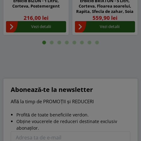
Erbicid BIZON - 1 Litru,
Erbicid BRIXTON - 5 Litri,
Corteva, Postemergent
Corteva, Floarea soarelui,
Rapita, Sfecla de zahar, Soia
216,00 lei
559,90 lei
Vezi detalii
Vezi detalii
Abonează-te la newsletter
Află la timp de PROMOȚII și REDUCERI
Profită de toate beneficiile verdon.
Obține voucerele de reduceri destinate exclusiv
abonaților.