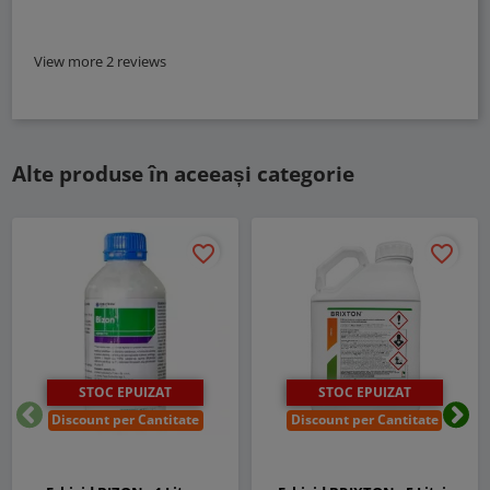
View more 2 reviews
Alte produse în aceeași categorie
favorite_border
favorite_border
STOC EPUIZAT
STOC EPUIZAT
Discount per Cantitate
Discount per Cantitate
Inapoi
Urm