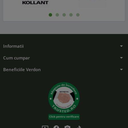
Inapoi
Urmat
arrow_drop_down
Informatii
arrow_drop_down
Cum cumpar
arrow_drop_down
Beneficiile Verdon