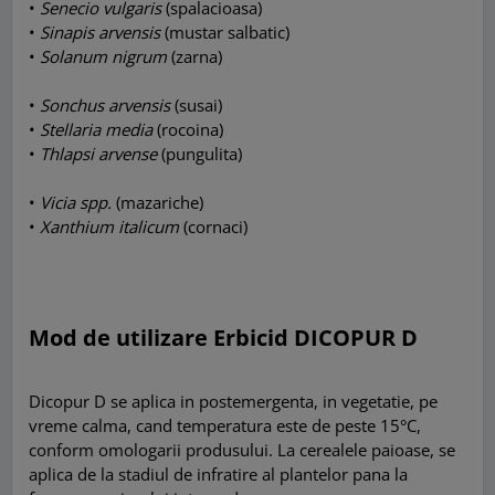
•
Senecio vulgaris
(spalacioasa)
•
Sinapis arvensis
(mustar salbatic)
•
Solanum nigrum
(zarna)
•
Sonchus arvensis
(susai)
•
Stellaria media
(rocoina)
•
Thlapsi arvense
(pungulita)
•
Vicia spp.
(mazariche)
•
Xanthium italicum
(cornaci)
Mod de utilizare Erbicid DICOPUR D
Dicopur D se aplica in postemergenta, in vegetatie, pe
vreme calma, cand temperatura este de peste 15°C,
conform omologarii produsului. La cerealele paioase, se
aplica de la stadiul de infratire al plantelor pana la