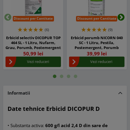
Discount per Cantitate
Discount per Cantitate
Inapoi
Urm
(6)
(9)
Erbicid selectiv DICOPUR TOP
Erbicid porumb NICORN 040
464 SL - 1 Litru, Nufarm,
SC - 1 Litru, Pestila,
Grau, Porumb, Postemergent
Postemergent, Porumb
50,99 lei
39,99 lei
Vezi reduceri
Vezi reduceri
Informatii
Date tehnice Erbicid DICOPUR D
• Substanta activa:
600 g/l acid 2,4 D din sare de