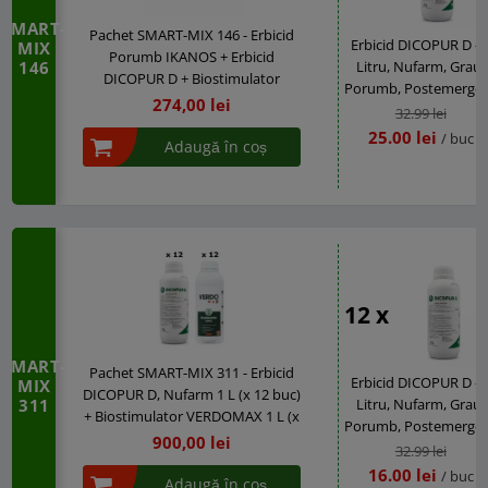
SMART-
Pachet SMART-MIX 146 - Erbicid
Erbicid DICOPUR D - 
MIX
Porumb IKANOS + Erbicid
146
Litru, Nufarm, Grau,
DICOPUR D + Biostimulator
Porumb, Postemerge
VERDOMAX, Doza pentru 2 Ha
274,00 lei
32.99 lei
25.00 lei
/ buc
Adaugă în coș
12 x
SMART-
Pachet SMART-MIX 311 - Erbicid
Erbicid DICOPUR D - 
MIX
DICOPUR D, Nufarm 1 L (x 12 buc)
311
Litru, Nufarm, Grau,
+ Biostimulator VERDOMAX 1 L (x
Porumb, Postemerge
12 buc)
900,00 lei
32.99 lei
16.00 lei
/ buc
Adaugă în coș