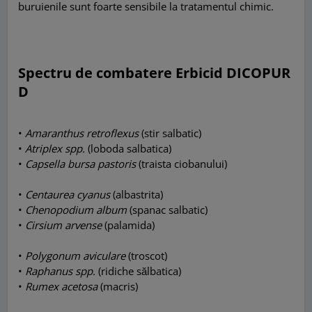
buruienile sunt foarte sensibile la tratamentul chimic.
Spectru de combatere Erbicid DICOPUR
D
•
Amaranthus retroflexus
(stir salbatic)
•
Atriplex spp.
(loboda salbatica)
•
Capsella bursa pastoris
(traista ciobanului)
•
Centaurea cyanus
(albastrita)
•
Chenopodium album
(spanac salbatic)
•
Cirsium arvense
(palamida)
•
Polygonum aviculare
(troscot)
•
Raphanus spp.
(ridiche sălbatica)
•
Rumex acetosa
(macris)