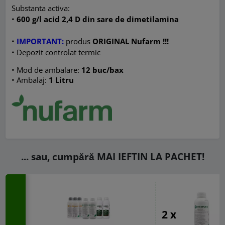
Substanta activa:
•
600 g/l acid 2,4 D din sare de dimetilamina
•
IMPORTANT:
produs
ORIGINAL Nufarm !!!
• Depozit controlat termic
• Mod de ambalare:
12 buc/bax
• Ambalaj:
1 Litru
... sau, cumpără MAI IEFTIN LA PACHET!
2 x