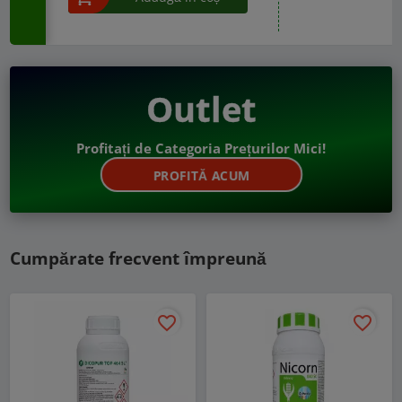
Outlet
Profitați de Categoria Prețurilor Mici!
PROFITĂ ACUM
Cumpărate frecvent împreună
favorite_border
favorite_border