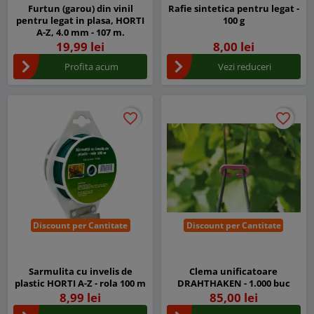
Furtun (garou) din vinil
Rafie sintetica pentru legat -
pentru legat in plasa, HORTI
100 g
A-Z, 4.0 mm - 107 m.
19,99 lei
8,00 lei
Profita acum
Vezi reduceri
favorite_border
favorite_border
favorite_border
favorite_border
Discount per Cantitate
Discount per Cantitate
Sarmulita cu invelis de
Clema unificatoare
plastic HORTI A-Z - rola 100 m
DRAHTHAKEN - 1.000 buc
8,99 lei
85,00 lei