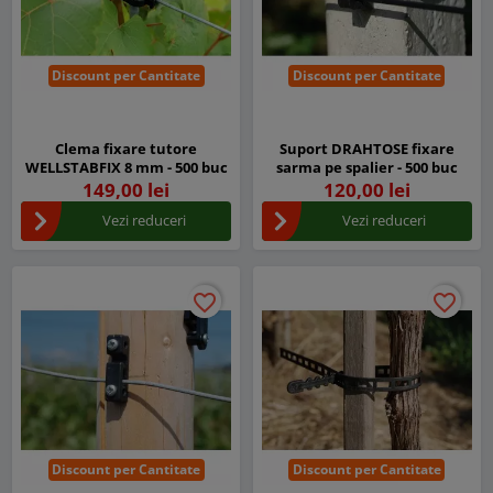
Discount per Cantitate
Discount per Cantitate
Clema fixare tutore
Suport DRAHTOSE fixare
WELLSTABFIX 8 mm - 500 buc
sarma pe spalier - 500 buc
149,00 lei
120,00 lei
Vezi reduceri
Vezi reduceri
favorite_border
favorite_border
favorite_border
favorite_border
Discount per Cantitate
Discount per Cantitate