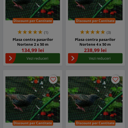
Discount per Cantitate
Discount per Cantitate
(1)
(3)
Plasa contra pasarilor
Plasa contra pasarilor
Nortene 2 x 50 m
Nortene 4 x 50 m
134,99 lei
238,99 lei
Vezi reduceri
Vezi reduceri
favorite_border
favorite_border
favorite_border
favorite_border
Discount per Cantitate
Discount per Cantitate