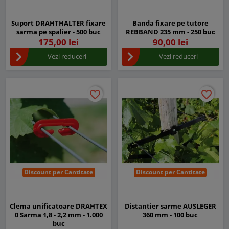
Suport DRAHTHALTER fixare
Banda fixare pe tutore
sarma pe spalier - 500 buc
REBBAND 235 mm - 250 buc
175,00 lei
90,00 lei
Vezi reduceri
Vezi reduceri
favorite_border
favorite_border
favorite_border
favorite_border
Discount per Cantitate
Discount per Cantitate
Clema unificatoare DRAHTEX
Distantier sarme AUSLEGER
0 Sarma 1,8 - 2,2 mm - 1.000
360 mm - 100 buc
buc