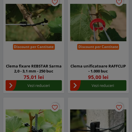
favorite_border
favorite_border
favorite_border
favorite_border
Discount per Cantitate
Discount per Cantitate
Clema fixare REBSTAR Sarma
Clema unificatoare RAFFCLIP
2,0 - 3,1 mm - 250 buc
- 1.000 buc
75,01 lei
95,00 lei
Vezi reduceri
Vezi reduceri
favorite_border
favorite_border
favorite_border
favorite_border