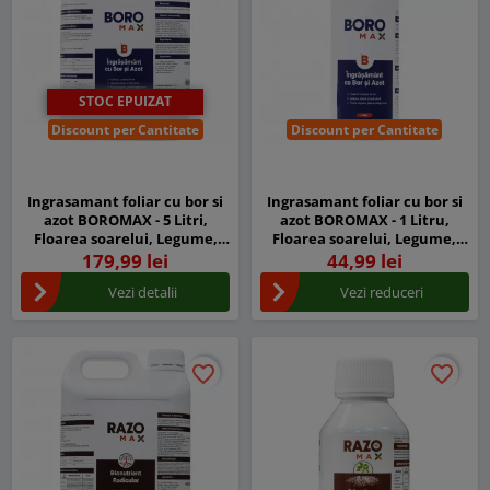
STOC EPUIZAT
Discount per Cantitate
Discount per Cantitate
Ingrasamant foliar cu bor si
Ingrasamant foliar cu bor si
azot BOROMAX - 5 Litri,
azot BOROMAX - 1 Litru,
Floarea soarelui, Legume,
Floarea soarelui, Legume,
Fructe
Fructe
179,99 lei
44,99 lei
Vezi detalii
Vezi reduceri
favorite_border
favorite_border
favorite_border
favorite_border