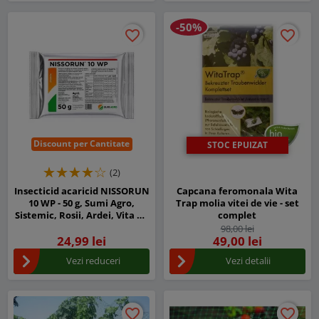
-50%
favorite_border
favorite_border
favorite_border
favorite_border
Discount per Cantitate
STOC EPUIZAT
(2)
Insecticid acaricid NISSORUN
Capcana feromonala Wita
10 WP - 50 g, Sumi Agro,
Trap molia vitei de vie - set
Sistemic, Rosii, Ardei, Vita de
complet
vie
98,00 lei
24,99 lei
49,00 lei
Vezi reduceri
Vezi detalii
favorite_border
favorite_border
favorite_border
favorite_border