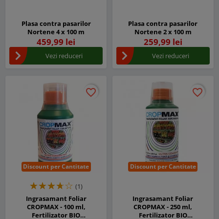
Plasa contra pasarilor
Plasa contra pasarilor
Nortene 4 x 100 m
Nortene 2 x 100 m
459,99 lei
259,99 lei
Vezi reduceri
Vezi reduceri
favorite_border
favorite_border
favorite_border
favorite_border
Discount per Cantitate
Discount per Cantitate
(1)
Ingrasamant Foliar
Ingrasamant Foliar
CROPMAX - 100 ml,
CROPMAX - 250 ml,
Fertilizator BIO
Fertilizator BIO