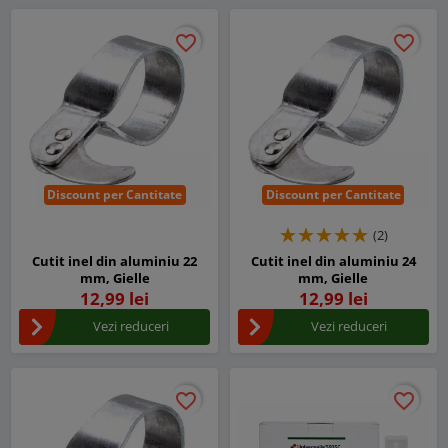
favorite_border
favorite_border
favorite_border
favorite_border
Discount per Cantitate
Discount per Cantitate
(2)
Cutit inel din aluminiu 22
Cutit inel din aluminiu 24
mm, Gielle
mm, Gielle
12,99 lei
12,99 lei
Vezi reduceri
Vezi reduceri
favorite_border
favorite_border
favorite_border
favorite_border