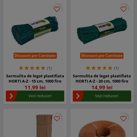
favorite_border
favorite_border
favorite_border
favorite_border
Discount per Cantitate
Discount per Cantitate
(1)
(1)
Sarmulita de legat plastifiata
Sarmulita de legat plastifiata
HORTI A-Z - 15 cm, 1000 fire
HORTI A-Z - 20 cm, 1000 fire
11,99 lei
14,99 lei
Vezi reduceri
Vezi reduceri
favorite_border
favorite_border
favorite_border
favorite_border