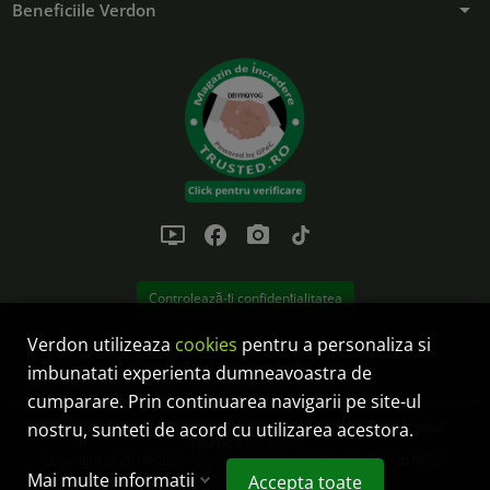
arrow_drop_down
Beneficiile Verdon
ondemand_video
facebook
photo_camera
tiktok
Controlează-ți confidențialitatea
Verdon utilizeaza
cookies
pentru a personaliza si
Anulare comanda
imbunatati experienta dumneavoastra de
cumparare. Prin continuarea navigarii pe site-ul
nostru, sunteti de acord cu utilizarea acestora.
SC Verdon Solution SRL este operator de date cu caracter personal:
ANSPDCP nr. 32399.
Copyright © 2014-2026 - SC Verdon Solution SRL CUI: RO32678550
Reg.Com.: J32/38/2014
Mai multe informatii
Accepta toate