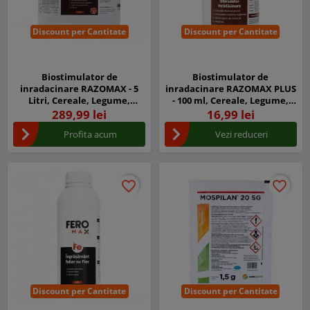
Discount per Cantitate
Discount per Cantitate
Biostimulator de
Biostimulator de
inradacinare RAZOMAX - 5
inradacinare RAZOMAX PLUS
Litri, Cereale, Legume,
- 100 ml, Cereale, Legume,
Fructe
Fructe
289,99 lei
16,99 lei
Profita acum
Vezi reduceri
favorite_border
favorite_border
favorite_border
favorite_border
Discount per Cantitate
Discount per Cantitate