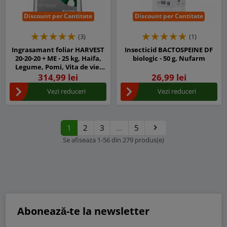
Discount per Cantitate
Discount per Cantitate
(3)
(1)
Ingrasamant foliar HARVEST
Insecticid BACTOSPEINE DF
20-20-20 + ME - 25 kg, Haifa,
biologic - 50 g, Nufarm
Legume, Pomi, Vita de vie,
Porumb, Cereale, Floarea
314,99 lei
26,99 lei
soarelui, Rapita
Vezi reduceri
Vezi reduceri
1
2
3
…
5

Urmatorul
Se afiseaza 1-56 din 279 produs(e)
Abonează-te la newsletter