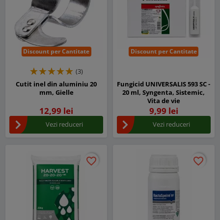
Discount per Cantitate
Discount per Cantitate
(3)
Cutit inel din aluminiu 20
Fungicid UNIVERSALIS 593 SC -
mm, Gielle
20 ml, Syngenta, Sistemic,
Vita de vie
12,99 lei
9,99 lei
Vezi reduceri
Vezi reduceri
favorite_border
favorite_border
favorite_border
favorite_border