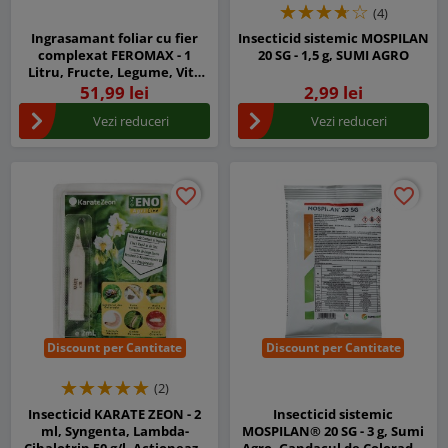
(4)
Ingrasamant foliar cu fier
Insecticid sistemic MOSPILAN
complexat FEROMAX - 1
20 SG - 1,5 g, SUMI AGRO
Litru, Fructe, Legume, Vita
de vie
51,99 lei
2,99 lei
Vezi reduceri
Vezi reduceri
favorite_border
favorite_border
favorite_border
favorite_border
Discount per Cantitate
Discount per Cantitate
(2)
Insecticid KARATE ZEON - 2
Insecticid sistemic
ml, Syngenta, Lambda-
MOSPILAN® 20 SG - 3 g, Sumi
Cihalotrin 50 g/l, Actioneaza
Agro, Gandacul de Colorado,