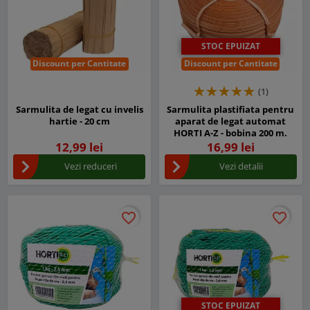
STOC EPUIZAT
Discount per Cantitate
Discount per Cantitate
(1)
Sarmulita de legat cu invelis
Sarmulita plastifiata pentru
hartie - 20 cm
aparat de legat automat
HORTI A-Z - bobina 200 m.
12,99 lei
16,99 lei
Vezi reduceri
Vezi detalii
favorite_border
favorite_border
favorite_border
favorite_border
STOC EPUIZAT