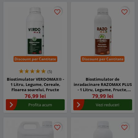
favorite_border
favorite_border
favorite_border
favorite_border
Discount per Cantitate
Discount per Cantitate
(5)
Biostimulator VERDOMAX® -
Biostimulator de
1 Litru, Legume, Cereale,
inradacinare RAZOMAX PLUS
Floarea soarelui, Fructe
- 1 Litru, Legume, Fructe,
Cereale, Porumb, Dezvolta
76,99 lei
79,99 lei
sistemul radicular
Profita acum
Vezi reduceri
favorite_border
favorite_border
favorite_border
favorite_border