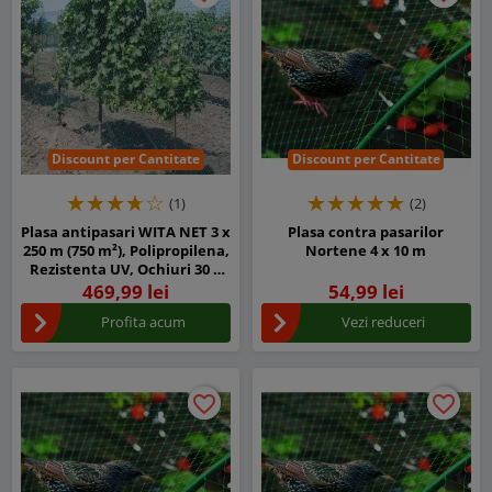
Discount per Cantitate
Discount per Cantitate
(1)
(2)
Plasa antipasari WITA NET 3 x
Plasa contra pasarilor
250 m (750 m²), Polipropilena,
Nortene 4 x 10 m
Rezistenta UV, Ochiuri 30 x
30 mm
469,99 lei
54,99 lei
Profita acum
Vezi reduceri
favorite_border
favorite_border
favorite_border
favorite_border