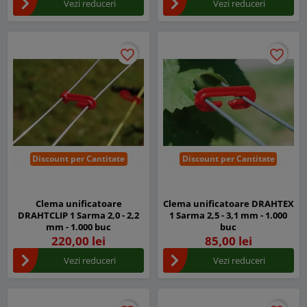
Vezi reduceri
Vezi reduceri
favorite_border
favorite_border
favorite_border
favorite_border
Discount per Cantitate
Discount per Cantitate
Clema unificatoare
Clema unificatoare DRAHTEX
DRAHTCLIP 1 Sarma 2,0 - 2,2
1 Sarma 2,5 - 3,1 mm - 1.000
mm - 1.000 buc
buc
220,00 lei
85,00 lei
Vezi reduceri
Vezi reduceri