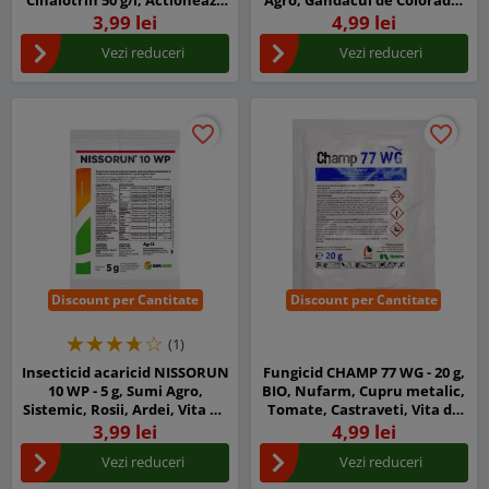
prin contact si ingestie
Acarieni, Afide, Musculita
3,99 lei
4,99 lei
alba, etc.
Vezi reduceri
Vezi reduceri
favorite_border
favorite_border
favorite_border
favorite_border
Discount per Cantitate
Discount per Cantitate
(1)
Insecticid acaricid NISSORUN
Fungicid CHAMP 77 WG - 20 g,
10 WP - 5 g, Sumi Agro,
BIO, Nufarm, Cupru metalic,
Sistemic, Rosii, Ardei, Vita de
Tomate, Castraveti, Vita de
vie
vie, Cartof, Mar
3,99 lei
4,99 lei
Vezi reduceri
Vezi reduceri