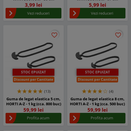
3,99 lei
5,99 lei
Vezi reduceri
Vezi reduceri
favorite_border
favorite_border
favorite_border
favorite_border
STOC EPUIZAT
STOC EPUIZAT
Discount per Cantitate
Discount per Cantitate
(13)
(4)
Guma de legat elastica 5 cm,
Guma de legat elastica 8 cm,
HORTI A-Z - 1 kg (cca. 800 buc)
HORTI A-Z - 1 kg (cca. 500 buc)
59,99 lei
59,99 lei
Profita acum
Profita acum