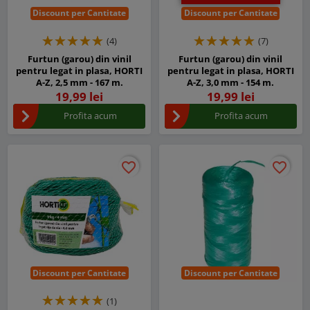
Discount per Cantitate
Discount per Cantitate
(4)
(7)
Furtun (garou) din vinil
Furtun (garou) din vinil
pentru legat in plasa, HORTI
pentru legat in plasa, HORTI
A-Z, 2,5 mm - 167 m.
A-Z, 3,0 mm - 154 m.
19,99 lei
19,99 lei
Profita acum
Profita acum
favorite_border
favorite_border
favorite_border
favorite_border
Discount per Cantitate
Discount per Cantitate
(1)