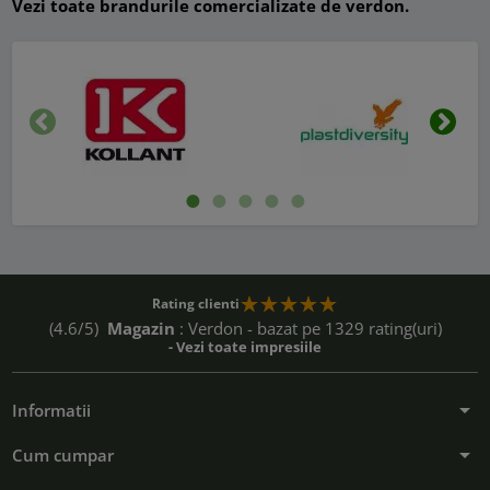
Vezi toate brandurile comercializate de verdon.
Inapoi
Urmat
Rating clienti
(4.6/5)
Magazin
: Verdon - bazat pe 1329 rating(uri)
- Vezi toate impresiile
arrow_drop_down
Informatii
arrow_drop_down
Cum cumpar