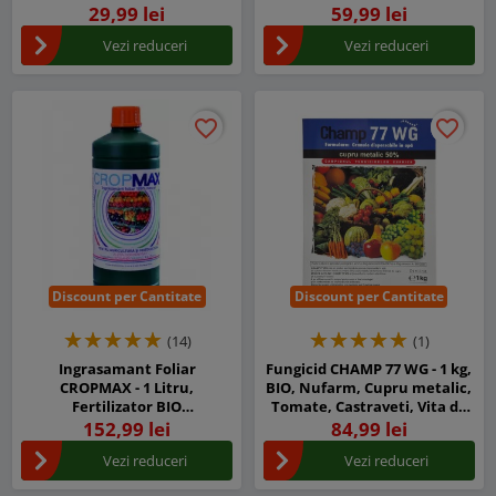
Superconcentrat
Superconcentrat
29,99 lei
59,99 lei
Vezi reduceri
Vezi reduceri
favorite_border
favorite_border
favorite_border
favorite_border
Discount per Cantitate
Discount per Cantitate
(14)
(1)
Ingrasamant Foliar
Fungicid CHAMP 77 WG - 1 kg,
CROPMAX - 1 Litru,
BIO, Nufarm, Cupru metalic,
Fertilizator BIO
Tomate, Castraveti, Vita de
Superconcentrat
vie, Cartof, Mar
152,99 lei
84,99 lei
Vezi reduceri
Vezi reduceri