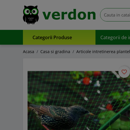
Categorii Produse
Categorii de 
Acasa
Casa si gradina
Articole intretinerea plante
favorite_border