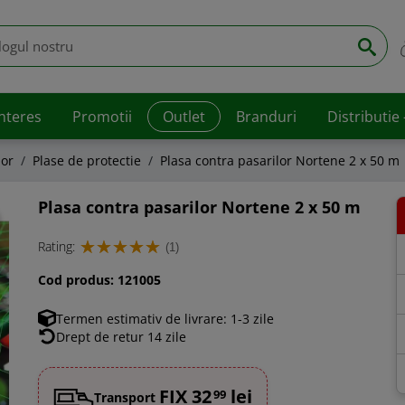
interes
Promotii
Outlet
Branduri
Distributie
lor
Plase de protectie
Plasa contra pasarilor Nortene 2 x 50 m
Plasa contra pasarilor Nortene 2 x 50 m
Rating:
(1)
Cod produs:
121005
Termen estimativ de livrare: 1-3 zile
Drept de retur 14 zile
FIX 32
lei
99
Transport