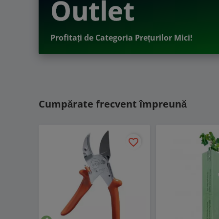
Outlet
Profitați de Categoria Prețurilor Mici!
Cumpărate frecvent împreună
favorite_border