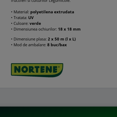
fructiferi si culturilor Legumicole.
•
Material:
polyetilena extrudata
•
Tratata:
UV
•
Culoare:
verde
•
Dimensiunea ochiurilor:
18 x 18 mm
•
Dimensiune plasa:
2 x 50 m (l x L)
• Mod de ambalare:
8 buc/bax