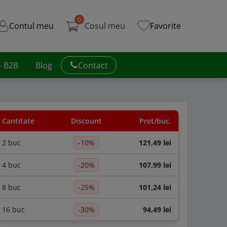
0
Contul meu
Cosul meu
Favorite
 - B2B
Blog
Contact
Cantitate
Discount
Pret/buc.
2 buc
-10%
121,49 lei
4 buc
-20%
107,99 lei
8 buc
-25%
101,24 lei
16 buc
-30%
94,49 lei