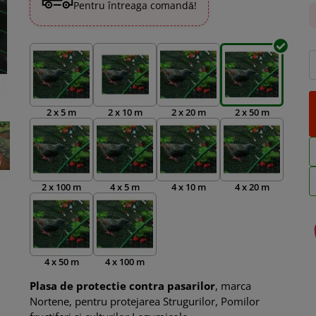
Pentru întreaga comandă!
2 x 5 m
2 x 10 m
2 x 20 m
2 x 50 m
2 x 100 m
4 x 5 m
4 x 10 m
4 x 20 m
4 x 50 m
4 x 100 m
Plasa de protectie contra pasarilor
, marca
Nortene, pentru protejarea Strugurilor, Pomilor