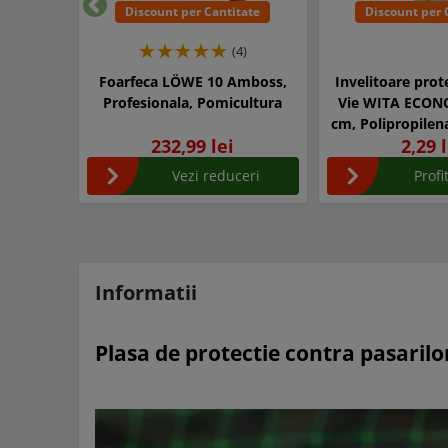
Discount per Cantitate
Discount per 
Inapoi
(4)
Foarfeca LÖWE 10 Amboss,
Invelitoare prot
Profesionala, Pomicultura
Vie WITA ECON
cm, Polipropilen
232,99 lei
2,29 
Vezi reduceri
Prof
Informatii
Plasa de protectie contra pasarilo