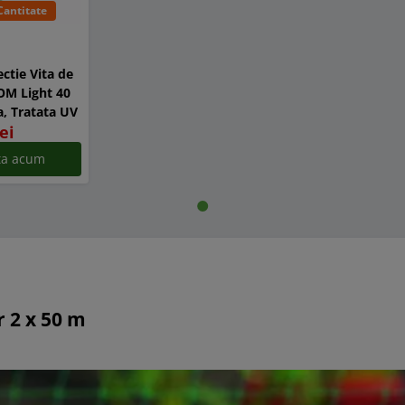
Cantitate
ectie Vita de
OM Light 40
a, Tratata UV
lei
ita acum
r 2 x 50 m