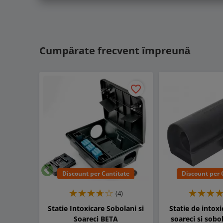
Cumpărate frecvent împreună
favorite_border
Discount per Cantitate
Discount per 
Inapoi
(4)
Statie Intoxicare Sobolani si
Statie de intox
Soareci BETA
soareci si sob