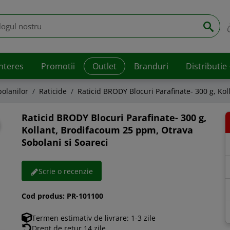
interes
Promotii
Outlet
Branduri
Distributie
bolanilor
Raticide
Raticid BRODY Blocuri Parafinate- 300 g, Ko
Raticid BRODY Blocuri Parafinate- 300 g,
Kollant, Brodifacoum 25 ppm, Otrava
Sobolani si Soareci
Scrie o recenzie
Cod produs:
PR-101100
Termen estimativ de livrare: 1-3 zile
Drept de retur 14 zile