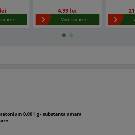
lei
4,99 lei
21
reduceri
Vezi reduceri
natonium 0,001 g - substanta amara
oare