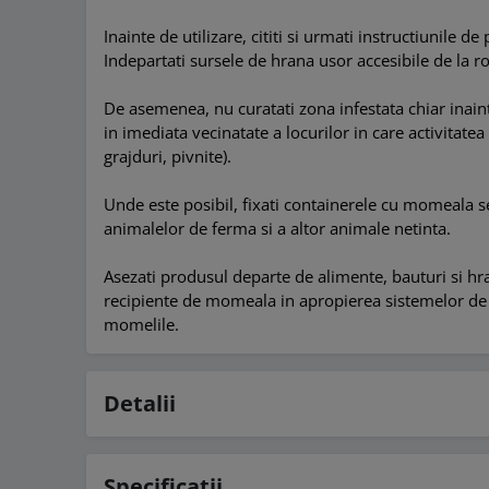
Inainte de utilizare, cititi si urmati instructiunile
Indepartati sursele de hrana usor accesibile de la r
De asemenea, nu curatati zona infestata chiar inain
in imediata vecinatate a locurilor in care activitatea
grajduri, pivnite).
Unde este posibil, fixati containerele cu momeala s
animalelor de ferma si a altor animale netinta.
Asezati produsul departe de alimente, bauturi si hr
recipiente de momeala in apropierea sistemelor de s
momelile.
Detalii
Specificatii