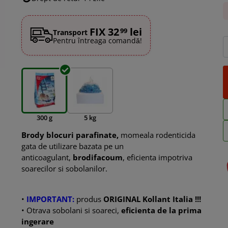
FIX 32
lei
99
Transport
Pentru întreaga comandă!
300 g
5 kg
Brody blocuri parafinate,
momeala rodenticida
gata de utilizare bazata pe un
anticoagulant,
brodifacoum
, eficienta impotriva
soarecilor si sobolanilor.
•
IMPORTANT:
produs
ORIGINAL Kollant Italia !!!
• Otrava sobolani si soareci,
eficienta de la prima
ingerare