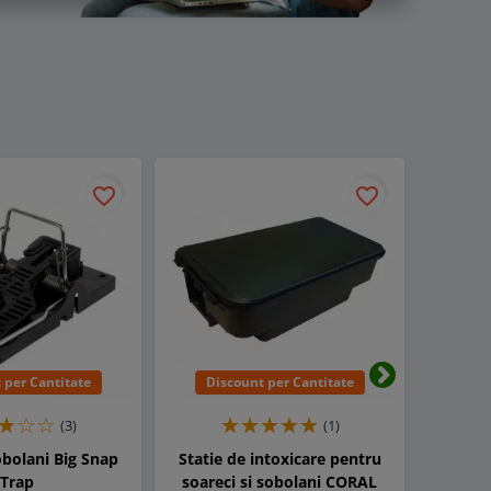
favorite_border
favorite_border
 per Cantitate
Discount per Cantitate
Dis
Urmatorul
(3)
(1)
bolani Big Snap
Statie de intoxicare pentru
Capcana
Trap
soareci si sobolani CORAL