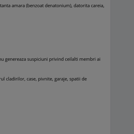
bstanta amara (benzoat denatonium), datorita careia,
nu genereaza suspiciuni privind ceilalti membri ai
rul cladirilor, case, pivnite, garaje, spatii de