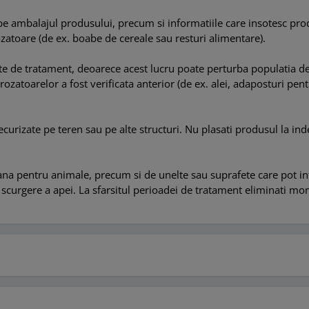
 de pe ambalajul produsului, precum si informatiile care insotesc pr
ozatoare (de ex. boabe de cereale sau resturi alimentare).
te de tratament, deoarece acest lucru poate perturba populatia de 
 rozatoarelor a fost verificata anterior (de ex. alei, adaposturi pe
ecurizate pe teren sau pe alte structuri. Nu plasati produsul la i
ana pentru animale, precum si de unelte sau suprafete care pot in
curgere a apei. La sfarsitul perioadei de tratament eliminati mo