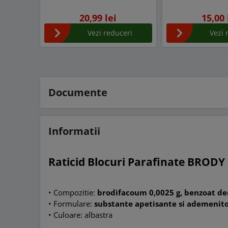
20,99 lei
15,00 
Vezi reduceri
Vezi 
Documente
Informatii
Raticid Blocuri Parafinate BRODY
• Compozitie:
brodifacoum 0,0025 g, benzoat de
• Formulare:
substante apetisante si ademenit
• Culoare: albastra