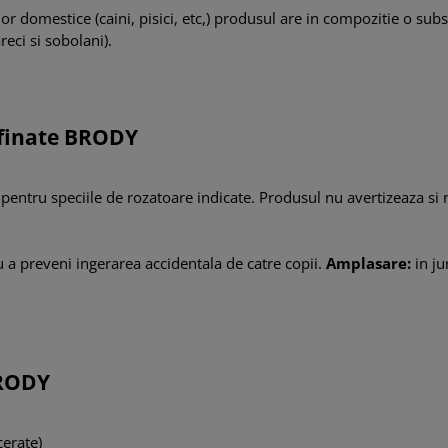
r domestice (caini, pisici, etc,) produsul are in compozitie o su
reci si sobolani).
rafinate BRODY
pentru speciile de rozatoare indicate. Produsul nu avertizeaza si 
 a preveni ingerarea accidentala de catre copii.
Amplasare:
in ju
BRODY
cerate)