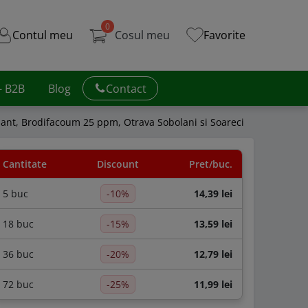
0
Contul meu
Cosul meu
Favorite
 - B2B
Blog
Contact
llant, Brodifacoum 25 ppm, Otrava Sobolani si Soareci
Cantitate
Discount
Pret/buc.
5 buc
-10%
14,39 lei
18 buc
-15%
13,59 lei
36 buc
-20%
12,79 lei
72 buc
-25%
11,99 lei