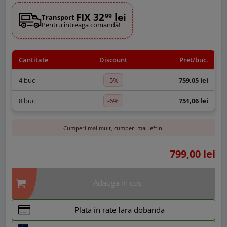
FIX 32
lei
99
Transport
Pentru întreaga comandă!
Cantitate
Discount
Pret/buc.
-5%
4 buc
759,05 lei
-6%
8 buc
751,06 lei
Cumperi mai mult, cumperi mai ieftin!
799,00 lei
Adauga in cos
Plata in rate fara dobanda