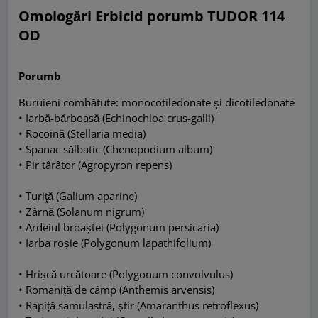
Omologări Erbicid porumb TUDOR 114
OD
Porumb
Buruieni combătute: mono
cotiledonate
şi dicotiledonate
•
Iarbă-bărboasă (Echinochloa crus-galli)
•
Rocoină (Stellaria media)
•
Spanac sălbatic (Chenopodium album)
•
Pir târâtor (Agropyron repens)
•
Turiţă (Galium aparine)
•
Zârnă (Solanum nigrum)
•
Ardeiul broaștei (Polygonum persicaria)
•
Iarba roșie (Polygonum lapathifolium)
•
Hrișcă urcătoare (Polygonum convolvulus)
•
Romaniță de câmp (Anthemis arvensis)
•
Rapiță samulastră, știr (Amaranthus retroflexus)