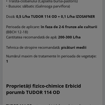
•
Traista-ciobanului (Capsella bursa-pastoris)
•
Busuioc sălbatic (Galinsoga parviflora)
Doză:
0,5 L/ha TUDOR 114 OD + 0,1 L/ha IZOSAFNER
Perioada de aplicare:
în faza de 2-6 frunze ale culturii
(BBCH 12-18)
Cantitatea recomandată de apă:
200-300 L/ha
Tehnica de stropire recomandată:
picături medii
Numărul maxim de tratamente în perioada de vegetaţie:
1
Proprietăți fizico-chimice Erbicid
porumb TUDOR 114 OD