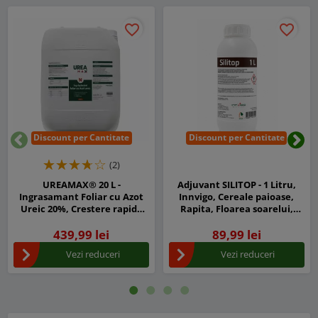
favorite_border
favorite_border
Discount per Cantitate
Discount per Cantitate
Inapoi
Urm
(2)
UREAMAX® 20 L -
Adjuvant SILITOP - 1 Litru,
Ingrasamant Foliar cu Azot
Innvigo, Cereale paioase,
Ureic 20%, Crestere rapida
Rapita, Floarea soarelui,
pentru Legume, Porumb,
Cartof, Sfecla, Livezi
Cereale, Pomi si Vita de Vie
439,99 lei
89,99 lei
Vezi reduceri
Vezi reduceri