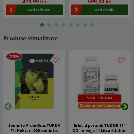
419,99 lei
599,00 lei
Vezi reduceri
Vezi detalii
Produse vizualizate
-20%
favorite_border
favorite_border
STOC EPUIZAT
Discount per Cantitate
Inapoi
Urm
Seminte Ardei Gras TURDA
Erbicid porumb TUDOR 114
F1, Hektar - 500 seminte,
OD, Innvigo - 1 Litru + Safner