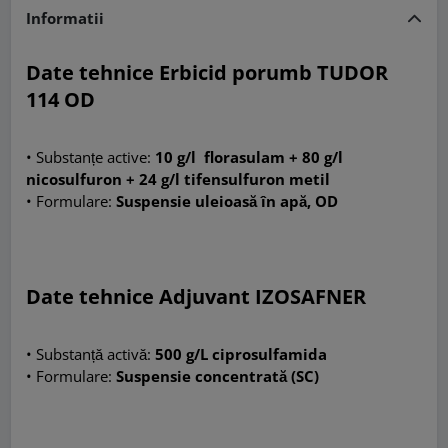
Informatii
Date tehnice Erbicid porumb TUDOR
114 OD
• Substanțe active:
10 g/l florasulam + 80 g/l
nicosulfuron + 24 g/l tifensulfuron metil
• Formulare:
Suspensie uleioasă în apă, OD
Date tehnice Adjuvant IZOSAFNER
• Substanță activă:
500 g/L ciprosulfamida
• Formulare:
Suspensie concentrată (SC)