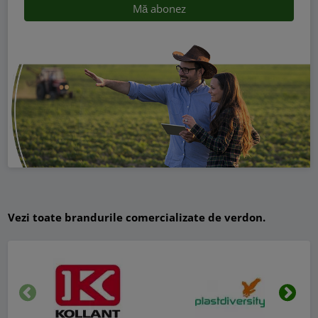
Vezi toate brandurile comercializate de verdon.
Inapoi
Urmat