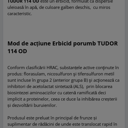
TUDOR 114 OD
este un erbicid, formulat ca dispersie
uleioasă în apă, de culoare galben deschis, cu miros
caracteristic.
Mod de acțiune Erbicid porumb TUDOR
114 OD
Conform clasificării HRAC, substanțele active conţinute în
produs: florasulam, nicosulfuron şi tifensulfuron metil
sunt incluse în grupa 2 (anterior grupa B) şi acţionează ca
inhibitori de acetolactat sintetază (ALS), prin blocarea
biosintezei aminoacizilor cu catenă ramificată deci
implicit a proteinelor, ceea ce duce la inhibărea creșterii
și dezvoltării buruienilor.
Produsul este preluat în principal de frunze și
suplimentar de rădăcini de unde este translocat rapid în