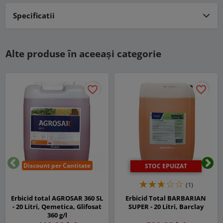
Specificatii
Alte produse în aceeași categorie
favorite_border
favorite_border
Discount per Cantitate
STOC EPUIZAT
Inapoi
Urm
(1)
Erbicid total AGROSAR 360 SL
Erbicid Total BARBARIAN
- 20 Litri, Qemetica, Glifosat
SUPER - 20 Litri, Barclay
360 g/l