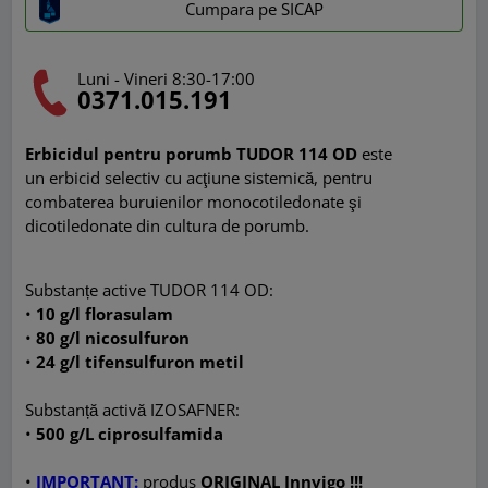
Cumpara pe SICAP
Luni - Vineri 8:30-17:00
0371.015.191
Erbicidul pentru porumb TUDOR 114 OD
este
un erbicid selectiv cu acţiune sistemică, pentru
combaterea buruienilor monocotiledonate şi
dicotiledonate din cultura de porumb.
Substanțe active TUDOR 114 OD:
•
10 g/l florasulam
•
80 g/l nicosulfuron
•
24 g/l tifensulfuron metil
Substanță activă IZOSAFNER:
•
500 g/L ciprosulfamida
•
IMPORTANT:
produs
ORIGINAL Innvigo !!!