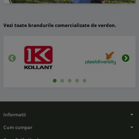
Vezi toate brandurile comercializate de verdon.
Inapoi
Urmat
arrow_drop_down
Informatii
arrow_drop_down
Cum cumpar