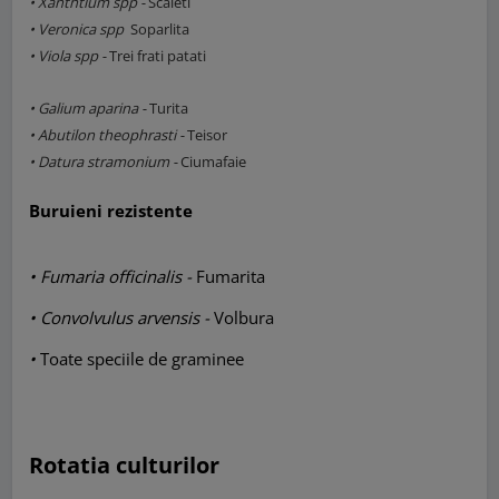
•
Xanthtium spp -
Scaieti
•
Veronica spp
Soparlita
•
Viola spp -
Trei frati patati
•
Galium aparina -
Turita
•
Abutilon theophrasti -
Teisor
•
Datura stramonium -
Ciumafaie
Buruieni rezistente
•
Fumaria officinalis -
Fumarita
•
Convolvulus arvensis -
Volbura
•
Toate speciile de graminee
Rotatia culturilor