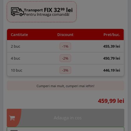
FIX 32
lei
99
Transport
Pentru întreaga comandă!
Cantitate
Discount
Pret/buc.
-1%
2 buc
455,39 lei
-2%
4 buc
450,79 lei
-3%
10 buc
446,19 lei
Cumperi mai mult, cumperi mai ieftin!
459,99 lei
Adauga in cos