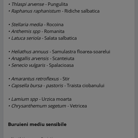
• Thlaspi arvense -
Pungulita
• Raphanus raphanistum -
Ridiche salbatica
• Stellaria media -
Rocoina
• Anthemis spp -
Romanita
• Latuca seriola -
Salata salbatica
• Heliathus annuus -
Samulastra floarea-soarelui
• Anagallis arvensis -
Scanteiuta
• Senecio vulgaris -
Spalacioasa
• Amarantus retroflexus -
Stir
• Capsella bursa - pastoris -
Traista ciobanului
• Lamium spp -
Urzica moarta
• Chrysanthemum segetum -
Vetricea
Buruieni mediu sensibile