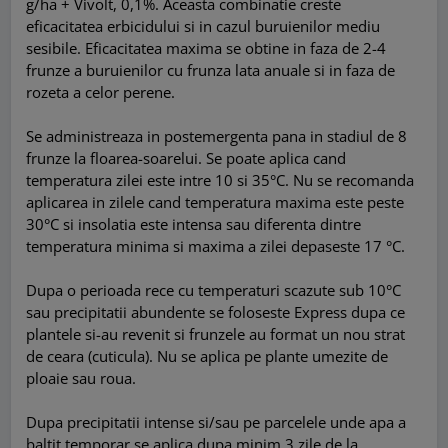
g/ha + Vivolt, 0,1%. Aceasta combinatie creste
eficacitatea erbicidului si in cazul buruienilor mediu
sesibile. Eficacitatea maxima se obtine in faza de 2-4
frunze a buruienilor cu frunza lata anuale si in faza de
rozeta a celor perene.
Se administreaza in postemergenta pana in stadiul de 8
frunze la floarea-soarelui. Se poate aplica cand
temperatura zilei este intre 10 si 35°C. Nu se recomanda
aplicarea in zilele cand temperatura maxima este peste
30°C si insolatia este intensa sau diferenta dintre
temperatura minima si maxima a zilei depaseste 17 °C.
Dupa o perioada rece cu temperaturi scazute sub 10°C
sau precipitatii abundente se foloseste Express dupa ce
plantele si-au revenit si frunzele au format un nou strat
de ceara (cuticula). Nu se aplica pe plante umezite de
ploaie sau roua.
Dupa precipitatii intense si/sau pe parcelele unde apa a
baltit temporar se aplica dupa minim 3 zile de la