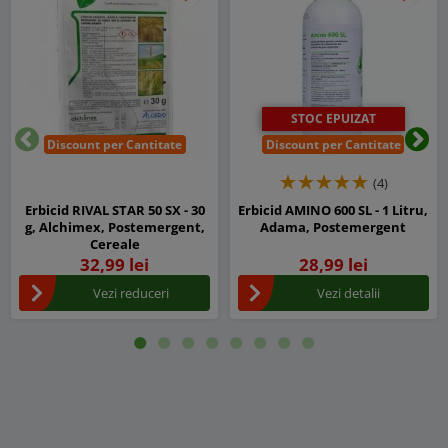
STOC EPUIZAT
Discount per Cantitate
Discount per Cantitate
Inapoi
Urm
(4)
Erbicid RIVAL STAR 50 SX - 30
Erbicid AMINO 600 SL - 1 Litru,
g, Alchimex, Postemergent,
Adama, Postemergent
Cereale
32,99 lei
28,99 lei
Vezi reduceri
Vezi detalii