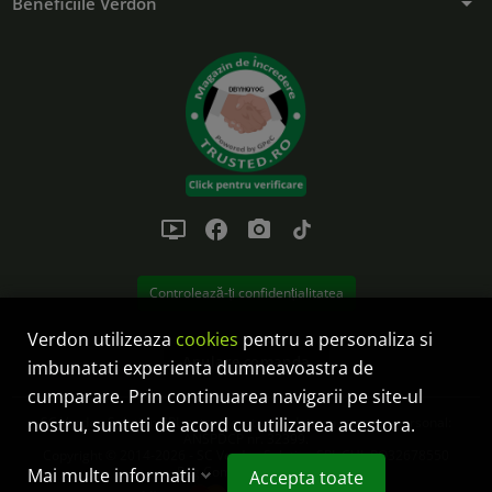
arrow_drop_down
Beneficiile Verdon
ondemand_video
facebook
photo_camera
tiktok
Controlează-ți confidențialitatea
Verdon utilizeaza
cookies
pentru a personaliza si
Anulare comanda
imbunatati experienta dumneavoastra de
cumparare. Prin continuarea navigarii pe site-ul
nostru, sunteti de acord cu utilizarea acestora.
SC Verdon Solution SRL este operator de date cu caracter personal:
ANSPDCP nr. 32399.
Copyright © 2014-2026 - SC Verdon Solution SRL CUI: RO32678550
Reg.Com.: J32/38/2014
Mai multe informatii
Accepta toate