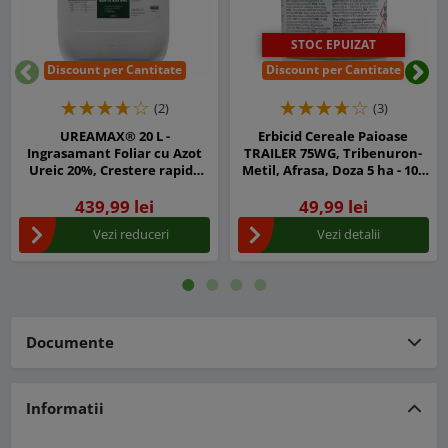
STOC EPUIZAT
Discount per Cantitate
Discount per Cantitate
Inapoi
Urm
(2)
(3)
UREAMAX® 20 L -
Erbicid Cereale Paioase
Ingrasamant Foliar cu Azot
TRAILER 75WG, Tribenuron-
Ureic 20%, Crestere rapida
Metil, Afrasa, Doza 5 ha - 100
pentru Legume, Porumb,
g
Cereale, Pomi si Vita de Vie
439,99 lei
49,99 lei
Vezi reduceri
Vezi detalii
Documente
Informatii