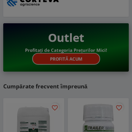
Outlet
Profitați de Categoria Prețurilor Mici!
PROFITĂ ACUM
Cumpărate frecvent împreună
favorite_border
favorite_border