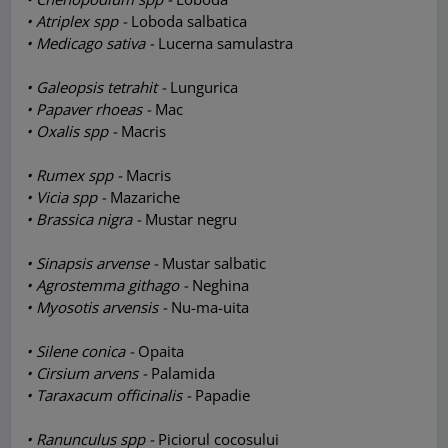
• Atriplex spp -
Loboda salbatica
• Medicago sativa -
Lucerna samulastra
• Galeopsis tetrahit -
Lungurica
• Papaver rhoeas -
Mac
• Oxalis spp -
Macris
• Rumex spp -
Macris
• Vicia spp -
Mazariche
• Brassica nigra -
Mustar negru
• Sinapsis arvense -
Mustar salbatic
• Agrostemma githago -
Neghina
• Myosotis arvensis -
Nu-ma-uita
• Silene conica -
Opaita
• Cirsium arvens -
Palamida
• Taraxacum officinalis -
Papadie
• Ranunculus spp -
Piciorul cocosului