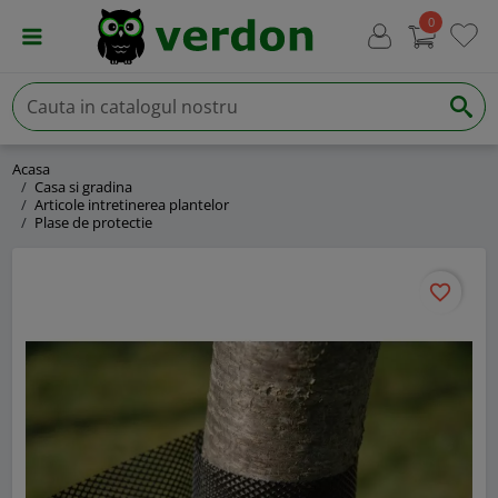
0
Acasa
Casa si gradina
Articole intretinerea plantelor
Plase de protectie
favorite_border