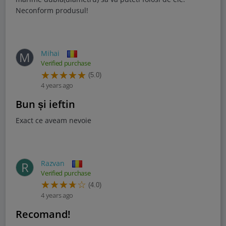
Neconform produsul!
Mihai
M
Verified purchase
(5.0)
4 years ago
Bun și ieftin
Exact ce aveam nevoie
Razvan
R
Verified purchase
(4.0)
4 years ago
Recomand!