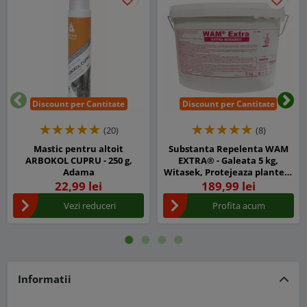
Discount per Cantitate
Discount per Cantitate
Inapoi
Urm
(20)
(8)
Mastic pentru altoit
Substanta Repelenta WAM
ARBOKOL CUPRU - 250 g,
EXTRA® - Galeata 5 kg,
Adama
Witasek, Protejeaza plantele
de atacul rozatoarelor
22,99 lei
189,99 lei
Vezi reduceri
Profita acum
Informatii