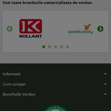
Vezi toate brandurile comercializate de verdon.
Inapoi
Urmat
arrow_drop_down
Informatii
arrow_drop_down
Cum cumpar
arrow_drop_down
Beneficiile Verdon