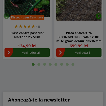
Discount per Cantitate
Inapoi
Urm
(1)
Plasa contra pasarilor
Plasa anticartita
Nortene 2 x 50 m
RECINGREEN S - rola 2 x 100
m, 60 g/m2, ochiuri 16x16 mm
134,99 lei
699,99 lei
Vezi reduceri
Vezi detalii
Abonează-te la newsletter