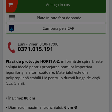
Adauga in cos
Plata in rate fara dobanda
Cumpara pe SICAP
Luni - Vineri 8:30-17:00
0371.015.191
Plasă de protecție HORTI A-Z
, în formă de spirală, este
soluția ideală pentru protejarea pomilor împotriva
iepurilor și a altor rozătoare. Materialul este din
polipropilenă stabilă UV pentru o durată lungă de viață
(cca. 5 ani).
• Înălțime:
80 cm
• Diametrul maxim al trunchiului:
6 cm Ø