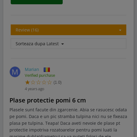
Review (16)
Sorteaza dupa
Latest
Marian
M
Verified purchase
(1.0)
4 years ago
Plase protectie pomi 6 cm
Plasele sunt facute din zgarcenie. Abia se rasucesc odata
pe pomi. Daca e un pic stramba tulpina nici nu se fixeaza
plasa pe tulpina. Teapa! Daca aveti nevoie de plase pt
protectie impotriva rozatoarelor pentru pomi luati la
marime dubla(diametru) sa va puteti folosi de ele.