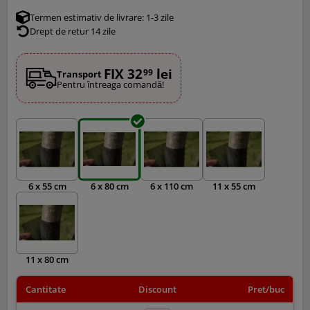
Termen estimativ de livrare: 1-3 zile
Drept de retur 14 zile
FIX 32
lei
99
Transport
Pentru întreaga comandă!
6 x 55 cm
6 x 80 cm
6 x 110 cm
11 x 55 cm
11 x 80 cm
Cantitate
Discount
Pret/buc