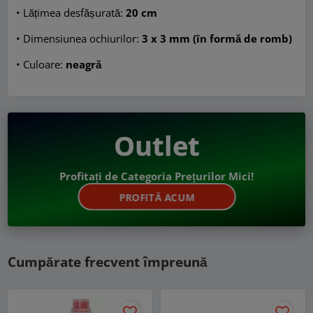
• Lățimea desfășurată:
20 cm
• Dimensiunea ochiurilor:
3 x 3 mm (în formă de romb)
• Culoare:
neagră
Outlet
Profitați de Categoria Prețurilor Mici!
PROFITĂ ACUM
Cumpărate frecvent împreună
favorite_border
favorite_border