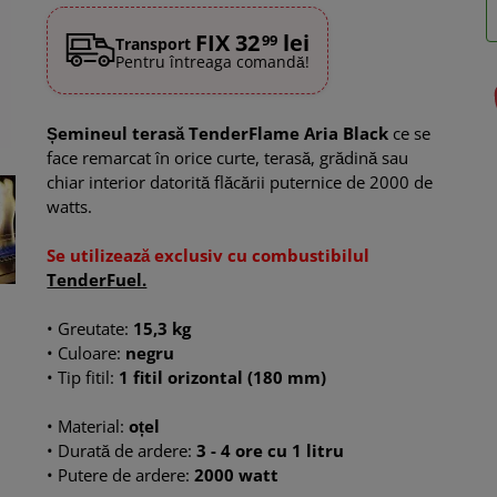
FIX 32
lei
99
Transport
Pentru întreaga comandă!
Șemineul terasă TenderFlame Aria Black
ce se
face remarcat în orice curte, terasă, grădină sau
chiar interior datorită flăcării puternice de 2000 de
watts.
Se utilizează exclusiv cu combustibilul
TenderFuel.
•
Greutate:
15,3 kg
• Culoare:
negru
• Tip fitil:
1 fitil orizontal (180 mm)
• Material:
oțel
• Durată de ardere:
3 - 4 ore cu 1 litru
•
Putere de ardere:
2000 watt