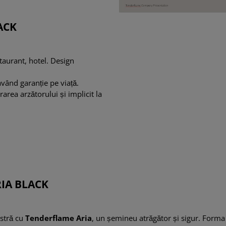
ACK
staurant, hotel. Design
având garanție pe viață.
area arzătorului și implicit la
RIA BLACK
stră cu
Tenderflame Aria
, un șemineu atrăgător și sigur. Forma s