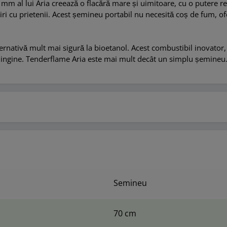
180 mm al lui Aria creează o flacără mare și uimitoare, cu o puter
niri cu prietenii. Acest șemineu portabil nu necesită coș de fum, 
rnativă mult mai sigură la bioetanol. Acest combustibil inovator, în
ingine. Tenderflame Aria este mai mult decât un simplu șemineu. E
Semineu
70 cm