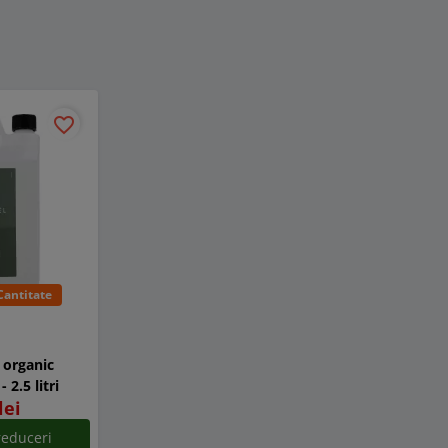
favorite_border
Cantitate
 organic
2.5 litri
lei
reduceri