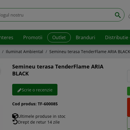
interes
Promotii
Outlet
Branduri
Distributie
Iluminat Ambiental
Semineu terasa TenderFlame ARIA BLAC
Semineu terasa TenderFlame ARIA
BLACK
Scrie o recenzie
Cod produs:
TF-600085
Ultimele produse in stoc
Drept de retur 14 zile