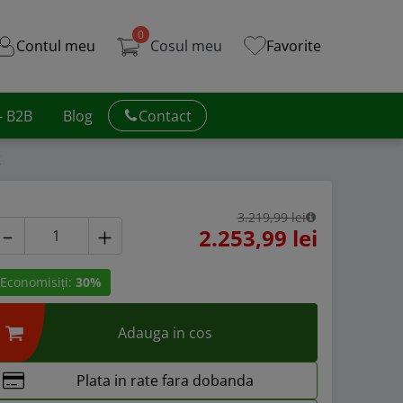
0
Contul meu
Cosul meu
Favorite
 - B2B
Blog
Contact
K
3.219,99 lei
2.253,99 lei
Economisiți:
30%
Adauga in cos
Plata in rate fara dobanda