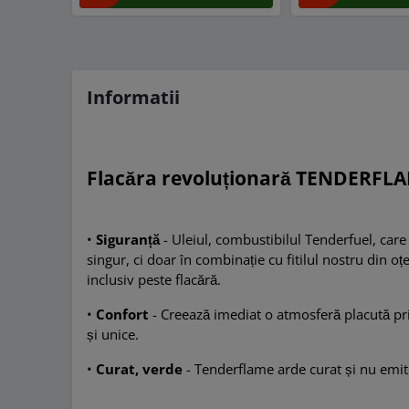
Informatii
Flacăra revoluționară TENDERFL
•
Siguranță
- Uleiul, combustibilul Tenderfuel, car
singur, ci doar în combinație cu fitilul nostru din oț
inclusiv peste flacără.
•
Confort
- Creează imediat o atmosferă placută pri
și unice.
•
Curat, verde
- Tenderflame arde curat și nu emit