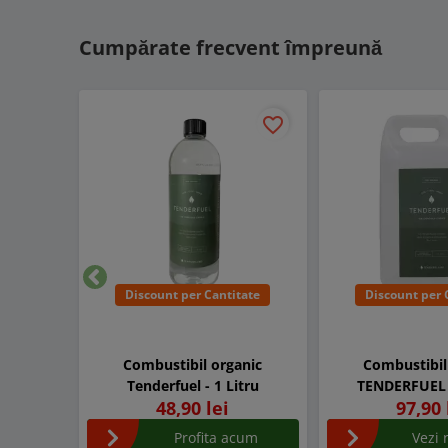
Cumpărate frecvent împreună
favorite_border
Discount per Cantitate
Discount per 
Inapoi
Combustibil organic
Combustibil
Tenderfuel - 1 Litru
TENDERFUEL - 
48,90 lei
97,90 
Profita acum
Vezi 