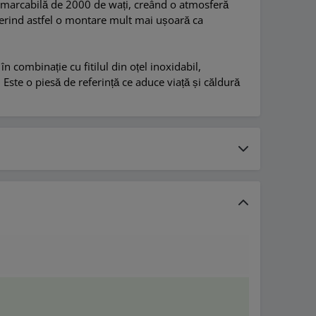
e remarcabilă de 2000 de wați, creând o atmosferă
oferind astfel o montare mult mai ușoară ca
 combinație cu fitilul din oțel inoxidabil,
ste o piesă de referință ce aduce viață și căldură