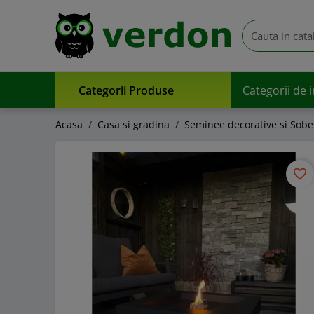
Categorii Produse
Categorii de 
Acasa
Casa si gradina
Seminee decorative si Sobe
favorite_border