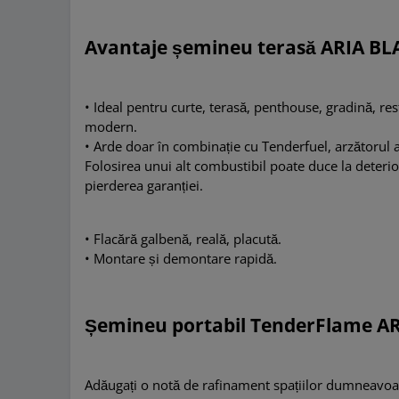
Avantaje șemineu terasă ARIA BL
• Ideal pentru curte, terasă, penthouse, gradină, re
modern.
• Arde doar în combinație cu Tenderfuel, arzătorul 
Folosirea unui alt combustibil poate duce la deterior
pierderea garanției.
• Flacără galbenă, reală, placută.
• Montare și demontare rapidă.
Șemineu portabil TenderFlame A
Adăugați o notă de rafinament spațiilor dumneavoa