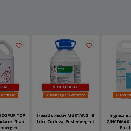
favorite_border
favorite_border
IZAT
STOC EPUIZAT
Cantitate
Discount per Cantitate
Discount
 DICOPUR TOP
Erbicid selectiv MUSTANG - 5
Ingrasaman
 Nufarm, Grau,
Litri, Corteva, Postemergent
ZINCOMAX - 
temergent
Fruc