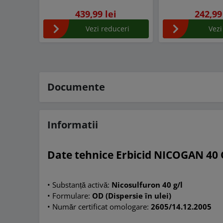
pentru Legume, Porumb,
439,99 lei
242,99
Cereale, Pomi si Vita de Vie
Vezi reduceri
Vezi
Documente
Informatii
Date tehnice Erbicid NICOGAN 40
• Substanță activă:
Nicosulfuron 40 g/l
• Formulare:
OD
(Dispersie în ulei)
• Număr certificat omologare:
2605/14.12.2005