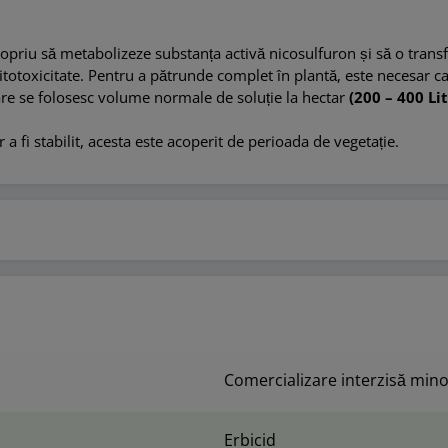
iu să metabolizeze substanța activă nicosulfuron și să o transfor
itotoxicitate. Pentru a pătrunde complet în plantă, este necesar c
care se folosesc volume normale de soluție la hectar
(200 – 400 Lit
 a fi stabilit, acesta este acoperit de perioada de vegetație.
Comercializare interzisă mino
Erbicid