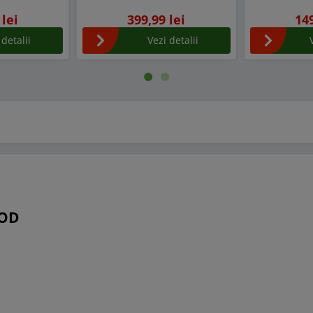
 lei
399,99 lei
149
 detalii
Vezi detalii
 OD