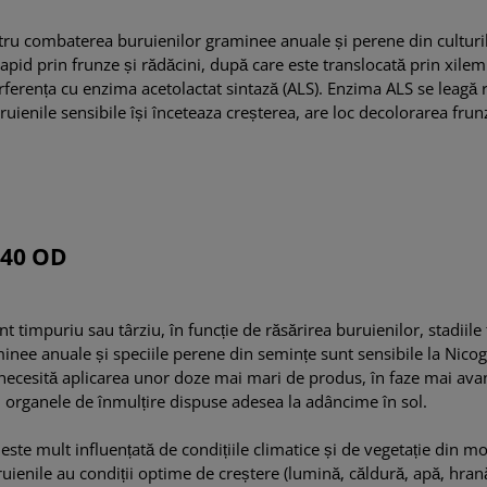
pentru combaterea buruienilor graminee anuale și perene din cultur
apid prin frunze și rădăcini, după care este translocată prin xilem
erferența cu enzima acetolactat sintază (ALS). Enzima ALS se leagă 
ruienile sensibile își înceteaza creșterea, are loc decolorarea frun
 40 OD
t timpuriu sau târziu, în funcție de răsărirea buruienilor, stadiil
inee anuale și speciile perene din semințe sunt sensibile la Nicog
i necesită aplicarea unor doze mai mari de produs, în faze mai avan
 organele de înmulțire dispuse adesea la adâncime în sol.
ste mult influențată de condițiile climatice și de vegetație din mo
uienile au condiții optime de creștere (lumină, căldură, apă, hra