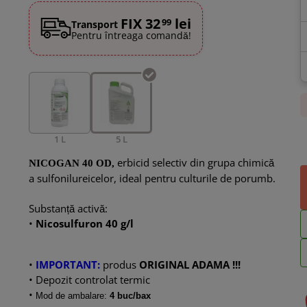
FIX 32
lei
99
Transport
Pentru întreaga comandă!
1 L
5 L
erbicid selectiv din grupa chimică
NICOGAN 40 OD,
a sulfonilureicelor, ideal pentru culturile de porumb.
Substanță activă:
•
Nicosulfuron 40 g/l
•
IMPORTANT:
produs
ORIGINAL ADAMA !!!
• Depozit controlat termic
•
Mod de ambalare:
4
buc/bax