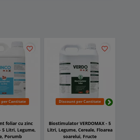
-25%
favorite_border
favorite_border
 per Cantitate
Discount per Cantitate
Urmatorul
t foliar cu zinc
Biostimulator VERDOMAX - 5
Ingras
5 Litri, Legume,
Litri, Legume, Cereale, Floarea
CORN
te, Porumb
soarelui, Fructe