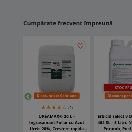
Cumpărate frecvent împreună
favorite_border
STOC EPU
Discount per Cantitate
Discount per 
Inapoi
(2)
UREAMAX® 20 L -
Erbicid selectiv
Ingrasamant Foliar cu Azot
464 SL - 5 Litri,
Ureic 20%, Crestere rapida
Porumb, Pos