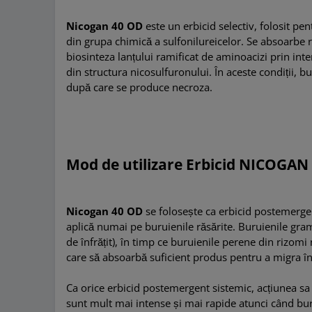
Nicogan 40 OD
este un erbicid selectiv, folosit 
din grupa chimică a sulfonilureicelor. Se absoarbe r
biosinteza lanțului ramificat de aminoacizi prin int
din structura nicosulfuronului. În aceste condiții, bu
după care se produce necroza.
Mod de utilizare Erbicid NICOGAN
Nicogan 40 OD
se folosește ca erbicid postemergen
aplică numai pe buruienile răsărite. Buruienile gram
de înfrățit), în timp ce buruienile perene din rizom
care să absoarbă suficient produs pentru a migra în
Ca orice erbicid postemergent sistemic, acțiunea sa e
sunt mult mai intense și mai rapide atunci când bur