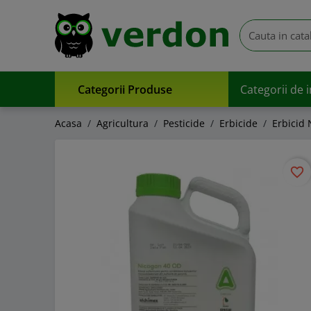
Categorii Produse
Categorii de 
Acasa
Agricultura
Pesticide
Erbicide
Erbicid
favorite_border