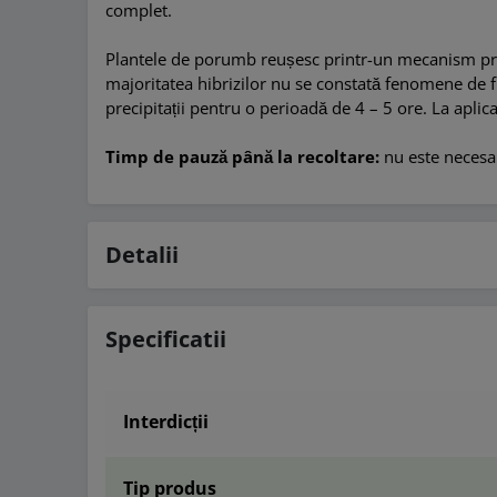
complet.
Plantele de porumb reușesc printr-un mecanism propr
majoritatea hibrizilor nu se constată fenomene de f
precipitații pentru o perioadă de 4 – 5 ore. La apli
Timp de pauză până la recoltare:
nu este necesar
Detalii
Specificatii
Interdicții
Tip produs