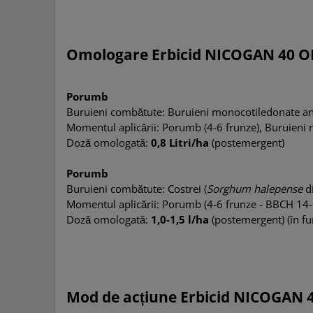
Omologare Erbicid NICOGAN 40 
Porumb
Buruieni combătute: Buruieni monocotiledonate an
Momentul aplicării
: P
orumb (4-6 frunze), Buruieni 
Doză omologată:
0,8 Litri/ha
(postemergent)
Porumb
Buruieni
combătute
: Costrei (
Sorghum halepense
d
Momentul aplicării: Porumb (4-6 frunze - BBCH 14-1
Doză omologată
:
1,0-1,5 l/ha
(postemergent) (în fun
Mod de acțiune Erbicid NICOGAN 