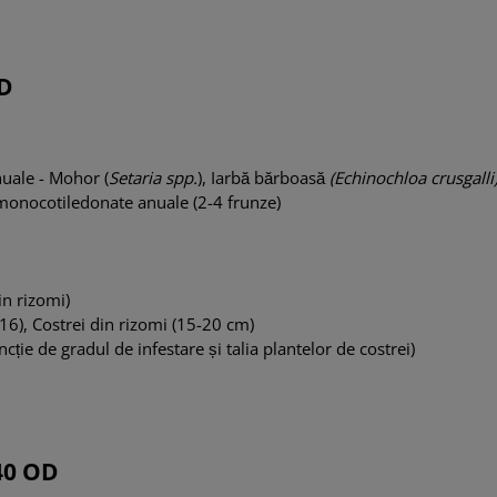
OD
uale - Mohor (
Setaria spp.
), Iarbă bărboasă
(Echinochloa crusgalli)
monocotiledonate anuale (2-4 frunze)
in rizomi)
6), Costrei din rizomi (15-20 cm)
cție de gradul de infestare și talia plantelor de costrei)
40 OD