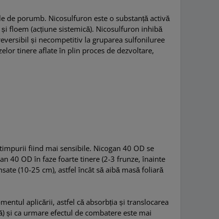
ile de porumb. Nicosulfuron este o substanță activă
 și floem (acțiune sistemică). Nicosulfuron inhibă
reversibil și necompetitiv la gruparea sulfoniluree
zelor tinere aflate în plin proces de dezvoltare,
e timpurii fiind mai sensibile. Nicogan 40 OD se
an 40 OD în faze foarte tinere (2-3 frunze, înainte
sate (10-25 cm), astfel încât să aibă masă foliară
mentul aplicării, astfel că absorbția și translocarea
nă) și ca urmare efectul de combatere este mai