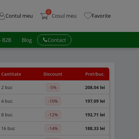
0
Contul meu
Cosul meu
Favorite
 - B2B
Blog
Contact
Cantitate
Discount
Pret/buc.
2 buc
-5%
208,04 lei
4 buc
-10%
197,09 lei
8 buc
-12%
192,71 lei
16 buc
-14%
188,33 lei