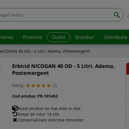
interes
Promotii
Outlet
Branduri
Distributie
 NICOGAN 40 OD - 5 Litri, Adama, Postemergent
Erbicid NICOGAN 40 OD - 5 Litri, Adama,
Postemergent
Rating:
(1)
Cod produs:
PR-101452
Acest produs nu mai este in stoc
Drept de retur 14 zile
Comercializare interzisă minorilor