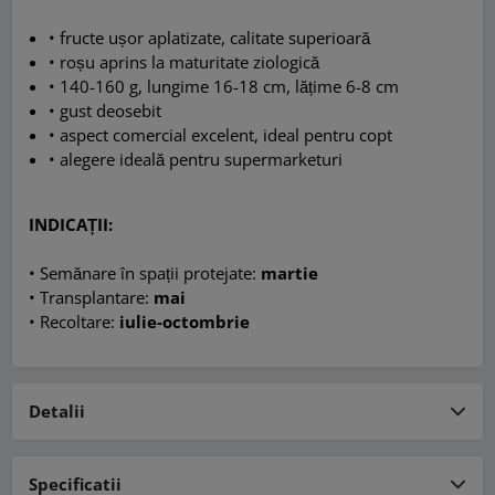
•
fructe ușor aplatizate, calitate superioară
•
roșu aprins la maturitate ziologică
•
140-160 g, lungime 16-18 cm, lățime 6-8 cm
•
gust deosebit
•
aspect comercial excelent, ideal pentru copt
•
alegere ideală pentru supermarketuri
INDICAȚII:
• Semănare în spații protejate:
martie
• Transplantare:
mai
• Recoltare:
iulie-octombrie
Detalii
Specificatii