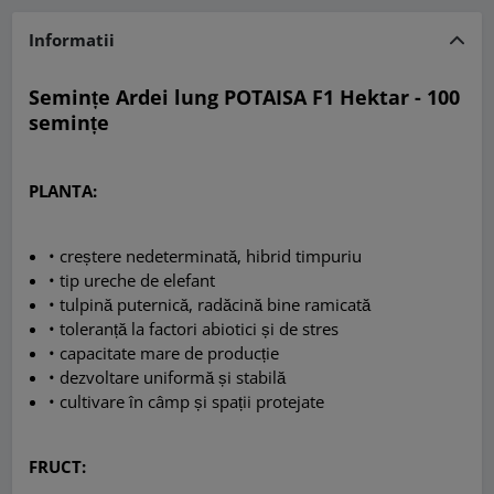
Informatii
Semințe Ardei lung POTAISA F1 Hektar - 100
semințe
PLANTA:
• creștere nedeterminată, hibrid timpuriu
•
tip ureche de elefant
•
tulpină puternică, radăcină bine ramicată
•
toleranță la factori abiotici și de stres
•
capacitate mare de producție
•
dezvoltare uniformă și stabilă
•
cultivare în câmp și spații protejate
FRUCT: