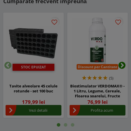
Cumpărate frecvent împreună
favorite_border
favorite_border
Discount per Cantitate
STOC EPUIZAT
Inapoi
Urm
(5)
Tavite alveolare 45 celule
Biostimulator VERDOMAX® -
rotunde - set 100 buc
1 Litru, Legume, Cereale,
Floarea soarelui, Fructe
179,99 lei
76,99 lei
Vezi detalii
Profita acum