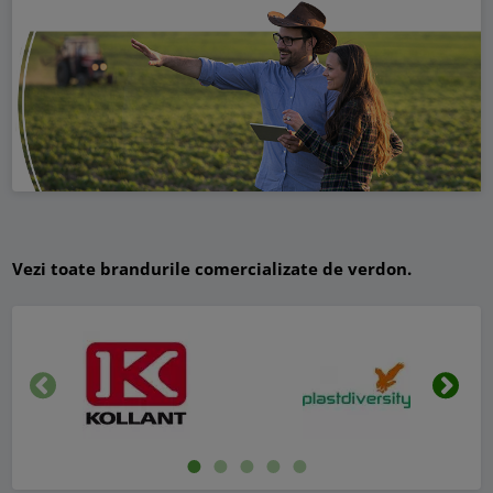
Vezi toate brandurile comercializate de verdon.
Inapoi
Urmat