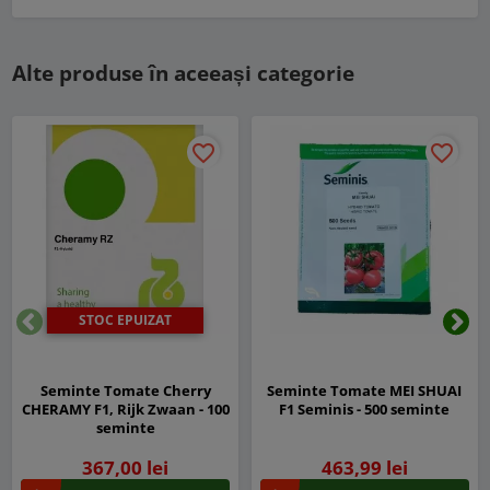
Alte produse în aceeași categorie
favorite_border
favorite_border
STOC EPUIZAT
Inapoi
Urm
Seminte Tomate Cherry
Seminte Tomate MEI SHUAI
CHERAMY F1, Rijk Zwaan - 100
F1 Seminis - 500 seminte
seminte
367,00 lei
463,99 lei