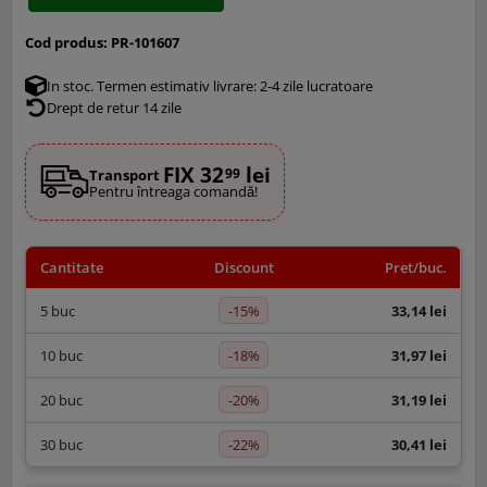
Cod produs:
PR-101607
In stoc. Termen estimativ livrare: 2-4 zile lucratoare
Drept de retur 14 zile
FIX 32
lei
99
Transport
Pentru întreaga comandă!
Cantitate
Discount
Pret/buc.
-15%
5 buc
33,14 lei
-18%
10 buc
31,97 lei
-20%
20 buc
31,19 lei
-22%
30 buc
30,41 lei