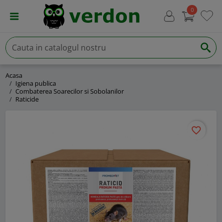
0
Acasa
Igiena publica
Combaterea Soarecilor si Sobolanilor
Raticide
favorite_border