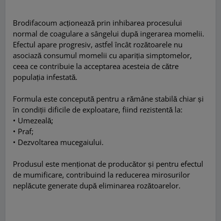
Brodifacoum acționează prin inhibarea procesului
normal de coagulare a sângelui după ingerarea momelii.
Efectul apare progresiv, astfel încât rozătoarele nu
asociază consumul momelii cu apariția simptomelor,
ceea ce contribuie la acceptarea acesteia de către
populația infestată.
Formula este concepută pentru a rămâne stabilă chiar și
în condiții dificile de exploatare, fiind rezistentă la:
• Umezeală;
• Praf;
• Dezvoltarea mucegaiului.
Produsul este menționat de producător și pentru efectul
de mumificare, contribuind la reducerea mirosurilor
neplăcute generate după eliminarea rozătoarelor.