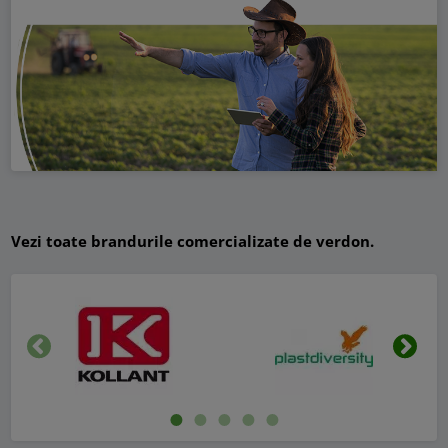
Vezi toate brandurile comercializate de verdon.
Inapoi
Urmat