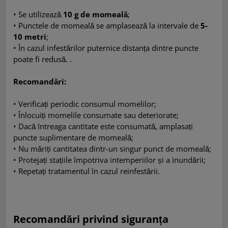
• Se utilizează
10 g de momeală
;
• Punctele de momeală se amplasează la intervale de
5-
10 metri
;
• În cazul infestărilor puternice distanța dintre puncte
poate fi redusă. .
Recomandări:
• Verificați periodic consumul momelilor;
• Înlocuiți momelile consumate sau deteriorate;
• Dacă întreaga cantitate este consumată, amplasați
puncte suplimentare de momeală;
• Nu măriți cantitatea dintr-un singur punct de momeală;
• Protejați stațiile împotriva intemperiilor și a inundării;
• Repetați tratamentul în cazul reinfestării.
Recomandări privind siguranța