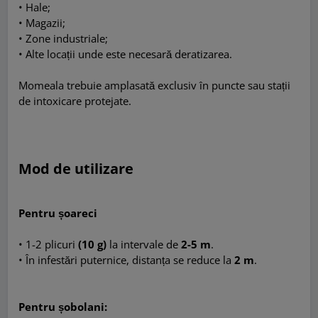
• Hale;
• Magazii;
• Zone industriale;
• Alte locații unde este necesară deratizarea.
Momeala trebuie amplasată exclusiv în puncte sau stații
de intoxicare protejate.
Mod de utilizare
Pentru șoareci
• 1-2 plicuri
(10 g)
la intervale de
2-5 m
.
• În infestări puternice, distanța se reduce la
2 m
.
Pentru șobolani: