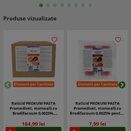
Produse vizualizate
favorite_border
favorite_border
Discount per Cantitate
Discount per Cantitate
Inapoi
Urm
Raticid PROKUM PASTA
Raticid PROKUM PASTA
Promedivet, momeală cu
Promedivet, momeală cu
Brodifacoum 0,0025%,
Brodifacoum 0,0025% pentru
pentru șoareci și șobolani,
șoareci și șobolani, găleată 3
184,99 lei
cutie 5 kg
kg, pungă100 g
7,99 lei