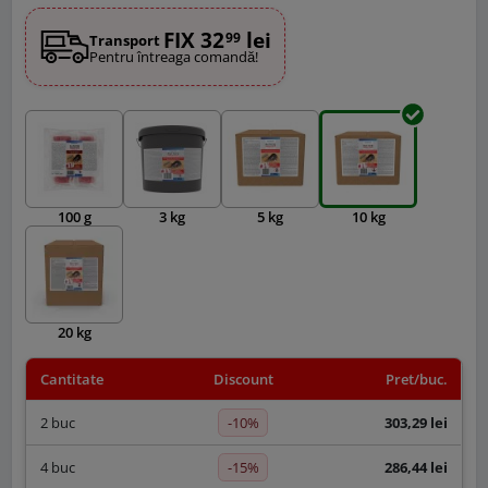
FIX 32
lei
99
Transport
Pentru întreaga comandă!
100 g
3 kg
5 kg
10 kg
20 kg
Cantitate
Discount
Pret/buc.
-10%
2 buc
303,29 lei
-15%
4 buc
286,44 lei