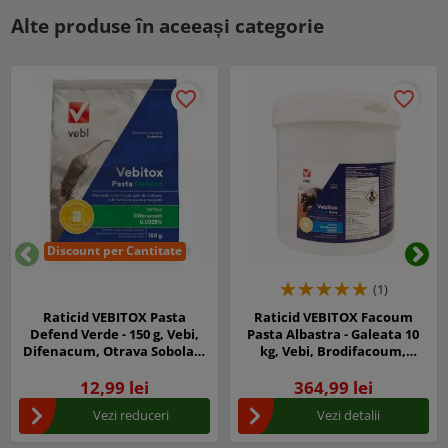
Alte produse în aceeași categorie
favorite_border
favorite_border
Discount per Cantitate
Inapoi
Urm
(1)
Raticid VEBITOX Pasta
Raticid VEBITOX Facoum
Defend Verde - 150 g, Vebi,
Pasta Albastra - Galeata 10
Difenacum, Otrava Sobolani
kg, Vebi, Brodifacoum,
si Soareci
Otrava Sobolani si Soareci
12,99 lei
364,99 lei
Vezi reduceri
Vezi detalii