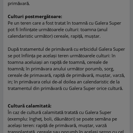
primăvară.
Culturi postmergătoare:
Pe un teren care a fost tratat în toamnă cu Galera Super
pot fi înființate următoarele culturi: toamna (anul
calendaristic următor) cereale, rapiță, muștar.
După tratamentul de primăvară cu erbicidul Galera Super
se pot înființa pe același teren următoarele culturi: în
toamna aceluiași an rapiță de toamnă, cereale de
toamnă; în primăvara anului următor porumb, sorg,
cereale de primavară, rapiță de primăvară, muștar, varză,
in; în primăvara celui de-al doilea an calendaristic de la
tratamentul din primăvară cu Galera Super orice cultură.
Cultură calamitată:
În caz de cultură calamitată tratată cu Galera Super
(exemplu: îngheț, boli, dăunători) se poate semăna pe
același teren: rapiță de primăvară, muștar, varză
transplantată, cereale sau porumb în același sezon cu cel