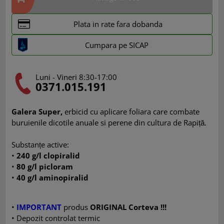
Plata in rate fara dobanda
Cumpara pe SICAP
Luni - Vineri 8:30-17:00
0371.015.191
Galera Super,
erbicid cu aplicare foliara care combate
buruienile dicotile anuale si perene din cultura de Rapiță.
Substanțe active:
•
240 g/l clopiralid
•
80 g/l picloram
•
40 g/l aminopiralid
•
IMPORTANT
produs
ORIGINAL Corteva !!!
• Depozit controlat termic