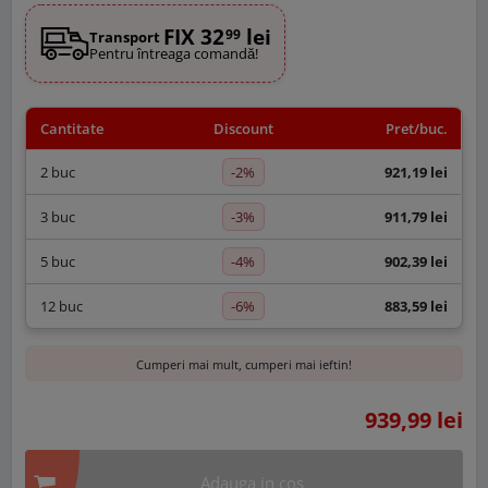
FIX 32
lei
99
Transport
Pentru întreaga comandă!
Cantitate
Discount
Pret/buc.
-2%
2 buc
921,19 lei
-3%
3 buc
911,79 lei
-4%
5 buc
902,39 lei
-6%
12 buc
883,59 lei
Cumperi mai mult, cumperi mai ieftin!
939,99 lei
Adauga in cos