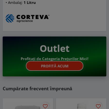
• Ambalaj:
1 Litru
Outlet
Profitați de Categoria Prețurilor Mici!
PROFITĂ ACUM
Cumpărate frecvent împreună
favorite_border
favorite_border