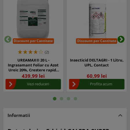
Discount per Cantitate
Discount per Cantitate
Inapoi
Urm
(2)
UREAMAX® 20 L -
Insecticid DELTAGRI - 1 Litru,
Ingrasamant Foliar cu Azot
UPL, Contact
Ureic 20%, Crestere rapida
pentru Legume, Porumb,
439,99 lei
60,99 lei
Cereale, Pomi si Vita de Vie
Vezi reduceri
Profita acum
Informatii