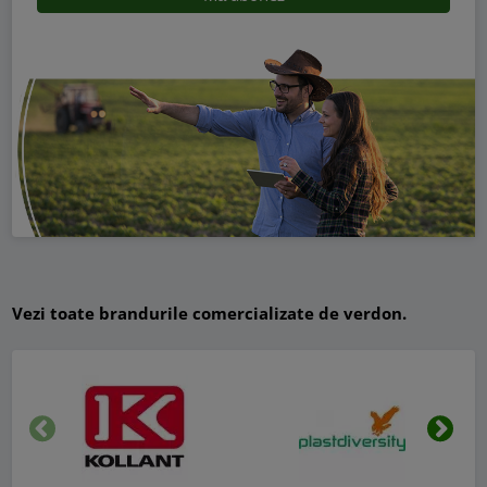
Vezi toate brandurile comercializate de verdon.
Inapoi
Urmat