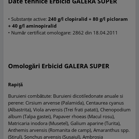
Date tehnice Erbicid GALERA SUPER
• Substanțe active:
240 g/l clopiralid + 80 g/l picloram
+ 40 g/l aminopiralid
• Număr certificat omologare: 2862 din 18.04.2011
Omologări Erbicid GALERA SUPER
Rapiță
Buruieni combătute: Buruieni dicotiledonate anuale si
perene
:
Cirsium arvense (Palamida), Centaurea cyanus
(Albastrita), Viola arvensis (Trei frati patati), Chenopodium
album (Talpa gastei), Papaver rhoeas (Macul rosu),
Matricaria inodora (Musetel), Galium aparine (Turita),
Anthemis arvensis (Romanita de camp), Amaranthus spp.
(Stirul), Sonchus arvensis (Susaiul), Ambrosia