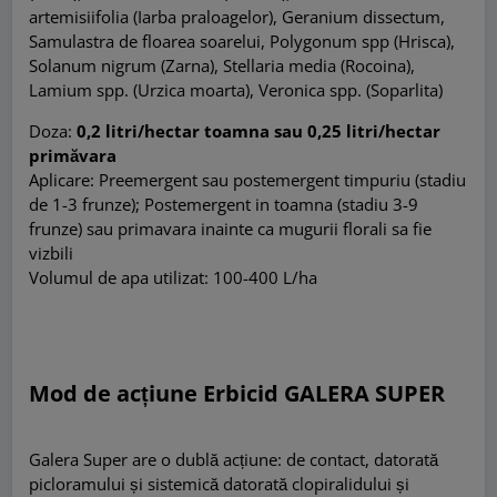
artemisiifolia (Iarba praloagelor), Geranium dissectum,
Samulastra de floarea soarelui, Polygonum spp (Hrisca),
Solanum nigrum (Zarna), Stellaria media (Rocoina),
Lamium spp. (Urzica moarta), Veronica spp. (Soparlita)
Doza:
0,2 litri/hectar toamna sau 0,25 litri/hectar
primăvara
Aplicare
:
Preemergent sau postemergent timpuriu (stadiu
de 1-3 frunze); Postemergent in toamna (stadiu 3-9
frunze) sau primavara inainte ca mugurii florali sa fie
vizbili
Volumul de apa utilizat: 100-400 L/ha
Mod de acțiune Erbicid GALERA SUPER
Galera Super are o dublă acțiune: de contact, datorată
picloramului și sistemică datorată clopiralidului și