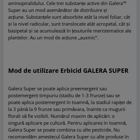
aminopiralidului. Cele trei substanțe active din Galera™
Super au un mod asemănător de distribuire și
acțiune.
Substanțele sunt absorbite atât la nivel foliar, cât
și la nivel radicular, sunt translocate atât acropetal, cât și
basipetal și se acumulează în țesuturile meristematice ale
plantelor. Au un mod de acțiune „auxinic“.
Mod de utilizare Erbicid GALERA SUPER
Galera Super se poate aplica preemergent sau
postemergent timpuriu (stadiu de 1-3 frunze) sau se
poate aplica postemergent în toamnă, la stadiul rapiței de
la 3 până la 9 frunze sau primăvara, înainte ca mugurii
florali să fie vizibili.
Numărul maxim de aplicări: o
singură aplicare pe cultură. Pentru aplicarea în toamnă,
Galera Super se poate combina cu alte pesticide.
Nu
recomandăm amestecul Galera Super cu alte produse în