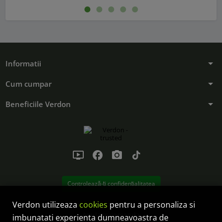
arrow_drop_down
Informatii
arrow_drop_down
Cum cumpar
arrow_drop_down
Beneficiile Verdon
ondemand_video
facebook
photo_camera
tiktok
Controlează-ți confidențialitatea
Verdon utilizeaza
cookies
pentru a personaliza si
Anulare comanda
imbunatati experienta dumneavoastra de