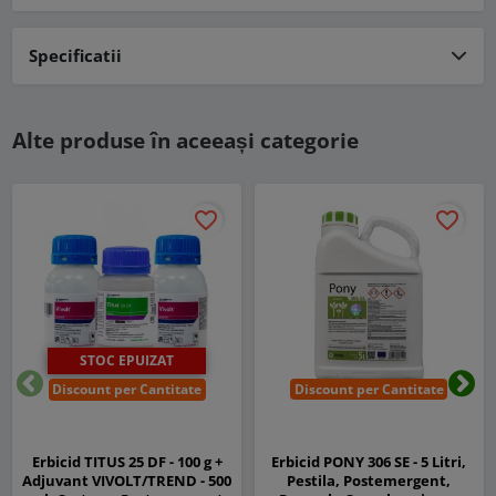
Specificatii
Alte produse în aceeași categorie
favorite_border
favorite_border
STOC EPUIZAT
Discount per Cantitate
Discount per Cantitate
Inapoi
Urm
Erbicid TITUS 25 DF - 100 g +
Erbicid PONY 306 SE - 5 Litri,
Adjuvant VIVOLT/TREND - 500
Pestila, Postemergent,