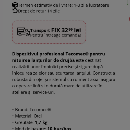
Termen estimativ de livrare: 1-3 zile lucratoare
Drept de retur 14 zile
FIX 32
lei
99
Transport
Pentru întreaga comandă!
Dispozitivul profesional Tecomec
®
pentru
nituirea lanțurilor de drujbă
este destinat
realizării unor îmbinări precise și sigure după
înlocuirea zalelor sau scurtarea lanțului. Construcția
robustă din oțel și sistemul cu rulment axial asigură
o operare lină și o durată mare de utilizare în
ateliere și service-uri.
• Brand: Tecomec®
• Material: Oțel
• Greutate:
1,7 kg
• Mod de baxare:
10 buc/bax