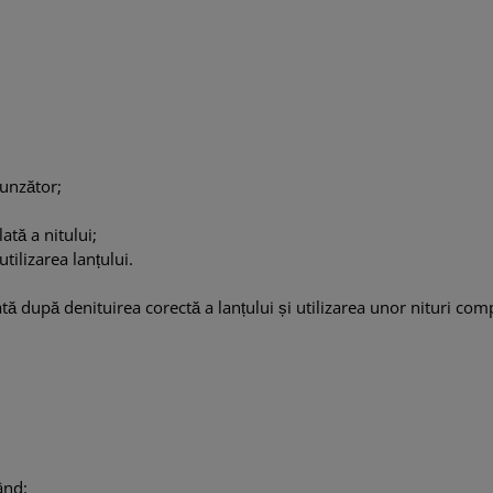
punzător;
tă a nitului;
tilizarea lanțului.
tă după denituirea corectă a lanțului și utilizarea unor nituri comp
ând: