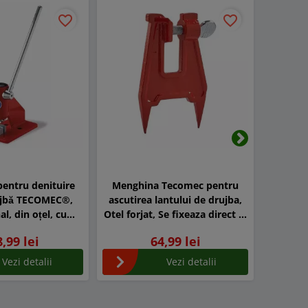
-13%
favorite_border
favorite_border
Urmatorul
pentru denituire
Menghina Tecomec pentru
Poliz
rujbă TECOMEC®,
ascutirea lantului de drujba,
pentr
l, din oțel, cu
Otel forjat, Se fixeaza direct in
drujba,
bolturi depresare
bustean
3/8”, 40
,99 lei
64,99 lei
Vezi detalii
Vezi detalii