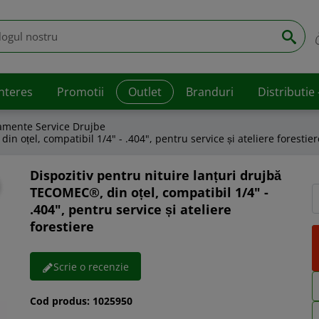
interes
Promotii
Outlet
Branduri
Distributie
amente Service Drujbe
n oțel, compatibil 1/4" - .404", pentru service și ateliere forestier
Dispozitiv pentru nituire lanțuri drujbă
TECOMEC®, din oțel, compatibil 1/4" -
.404", pentru service și ateliere
forestiere
Scrie o recenzie
Cod produs:
1025950