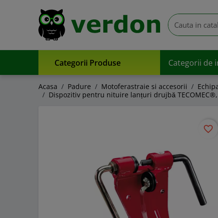
Categorii Produse
Categorii de 
Acasa
Padure
Motoferastraie si accesorii
Echip
Dispozitiv pentru nituire lanțuri drujbă TECOMEC®, di
favorite_border