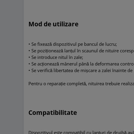
Mod de utilizare
•
Se fixează dispozitivul pe bancul de lucru;
•
Se poziționează lanțul în scaunul de nituire cores
•
Se introduce nitul în zale;
•
Se acționează mânerul până la deformarea controla
•
Se verifică libertatea de mișcare a zalei înainte de u
Pentru o reparație completă, nituirea trebuie realiza
Compatibilitate
Dispozitivul este compatibil cu lanțuri de drujbă av