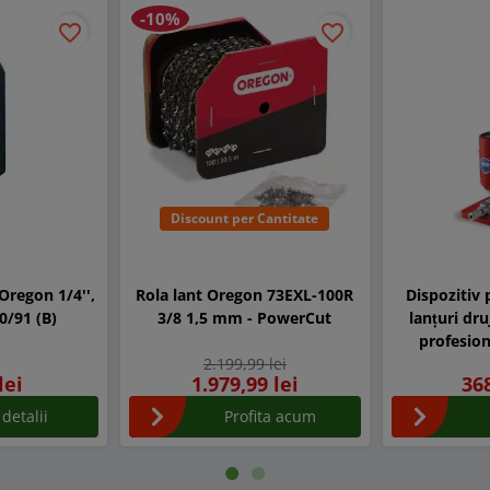
-10%
favorite_border
favorite_border
Discount per Cantitate
Oregon 1/4'',
Rola lant Oregon 73EXL-100R
Dispozitiv 
90/91 (B)
3/8 1,5 mm - PowerCut
lanțuri d
profesiona
2.199,99 lei
nicovală și 
lei
1.979,99 lei
368
 detalii
Profita acum