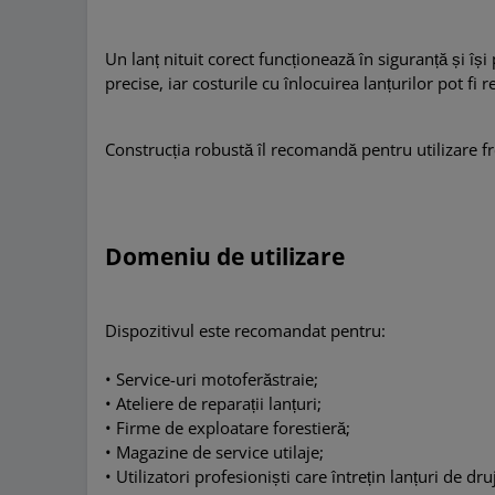
Un lanț nitu­it corect funcționează în siguranță și îș
precise, iar costurile cu înlocuirea lanțurilor pot fi
Construcția robustă îl recomandă pentru utilizare frec
Domeniu de utilizare
Dispozitivul este recomandat pentru:
•
Service-uri motoferăstraie;
•
Ateliere de reparații lanțuri;
•
Firme de exploatare forestieră;
•
Magazine de service utilaje;
•
Utilizatori profesioniști care întrețin lanțuri de dru