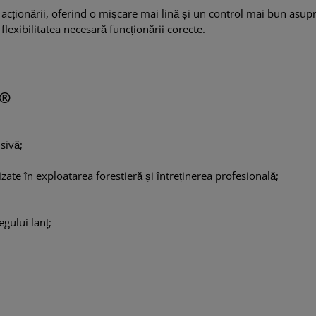
acționării, oferind o mișcare mai lină și un control mai bun asupra
 flexibilitatea necesară funcționării corecte.
c®
nsivă;
izate în exploatarea forestieră și întreținerea profesională;
egului lanț;