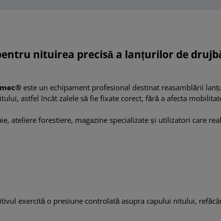
entru nituirea precisă a lanțurilor de drujb
comec
®
este un echipament profesional destinat reasamblării lanț
ui, astfel încât zalele să fie fixate corect, fără a afecta mobilitat
 ateliere forestiere, magazine specializate și utilizatori care real
ivul exercită o presiune controlată asupra capului nitului, refăcân