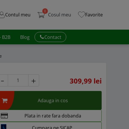
0
Contul meu
Cosul meu
Favorite
 - B2B
Blog
Contact
e
309,99 lei
Adauga in cos
Plata in rate fara dobanda
Cumpara pe SICAP