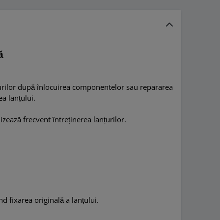
ă
urilor după înlocuirea componentelor sau repararea
ea lanțului.
izează frecvent întreținerea lanțurilor.
d fixarea originală a lanțului.