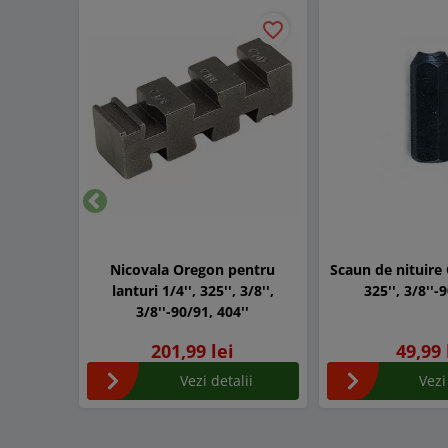
favorite_border
Inapoi
Nicovala Oregon pentru
Scaun de nituire 
lanturi 1/4'', 325'', 3/8'',
325'', 3/8''-
3/8''-90/91, 404''
201,99 lei
49,99 
Vezi detalii
Vezi