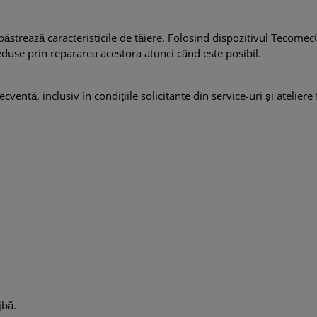
i păstrează caracteristicile de tăiere. Folosind dispozitivul Tecome
 reduse prin repararea acestora atunci când este posibil.
ventă, inclusiv în condițiile solicitante din service-uri și ateliere 
jbă.