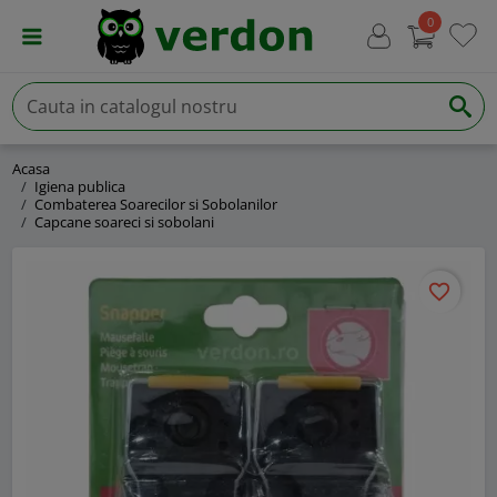
0
Acasa
Igiena publica
Combaterea Soarecilor si Sobolanilor
Capcane soareci si sobolani
favorite_border