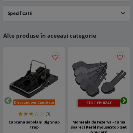
Specificatii
Alte produse în aceeași categorie
favorite_border
favorite_border
Discount per Cantitate
STOC EPUIZAT
Inapoi
Urm
(3)
Capcana sobolani Big Snap
Momeala de rezerva - cursa
Trap
soareci Kerbl mouseStop (set
6 bucati)