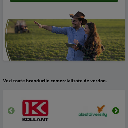
Vezi toate brandurile comercializate de verdon.
Inapoi
Urmat