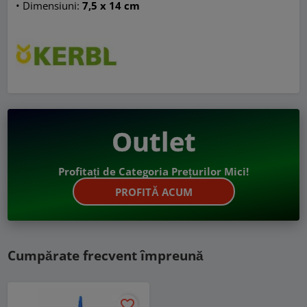
• Dimensiuni:
7,5 x 14 cm
Outlet
Profitați de Categoria Prețurilor Mici!
PROFITĂ ACUM
Cumpărate frecvent împreună
favorite_border