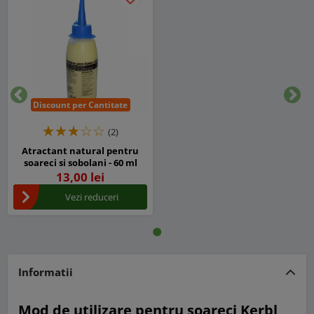
Discount per Cantitate
Inapoi
Urm
(2)
Atractant natural pentru
soareci si sobolani - 60 ml
13,00 lei
Vezi reduceri
Informatii
Mod de utilizare pentru soareci Kerbl