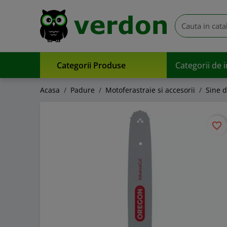
Categorii Produse
Categorii de 
Acasa
Padure
Motoferastraie si accesorii
Sine d
favorite_border