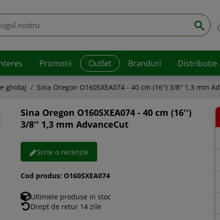
interes
Promotii
Outlet
Branduri
Distributie
e ghidaj
Sina Oregon O160SXEA074 - 40 cm (16'') 3/8'' 1,3 mm A
Sina Oregon O160SXEA074 - 40 cm (16'')
3/8'' 1,3 mm AdvanceCut
Scrie o recenzie
Cod produs:
O160SXEA074
Ultimele produse in stoc
Drept de retur 14 zile