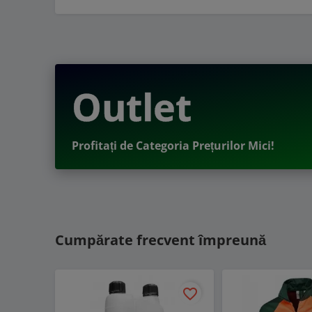
Outlet
Profitați de Categoria Prețurilor Mici!
Cumpărate frecvent împreună
favorite_border