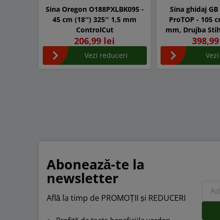
Sina Oregon O188PXLBK095 -
Sina ghidaj G
45 cm (18'') 325'' 1,5 mm
ProTOP - 105 cm
ControlCut
mm, Drujba Stih
206,99 lei
398,99
650, MS 462,
Vezi reduceri
Vezi
Abonează-te la
newsletter
Află la timp de PROMOȚII și REDUCERI
Profită de toate beneficiile verdon.