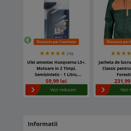
Discount per Cantitate
Discount per 
Inapoi
(10)
Ulei amestec Husqvarna LS+,
Jacheta de lucru
Motoare in 2 Timpi,
Classic pentru
Semisintetic - 1 Litru,
Foresti
59,99 lei
231,99
Ambalajul original cu dozator
Vezi reduceri
Vezi 
Informatii