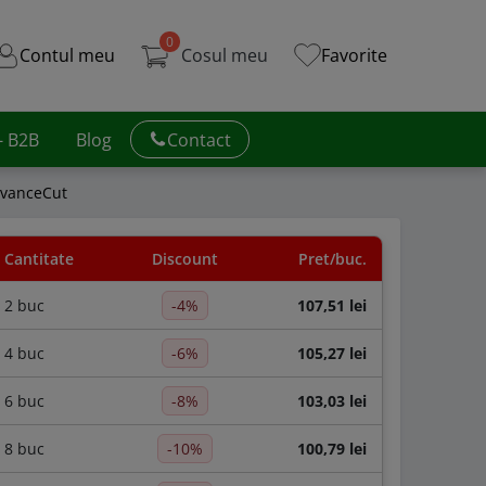
0
Contul meu
Cosul meu
Favorite
 - B2B
Blog
Contact
dvanceCut
Cantitate
Discount
Pret/buc.
2 buc
-4%
107,51 lei
4 buc
-6%
105,27 lei
6 buc
-8%
103,03 lei
8 buc
-10%
100,79 lei