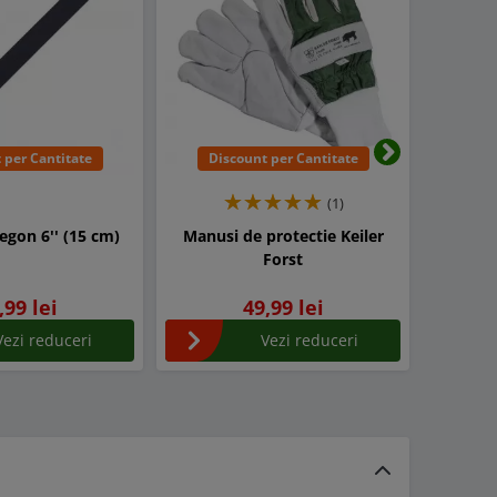
 per Cantitate
Discount per Cantitate
Dis
Urmatorul
(1)
regon 6'' (15 cm)
Manusi de protectie Keiler
Ulei 
Forst
Hu
,99 lei
49,99 lei
Vezi reduceri
Vezi reduceri