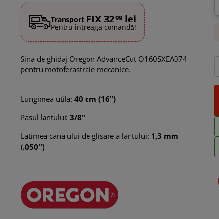
FIX 32
lei
99
Transport
Pentru întreaga comandă!
Sina de ghidaj Oregon AdvanceCut O160SXEA074
pentru motoferastraie mecanice.
Lungimea utila:
40 cm (16'')
Pasul lantului:
3/8''
Latimea canalului de glisare a lantului:
1,3 mm
(.050'')