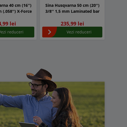
rna 40 cm (16'')
Sina Husqvarna 50 cm (20'')
Sina O
3/8'' 1,5 mm (.058'') X-Force
3/8'' 1,5 mm Laminated bar
45 cm
,99 lei
235,99 lei
Vezi reduceri
Vezi reduceri