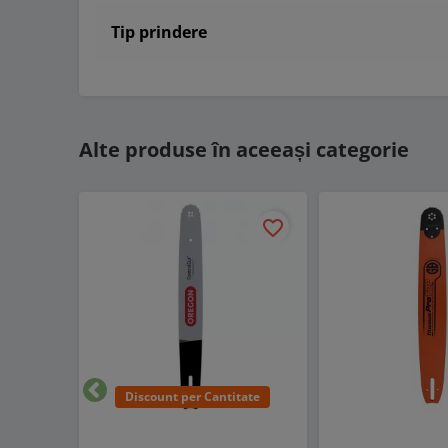
Tip prindere
Alte produse în aceeași categorie
favorite_border
Discount per Cantitate
Inapoi