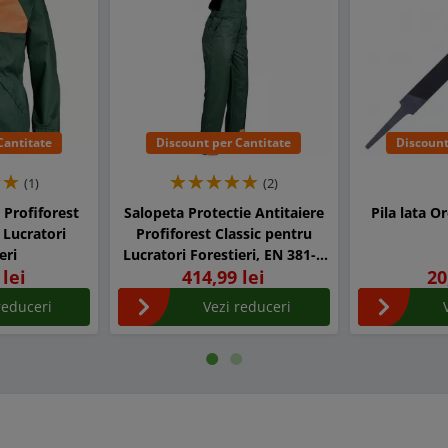
Cantitate
Discount per Cantitate
Discount
(1)
(2)
 Profiforest
Salopeta Protectie Antitaiere
Pila lata O
 Lucratori
Profiforest Classic pentru
eri
Lucratori Forestieri, EN 381-5
 lei
414,99 lei
20
A
reduceri
Vezi reduceri