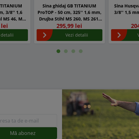
B TITANIUM
Sina ghidaj GB TITANIUM
Sina Husqva
, 3/8'' 1,6
ProTOP - 50 cm, 325'' 1,6 mm,
l MS 46, MS
Drujba Stihl MS 260, MS 261,
 lei
295,99 lei
204
 MS 500i
MS 270, MS 271, MS 280
 detalii
Vezi detalii